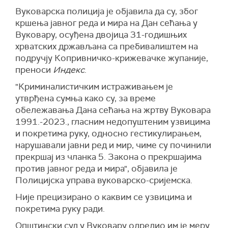
Вуковарска полиција је објавила да су, због
кршења јавног реда и мира на Дан сећања у
Вуковару, осуђена двојица 31-годишњих
хрватских држављана са пребивалиштем на
подручју Копривничко-крижевачке жупаније,
преноси
Индекс
.
"Криминалистичким истраживањем је
утврђена сумња како су, за време
обележавања Дана сећања на жртву Вуковара
1991.-2023., гласним недопуштеним узвицима
и покретима руку, односно гестикулирањем,
нарушавали јавни ред и мир, чиме су починили
прекршај из чланка 5. Закона о прекршајима
против јавног реда и мира", објавила је
Полицијска управа вуковарско-сријемска.
Није прецизирано о каквим се узвицима и
покретима руку ради.
Општински суд у Вуковару одредио им је меру