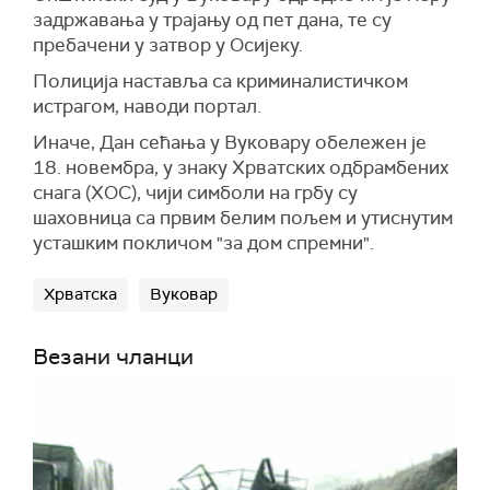
задржавања у трајању од пет дана, те су
пребачени у затвор у Осијеку.
Полиција наставља са криминалистичком
истрагом, наводи портал.
Иначе, Дан сећања у Вуковару обележен је
18. новембра, у знаку Хрватских одбрамбених
снага (ХОС), чији симболи на грбу су
шаховница са првим белим пољем и утиснутим
усташким покличом "за дом спремни".
Хрватска
Вуковар
Везани чланци