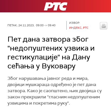
РТС
ИЗВОР:
ПЕТАК, 24.11.2023, 09:00 -> 09:40
ИНДЕКС, РТС
Пет дана затвора због
"недопуштених узвика и
гестикулације" на Дану
сећања у Вуковару
Због нарушавања јавног реда и мира,
двојици мушкараца одређено је пет дана
затвора. Како је саопштено, њих двојица су
закон прекршили “гласним недопуштеним
узвицима и покретима руку“.