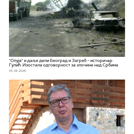
"Олуја" и даље дели Београд и Загреб – историчар
Гулић: Изостала одговорност за злочине над Србима
05. 08. 2026.