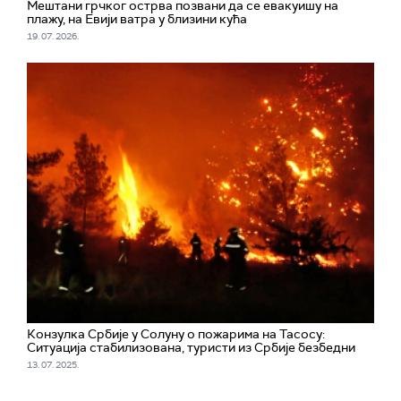
Мештани грчког острва позвани да се евакуишу на
плажу, на Евији ватра у близини кућа
19. 07. 2026.
Конзулка Србије у Солуну о пожарима на Тасосу:
Ситуација стабилизована, туристи из Србије безбедни
13. 07. 2025.