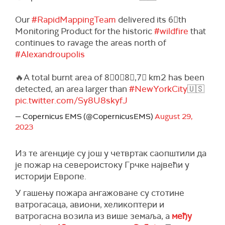
Our
#RapidMappingTeam
delivered its 6⃣th
Monitoring Product for the historic
#wildfire
that
continues to ravage the areas north of
#Alexandroupolis
🔥A total burnt area of 8⃣0⃣8⃣,7⃣ km2 has been
detected, an area larger than
#NewYorkCity
🇺🇸
pic.twitter.com/Sy8U8skyfJ
— Copernicus EMS (@CopernicusEMS)
August 29,
2023
Из те агенције су још у четвртак саопштили да
је пожар на североистоку Грчке највећи у
историји Европе.
У гашењу пожара ангажоване су стотине
ватрогасаца, авиони, хеликоптери и
ватрогасна возила из више земаља, а
међу