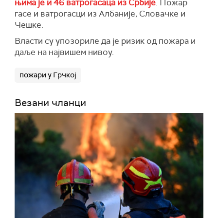
њима је и 46 ватрогасаца из Србије
. Пожар
гасе и ватрогасци из Албаније, Словачке и
Чешке.
Власти су упозориле да је ризик од пожара и
даље на највишем нивоу.
пожари у Грчкој
Везани чланци