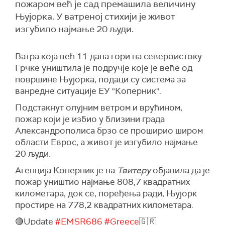
пожаром већ је сад премашила величину
Њујорка. У ватреној стихији је живот
изгубило најмање 20 људи.
Ватра која већ 11 дана гори на североистоку
Грчке уништила је подручје које је веће од
површине Њујорка, подаци су система за
ванредне ситуације ЕУ "Коперник".
Подстакнут олујним ветром и врућином,
пожар који је избио у близини града
Александрополиса брзо се проширио широм
области Еврос, а живот је изгубило најмање
20 људи.
Агенција Коперник је на
Твитеру
објавила да је
пожар уништио најмање 808,7 квадратних
километара, док се, поређења ради, Њујорк
простире на 778,2 квадратних километара.
🔴Update
#EMSR686
#Greece
🇬🇷