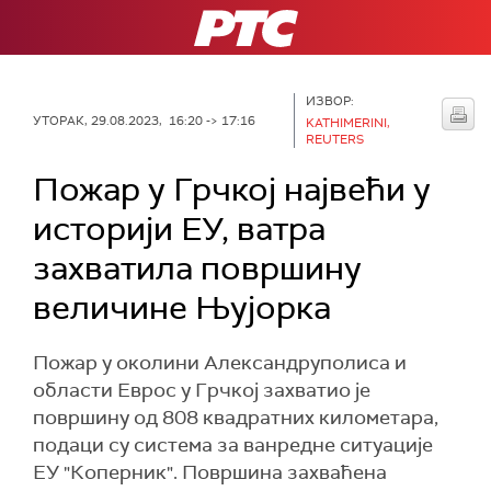
РТС
ИЗВОР:
УТОРАК, 29.08.2023, 16:20 -> 17:16
KATHIMERINI,
REUTERS
Пожар у Грчкој највећи у
историји ЕУ, ватра
захватила површину
величине Њујорка
Пожар у околини Александруполиса и
области Еврос у Грчкој захватио је
површину од 808 квадратних километара,
подаци су система за ванредне ситуације
ЕУ "Коперник". Површина захваћена