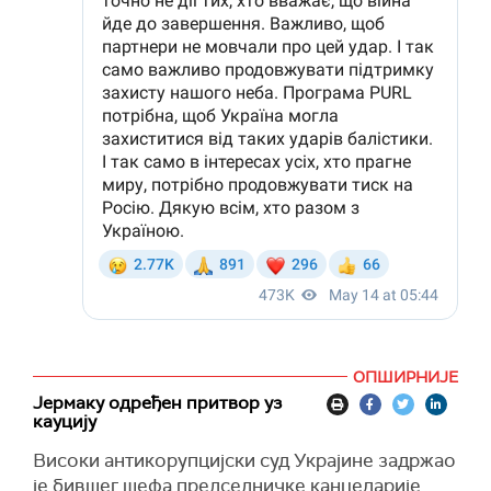
ОПШИРНИЈЕ
Јермаку одређен притвор уз
кауцију
Високи антикорупцијски суд Украјине задржао
је бившег шефа председничке канцеларије