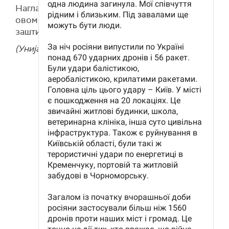
Нагласио је да је важно да партнери не ћуте о
овом нападу и да наставе да подржавају
заштиту украјинског ваздушног простора.
(Унијан)