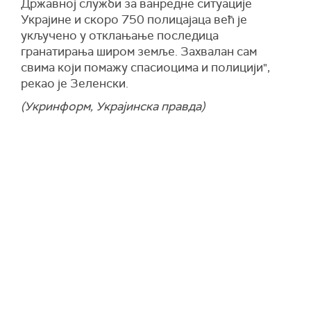
Државној служби за ванредне ситуације
Украјине и скоро 750 полицајаца већ је
укључено у отклањање последица
гранатирања широм земље. Захвалан сам
свима који помажу спасиоцима и полицији",
рекао је Зеленски.
(Укринформ, Украјинска правда)