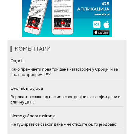
КОМЕНТАРИ
Da, ali...
Како преживети прва три дана катастрофе у Србији, и за
шта нас припрема ЕУ
Dvojnik mog oca
Вероватно свако од нас има свог двојника са којим дели и
сличну ДНК
Nemogućnost tusiranja
Не туширате се сваког дана – не стидите се, то је здраво