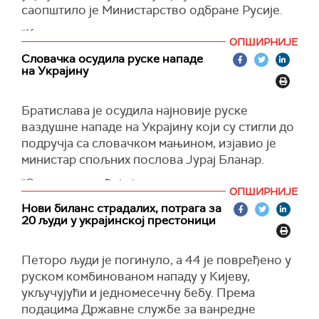
саопштило је Министарство одбране Русије.
"Као одговор на терористичке нападе
ОПШИРНИЈЕ
Украјине на цивилне циљеве у Русији, руске
Словачка осудила руске нападе
оружане снаге су покренуле масовни удар
на Украјину
користећи прецизно оружје дугог домета, с
копна, из ваздуха и с мора, укључујући
Братислава је осудила најновије руске
аеробалистичке хиперсоничне ракете
ваздушне нападе на Украјину који су стигли до
"кинжал", објавило је министарство.
подручја са словачком мањином, изјавио је
Прецизирано је да су удари изведени као
министар спољних послова Јурај Бланар.
одговор на украјинске нападе на цивилне
"Словачка осуђује јучерашње и данашње
циљеве у Русији. Мете су укључивале објекте
ОПШИРНИЈЕ
масовне ваздушненападе Руске Федерације
украјинског војно-индустријског комплекса,
Нови биланс страдалих, потрага за
на украјинској територији који су стигли чак до
војне аеродроме и објекте инфраструктуре за
20 људи у украјинској престоници
Ужгорода у Закарпатској области близу
гориво и транспорт које користе украјинске
границе са Словачком Републиком, где такође
оружане снаге (Украјинске оружане снаге).
Петоро људи је погинуло, а 44 је повређено у
живи значајна словачка мањина", рекао је
Руски војни ресор је нагласио да су сви
руском комбинованом нападу у Кијеву,
Бланар.
одређени циљеви погођени и да су циљеви
укључујући и једномесечну бебу.
Према
удара постигнути.
(Reuters)
подацима Државне службе за ванредне