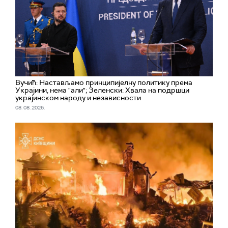
Вучић: Настављамо принципијелну политику према
Украјини, нема "али"; Зеленски: Хвала на подршци
украјинском народу и независности
08. 08. 2026.