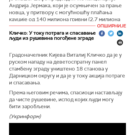
Андрија Јермака, који је осумњичен за прање
новца, у притвору с могућношћу плаћања
кауције од 140 милиона гривни (2,7 милиона
евра).
ОПШИРНИЈЕ
Кличко: У току потрага и спасавање
Јермаку је изречена мера притвора од 60
људи из рушевина погођене зграде
дана. Према судској одлуци, Јермак мора да
преда своје међународне и дипломатске
Градоначелник Кијева Виталиј Кличко да је у
пасоше. Такође му је забрањено да
руском нападу на деветоспратну панел
комуницира са оптуженима у овом случају,
стамбену зграду уништено 18 станова у
тачније са Тимуром Миндићем и Алексејем
Дарницком округу и да је у току акција потраге
Чернишовим.
и спасавања.
Украјински Национални антикорупцијски биро
Према његовим речима, спасиоци настављају
и Специјализовано тужилаштво за борбу
да чисте рушевине, испод којих људи могу
против корупције саопштили су у понедељак
бити заробљени.
да је Јермаку уручено званично обавештење
да је осумњичен у оквиру истраге о прању око
(Укринформ)
460 милиона гривни (око 14,5 милиона евра)
кроз пројекат елитне градње надомак Кијева.