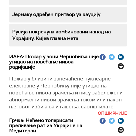
Јермаку одређен притвор уз кауцију
Русија покренула комбиновани напад на
Украјину, Кијев главна мета
ИАЕА: Пожар у зони Чернобиља није
утицао на повећање нивоа
радијације
Пожар у близини запечаћене нуклеарне
електране у Чернобиљу није утицао на
повећање нивоа зрачења и нису забележени
абнормални нивои зрачења током или након
његовог избијања и гашења, саопштила је
данас Међународна агенција за атомску
ОПШИРНИЈЕ
енергију (ИАЕА).
Грчка: Нећемо толерисати
преливање рат из Украјине на
Раније је објављено да у зони око
Медитеран