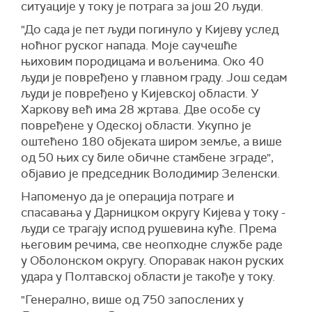
ситуације у току је потрага за
још 20 људи.
(Известија)
"До сада је пет људи погинуло у Кијеву услед
ноћног руског напада. Моје саучешће
њиховим породицама и вољенима. Око 40
људи је повређено у главном граду. Још седам
људи је повређено у Кијевској области. У
Харкову већ има 28 жртава. Две особе су
повређене у Одеској области. Укупно је
оштећено 180 објеката широм земље, а више
од 50 њих су биле обичне стамбене зграде",
објавио је председник Володимир Зеленски.
Напоменуо да је операција потраге и
спасавања у Дарницком округу Кијева у току -
људи се трагају испод рушевина куће. Према
његовим речима, све неопходне службе раде
у Оболонском округу. Опоравак након руских
удара у Полтавској области је такође у току.
"Генерално, више од 750 запослених у