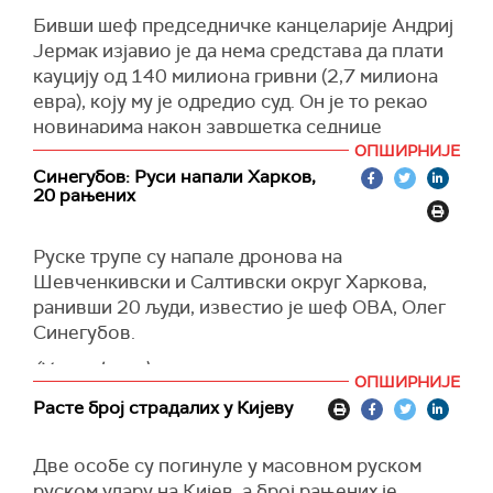
Бивши шеф председничке канцеларије Андриј
(Унијан)
Јермак изјавио је да нема средстава да плати
кауцију од 140 милиона гривни (2,7 милиона
евра), коју му је одредио суд. Он је то рекао
новинарима након завршетка седнице
Врховног судског савета.
ОПШИРНИЈЕ
Синегубов: Руси напали Харков,
"Немам толико новца. Сада ће адвокат
20 рањених
сарађивати с пријатељима и познаницима",
рекао је Јермак.
Руске трупе су напале дронова на
На питање о могућем боравку у притворском
Шевченкивски и Салтивски округ Харкова,
центру, бивши шеф ОП је напоменуо да
ранивши 20 људи, известио је шеф ОВА, Олег
планира да са собом Поново је одбацио све
Синегубов.
оптужбе против себе.
(Укринформ)
ОПШИРНИЈЕ
"Мислим да ће мој адвокат одбране, група
Расте број страдалих у Кијеву
адвоката, поднети жалбу. Немам шта да кријем.
Наставићу да се борим, остајем у Украјини",
поручио је Јермак.
Две особе су погинуле у масовном руском
руском удару на Кијев, а број рањених је