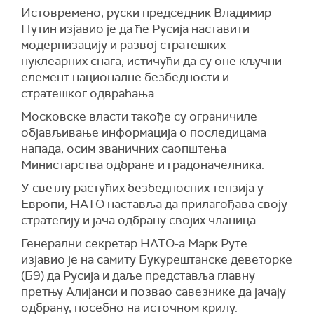
Истовремено, руски председник Владимир
Путин изјавио је да ће Русија наставити
модернизацију и развој стратешких
нуклеарних снага, истичући да су оне кључни
елемент националне безбедности и
стратешког одвраћања.
Московске власти такође су ограничиле
објављивање информација о последицама
напада, осим званичних саопштења
Министарства одбране и градоначелника.
У светлу растућих безбедносних тензија у
Европи, НАТО наставља да прилагођава своју
стратегију и јача одбрану својих чланица.
Генерални секретар НАТО-а Марк Руте
изјавио је на самиту Букурештанске деветорке
(Б9) да Русија и даље представља главну
претњу Алијанси и позвао савезнике да јачају
одбрану, посебно на источном крилу.