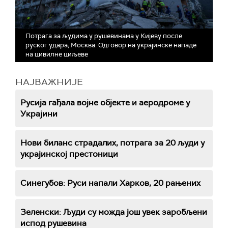
Потрага за људима у рушевинама у Кијеву после
руског удара; Москва: Одговор на украјинске нападе
на цивилне циљеве
НАЈВАЖНИЈЕ
Русија гађала војне објекте и аеродроме у
Украјини
Нови биланс страдалих, потрага за 20 људи у
украјинској престоници
Синегубов: Руси напали Харков, 20 рањених
Зеленски: Људи су можда још увек заробљени
испод рушевина