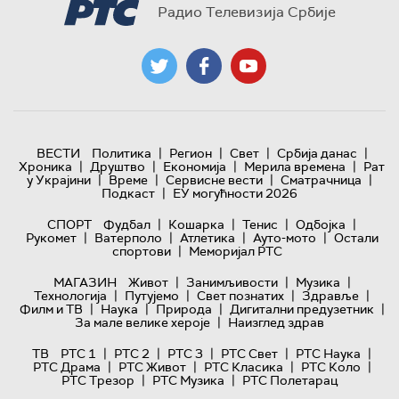
Радио Телевизија Србије
|
|
|
|
ВЕСТИ
Политика
Регион
Свет
Србија данас
|
|
|
|
Хроника
Друштво
Економија
Мерила времена
Рат
|
|
|
|
у Украјини
Време
Сервисне вести
Сматрачница
|
Подкаст
ЕУ могућности 2026
|
|
|
|
СПОРТ
Фудбал
Кошарка
Тенис
Одбојка
|
|
|
|
Рукомет
Ватерполо
Атлетика
Ауто-мото
Остали
|
спортови
Меморијал РТС
|
|
|
МАГАЗИН
Живот
Занимљивости
Музика
|
|
|
|
Технологијa
Путујемо
Свет познатих
Здравље
|
|
|
|
Филм и ТВ
Наука
Природа
Дигитални предузетник
|
За мале велике хероје
Наизглед здрав
|
|
|
|
|
ТВ
РТС 1
РТС 2
РТС 3
РТС Свет
РТС Наука
|
|
|
|
РТС Драма
РТС Живот
РТС Класика
РТС Коло
|
|
РТС Трезор
РТС Музика
РТС Полетарац