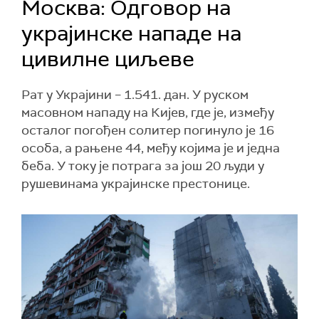
Москва: Одговор на
украјинске нападе на
цивилне циљеве
Рат у Украјини – 1.541. дан. У руском
масовном нападу на Кијев, где је, између
осталог погођен солитер погинуло је 16
особа, а рањене 44, међу којима је и једна
беба. У току је потрага за још 20 људи у
рушевинама украјинске престонице.