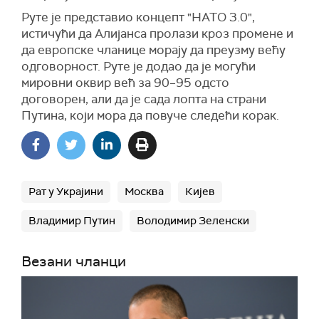
Руте је представио концепт "НАТО 3.0",
истичући да Алијанса пролази кроз промене и
да европске чланице морају да преузму већу
одговорност. Руте је додао да је могући
мировни оквир већ за 90–95 одсто
договорен, али да је сада лопта на страни
Путина, који мора да повуче следећи корак.
Рат у Украјини
Москва
Кијев
Владимир Путин
Володимир Зеленски
Везани чланци