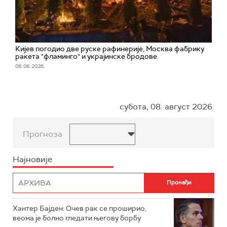
Кијев погодио две руске рафинерије, Москва фабрику
ракета "фламинго" и украјинске бродове
08. 08. 2026.
субота, 08. август 2026.
Прогноза
Најновије
Хантер Бајден: Очев рак се проширио,
веома је болно гледати његову борбу