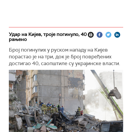
Удар на Кијев, троје погинуло, 40
рањено
Број погинулих у руском нападу на Кијев
порастао је на три, док је број повређених
достигао 40, саопштиле су украјинске власти.
Државна служба за ванредне ситуације навела
је да је испод рушевина стамбене зграде у
Дарницком округу пронађено тело још једне
жртве, чиме је укупан број погинулих повећан
на три.
У току су операције потраге и спасавања у
погођеном делу града, док спасиоци
настављају рашчишћавање рушевина и
претрагу затрпаних објеката.