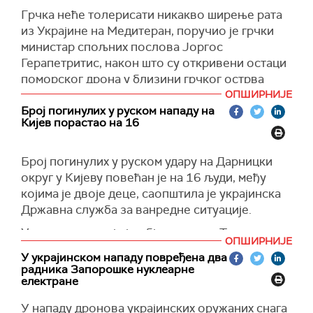
Чернобиљске нуклеарне електране гори више
Грчка неће толерисати никакво ширење рата
од 1.100 хектара шуме, преносе
РИА Новости
.
из Украјине на Медитеран, поручио је грчки
(Танјуг, Риа Новости)
министар спољних послова Јоргос
Герапетритис, након што су откривени остаци
поморског дрона у близини грчког острва
Лефкада.
ОПШИРНИЈЕ
Број погинулих у руском нападу на
Он је порулчио да Средоземно море мора
Кијев порастао на 16
остати зона мира и да ће грчке власти
осигурати да оно не постане ново поприште
Број погинулих у руском удару на Дарницки
војних операција, јавља Катимерини.
округ у Кијеву повећан је на 16 људи, међу
Грчке власти сумњају да је у питању био
којима је двоје деце, саопштила је украјинска
украјински дрон-камиказа типа "Мамај"
Државна служба за ванредне ситуације.
опремљен експлозивом, који је наводно
У саопштењу које је објављено на Телеграму
циљао руски брод у Средоземном мору.
ОПШИРНИЈЕ
наводи се да су операције потраге и
У украјинском нападу повређена два
(Танјуг)
спасавања у округу Дарница у Кијеву у току,
радника Запорошке нуклеарне
као и да су у те операције укључена и три тима
електране
са псима за потраге, преноси
Укринформ
.
У нападу дронова украјинских оружаних снага