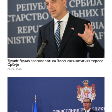
Ђурић: Вучић разговором са Зеленским штити интересе
Србије
08. 08. 2026.