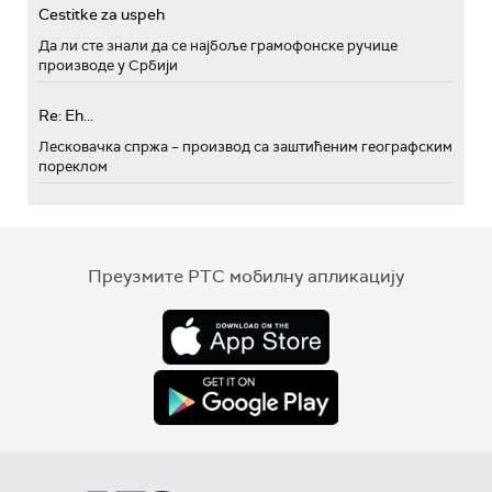
Cestitke za uspeh
Да ли сте знали да се најбоље грамофонске ручице
производе у Србији
Re: Eh...
Лесковачка спржа – производ са заштићеним географским
пореклом
Преузмите РТС мобилну апликацију