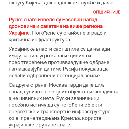
округу Кијева, док надлежне службе и даље
утврђују тачан број жртава.
ОПШИРНИЈЕ
(Укринформ, Украјинска правда)
Руске снаге извеле су масован напад
дроновима и ракетама на више региона
Украјине
. Погођене су стамбене зграде и
критична инфраструктура.
Украјинске власти саопштиле су да напади
имају за циљ угрожавање цивила и
преоптерећење противваздушне одбране,
наглашавајући да тиме Русија покушава да
ослаби одбранбени потенцијал земље.
Са друге стране, Москва тврди да је циљ
напада уништење војних објеката и складишта,
а не цивилних мета. Руски званичници
посебно истичу да су погођени објекти
енергетске и транспортне инфраструктуре
које, према тврдњама Кремља, користе
украјинске оружане снаге.