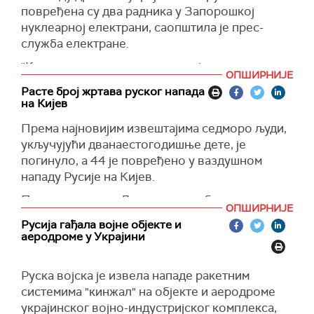
(Укринформ)
повређена су два радника у Запорошкој
нуклеарној електрани, саопштила је прес-
служба електране.
"Као резултат напада у подручју поред
ОПШИРНИЈЕ
Запорошке нуклеарне електране, 100 метара
Расте број жртава руског напада
од периметра станице, два запослена су
на Кијев
повређена у аутомобилу, док су били на
Према најновијим извештајима седморо људи,
дужности", наводи се на Телеграм каналу
укључујући дванаестогодишње дете, је
Запорошке нуклеарне електране, преносе
погинуло, а 44 је повређено у ваздушном
РИА Новости.
нападу Русије на Кијев.
У саопштењу се наводи да је украјинска војска
Према подацима Државне службе за ванредне
извршила више напада, што је отежавало
ОПШИРНИЈЕ
ситуације у току је потрага за још 20 људи у
евакуацију жртава.
Русија гађала војне објекте и
рушевинама украјинске престонице.
аеродроме у Украјини
(Танјуф, РИА Новости)
(Украјинска правда)
Руска војска је извела нападе ракетним
системима "кинжал" на објекте и аеродроме
украјинског војно-индустријског комплекса,