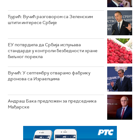
Ђурић: Вучић разговором са Зеленским
штити интересе Србије
ЕУ потврдила да Србија испуњава
стандарде у контроли безбедности хране
биљног порекла
Вучић: У септембру отварамо фабрику
дронова са Израелцима
Андраш Бакa предложен за председника
Мађарске