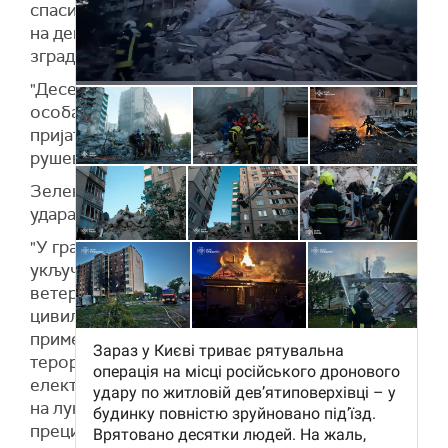
спасилачка операција на месту руског напада
на деветоспратну стамбену зграду – улаз у
зграду је потпуно уништен.
"Десетине људи су спасене. Нажалост, једна
особа је погинула. Моје саучешће породици и
пријатељима. Можда још увек има људи испод
рушевина", упозорио је председник.
Зеленски је истакао да је главна мета ноћног
удара био Кијев.
"У граду постоји 20 оштећених локација. То
укључује обичне стамбене зграде, школу,
ветеринарску клинику и другу искључиво
цивилну инфраструктуру. Разарања су
примећена и у Кијевској области. Слични
терористички напади догодили су се на
електроенергетску мрежу у Кременчуку, као и
на луку и стамбене зграде у Чорноморск",
прецизирао је украјински лидер.