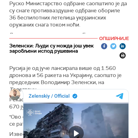
Руско Министарство одбране саопштило је да
су снаге противваздушне одбране обориле
36 беспилотних летелица укрјаинских
оружаних снага током ноћи.
Дронови су уништени изнад Белгородске,
ОПШИРНИЈЕ
Брјанске, Вороњешке, Калушке, Курске,
Зеленски: Људи су можда још увек
Новгородске, Ростовске, Смоленске, Тверске
заробљени испод рушевина
и Тулске области. Беспилотне летелице су
такође оборене изнад Московске области и
Русија је од јуче лансирала више од 1.560
Крима
.
дронова и 56 ракета на Украјину, саопшто је
(Известија)
председник Володимир Зеленски, на
Телеграму.
Рекао је да су Руси ноћас лансирали више од
670 јуришних дронова и 56 ракета на Украјину.
"Ово свакако нису акције оних који верују да
се рат ближи крају", нагласио је Зеленски.
Известио је да је у Кијеву тренутно у току