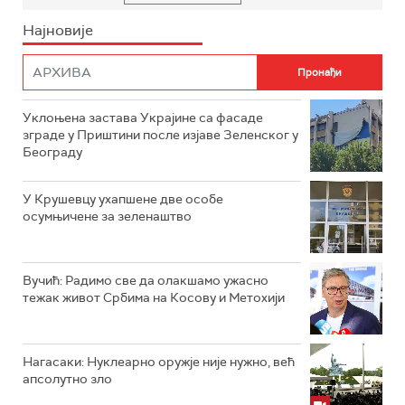
Најновије
Уклоњена застава Украјине са фасаде
зграде у Приштини после изјаве Зеленског у
Београду
У Крушевцу ухапшене две особе
осумњичене за зеленаштво
Вучић: Радимо све да олакшамо ужасно
тежак живот Србима на Косову и Метохији
Нагасаки: Нуклеарно оружје није нужно, већ
апсолутно зло