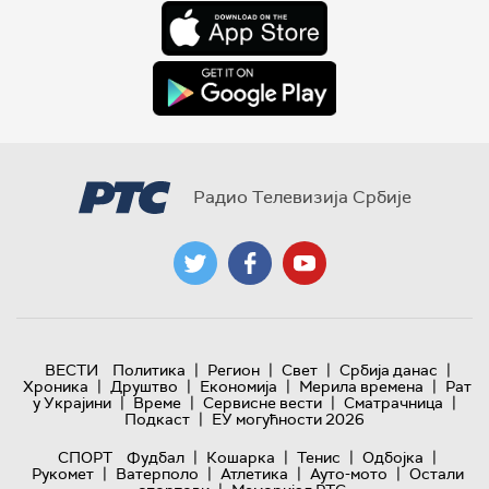
Радио Телевизија Србије
|
|
|
|
ВЕСТИ
Политика
Регион
Свет
Србија данас
|
|
|
|
Хроника
Друштво
Економија
Мерила времена
Рат
|
|
|
|
у Украјини
Време
Сервисне вести
Сматрачница
|
Подкаст
ЕУ могућности 2026
|
|
|
|
СПОРТ
Фудбал
Кошарка
Тенис
Одбојка
|
|
|
|
Рукомет
Ватерполо
Атлетика
Ауто-мото
Остали