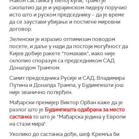
Након састанка у Белој кући, Трамп је
саопштио да је и украјинском лидеру поручио
исто што и руском председнику – да је време
да се заустави убијање и постигне мировни
договор.
Зеленски је изразио оптимизам поводом
посете, и даље у нади да постоји могућност да
Кијев добије ракете "томахавк", иако није
склопио споразум са председником САД
Доналдом Трампом.
Самит председника Русије и САД, Владимира
Путина и Доналда Трампа, у Будимпешти још
није званично потврђен.
Мађарски премијер Виктор Орбан каже да је
разлог што је
Будимпешта одабрана за место
састанка
то што је "Мађарска једина у Европи
на стази мира".
Уколико до састанка дође, шеф Кремља би