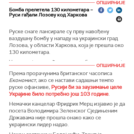
ОПШИРНИЈЕ
Конкретно, пожар је избио у постројењу за
Бомба прелетела 130 километара –
прераду гаса у Оренбургу након напада
Руси гађали Лозову код Харкова
дроном.
Како је известио губернатор Оренбуршке
Руске снаге лансирале су прву навођену
области Јевгениј Солнцев, инфраструктура
ваздушну бомбу у нападу на украјински град
постројења је делимично оштећена - као
Лозова, у области Харкова, која је прешла око
резултат напада беспилотне летелице, једна
130 километара.
од радионица се запалила.
У нападу је повређено пет особа, саопштила је
ОПШИРНИЈЕ
(Унијан)
канцеларија регионалног тужиоца у Харкову.
Према прорачунима британског часописа
Наводи се да је удар изведен помоћу
Економист
, ако се настави садашњи темпо
навођене ваздушне бомбе нове генерације,
руске офанзиве,
Русији би за заузимање целе
УМБП-5Р.
Украјине било потребно још 103 године
.
Бомба је погодила приватну кућу у Лозови и
Немачки канцелар Фридрих Мерц изјавио је да
оштетила помоћне објекте.
посета Володимира Зеленског Сједињеним
Државама није прошла онако како се
(Унијан)
украјински лидер надао.