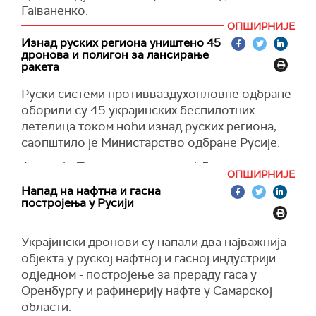
Гајваненко.
становника Немачке.
ОПШИРНИЈЕ
Навео је да су станови у три високе зграде у
Иначе, Бундестаг је раније саопштио да
Изнад руских региона уништено 45
пламену. Приватна кућа је такође запаљена у
украјинске избеглице Немачку коштају 540
дронова и полигон за лансирање
насељу Меживска, оштећена инфраструктура у
ракета
милиона евра месечно.
насељу Николајевка.
(Bild)
Руски системи противваздухопловне одбране
(Украјинска правда)
оборили су 45 украјинских беспилотних
летелица током ноћи изнад руских региона,
саопштило је Министарство одбране Русије.
Агенција
Тас
преноси, позивајући се руске
ОПШИРНИЈЕ
безбедносне агенције, да су лансирајући
Напад на нафтна и гасна
полигон вишецевног ракетног система
постројења у Русији
ХИМАРС и један вод припадника украјинских
оружаних снага уништени у близини
Украјински дронови су напали два најважнија
Владимировке у Черниговском сектору.
објекта у руској нафтној и гасној индустрији
(Тас, Танјуг)
одједном - постројење за прераду гаса у
Оренбургу и рафинерију нафте у Самарској
области.