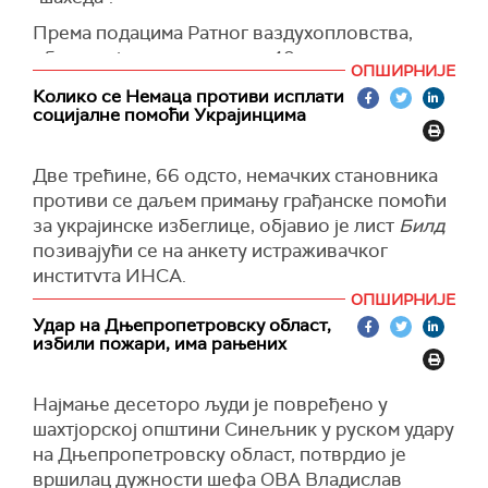
је министар "носио кравату са руском
тробојком" и додао: "Ови људи воле Путина и
Према подацима Ратног ваздухопловства,
Русију."
оборено је или потиснуто 40 циљева, а више
ОПШИРНИЈЕ
од две десетине је забележено као погођено.
Међутим, и Венс је коментарисао: "Или је
Колико се Немаца противи исплати
можда носио америчке боје."
социјалне помоћи Украјинцима
(Украјинска правда)
Сједињене Државе, као и Русија, имају заставу
Две трећине, 66 одсто, немачких становника
у црвеној, белој и плавој боји, што је изазвало
противи се даљем примању грађанске помоћи
забуну и контроверзе на интернету.
за украјинске избеглице, објавио је лист
Билд
позивајући се на анкету истраживачког
института ИНСА.
ОПШИРНИЈЕ
Само 17 одсто испитаника подржава наставак
Удар на Дњепропетровску област,
исплата.
избили пожари, има рањених
Такође, 62 одсто грађана је навело да би
украјински мушкарци способни за војну
Најмање десеторо људи је повређено у
службу који су ушли у земљу након почетка
шахтјорској општини Синељник у руском удару
сукоба требало да напусте Немачку.
на Дњепропетровску област, потврдио је
вршилац дужности шефа ОВА Владислав
Студија је обухватила мишљења 1.003