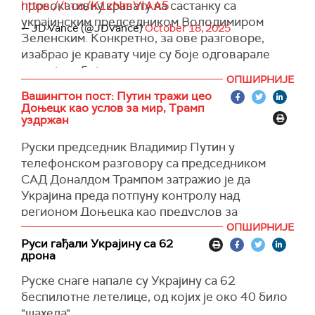
провокативну кравату на састанку са
https://t.co/K1zNmVIAA5
самог Зеленског. Он је догађаје описао као
украјинским председником Володимиром
"велику сцену".
— JD Vance (@JDVance)
October 18, 2025
Зеленским. Конкретно, за ове разговоре,
изабрао је кравату чије су боје одговарале
руској тробојци.
ОПШИРНИЈЕ
Корисници друштвених мрежа оптужили су
Вашингтон пост: Путин тражи цео
Доњецк као услов за мир, Трамп
Хегсета да је носио кравату у бојама руске
уздржан
заставе, али је потпредседник Џеј Ди Венс
изненада стао у одбрану министра.
Руски председник Владимир Путин у
телефонском разговору са председником
Током званичног састанка у Белој кући, Хегсет
САД Доналдом Трампом затражио је да
се појавио у кравати са белим, плавим и
Украјина преда потпуну контролу над
црвеним пругама које су се низале једна за
регионом Доњецка као предуслов за
другом. Боје на руској застави су распоређене
окончање рата. Амерички председник није у
ОПШИРНИЈЕ
у истом редоследу. Овај избор додатка
јавности до сада спомињао овај услов.
Руси гађали Украјину са 62
изазвао је бурне реакције на друштвеним
дрона
мрежама.
(Washington post)
Руске снаге напале су Украјину са 62
Ветеран америчког ваздухопловства и
беспилотне летелице, од којих је око 40 било
проукрајински блогер Џејк Бро написао је да
"шахеда".