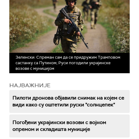
Зеленски: Спреман сам да се придружим Трамповом
састанку са Путином; Руси погодили украјинске
возове с муницијом
НАЈВАЖНИЈЕ
Пилоти дронова објавили снимак на којем се
види како су оштетили руски "солнцепек"
Погођени украјински возови с војном
опремом и складишта муниције