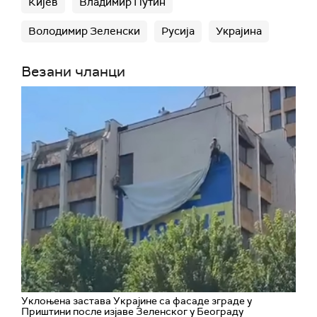
Кијев
Владимир Путин
Володимир Зеленски
Русија
Украјина
Везани чланци
Уклоњена застава Украјине са фасаде зграде у
Приштини после изјаве Зеленског у Београду