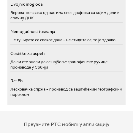
Dvojnik mog oca
Вероватно свако од нас има свог двојника са којим дели и
сличну ДНК
Nemogućnost tusiranja
Не туширате се сваког дана – не стидите се, то је здраво
Cestitke za uspeh
Да ли сте знали да се најбоље грамофонске ручице
производе у Србији
Re: Eh...
Лесковачка спржа – производ са заштићеним географским
пореклом
Преузмите РТС мобилну апликацију