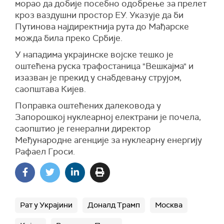
морао да добије посебно одобрење за прелет
кроз ваздушни простор ЕУ. Указује да би
Путинова најдиректнија рута до Мађарске
можда била преко Србије.
У нападима украјинске војске тешко је
оштећена руска трафостаница "Вешкајма" и
изазван је прекид у снабдевању струјом,
саопштава Кијев.
Поправка оштећених далековода у
Запорошкој нуклеарној електрани је почела,
саопштио је генерални директор
Међународне агенције за нуклеарну енергију
Рафаел Гроси.
Рат у Украјини
Доналд Трамп
Москва