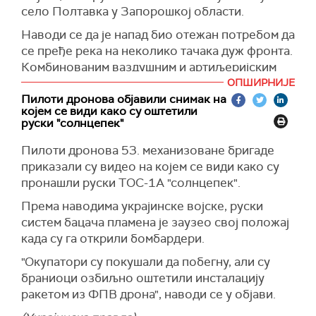
нама?", запитао је Зеленски у интервјуу
Ен-Би-
село Полтавка у Запорошкој области.
председник бацио са стола мапе линија
Си њуз.
фронта у Украјини.
Наводи се да је напад био отежан потребом да
На питање да ли ће инсистирати на путовању у
се пређе река на неколико тачака дуж фронта.
Према изворима, Трамп је током већег дела
Будимпешту, Зеленски је одговорио да је у
Комбинованим ваздушним и артиљеријским
састанка "држао предавања" Зеленском и
петак рекао Трампу да је спреман, преноси
ударима, уз подршку дронова, како наводе
понављајући ставове које је руски председник
ОПШИРНИЈЕ
Укринформ.
медији, руске трупе су успеле да заузму
Пилоти дронова објавили снимак на
Владимир Путин изнео током њиховог
Трамп је дан пре састанка са Зеленским
којем се види како су оштетили
Полтавку.
последњег телефонског разговора.
руски "солнцепек"
разговарао са Путином телефоном и након
(Известија)
(Танјуг, Financial Times)
разговора изјавио да ће се састати са
Пилоти дронова 53. механизоване бригаде
председником Русије у Будимпешти "да би
приказали су видео на којем се види како су
разговарали о могућности окончања рата
пронашли руски ТОС-1А "солнцепек".
између Русије и Украјине".
Према наводима украјинске војске, руски
(Танјуг, NBC News)
систем бацача пламена је заузео свој положај
када су га открили бомбардери.
"Окупатори су покушали да побегну, али су
браниоци озбиљно оштетили инсталацију
ракетом из ФПВ дрона", наводи се у објави.