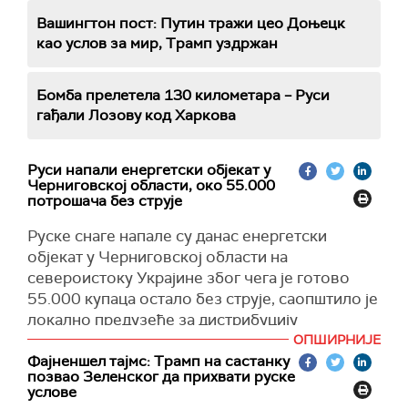
Вашингтон пост: Путин тражи цео Доњецк
као услов за мир, Трамп уздржан
Бомба прелетела 130 километара – Руси
гађали Лозову код Харкова
Руси напали енергетски објекат у
Черниговској области, око 55.000
потрошача без струје
Руске снаге напале су данас енергетски
објекат у Черниговској области на
североистоку Украјине због чега је готово
55.000 купаца остало без струје, саопштило је
локално предузеће за дистрибуцију
електричне енергије.
ОПШИРНИЈЕ
Фајненшел тајмс: Трамп на састанку
У објави на Телеграму наводи се да у нападу
позвао Зеленског да прихвати руске
нема повређених, а да је причињена значајна
услове