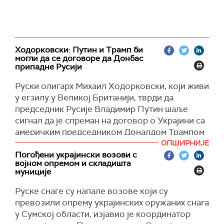
Ходорковски: Путин и Трамп би
могли да се договоре да Донбас
припадне Русији
Руски олигарх Михаил Ходорковски, који живи
у егзилу у Великој Британији, тврди да
председник Русије Владимир Путин шаље
сигнал да је спреман на договор о Украјини са
америчким председником Доналдом Трампом
и да би он могао укључивати уступање
ОПШИРНИЈЕ
Донбаса Русији.
Погођени украјински возови с
војном опремом и складишта
Ходорковски је за
Скај њуз
рекао да Путин
муниције
жели да заузме читав Донбас и, такође, оне
Руске снаге су напале возове који су
делове које још није окупирао. Он тврди и да
превозили опрему украјинских оружаних снага
би Путин могао да покуша да учврсти
у Сумској области, изјавио је координатор
територијалне добитке на истоку Украјине да