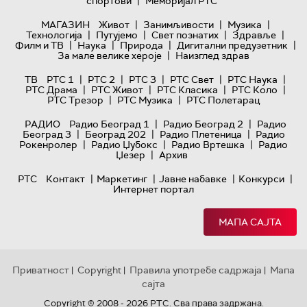
|
спортови
Меморијал РТС
|
|
|
МАГАЗИН
Живот
Занимљивости
Музика
|
|
|
|
Технологијa
Путујемо
Свет познатих
Здравље
|
|
|
|
Филм и ТВ
Наука
Природа
Дигитални предузетник
|
За мале велике хероје
Наизглед здрав
|
|
|
|
|
ТВ
РТС 1
РТС 2
РТС 3
РТС Свет
РТС Наука
|
|
|
|
РТС Драма
РТС Живот
РТС Класика
РТС Коло
|
|
РТС Трезор
РТС Музика
РТС Полетарац
|
|
РАДИО
Радио Београд 1
Радио Београд 2
Радио
|
|
|
Београд 3
Београд 202
Радио Плетеница
Радио
|
|
|
Рокенролер
Радио Џубокс
Радио Вртешка
Радио
|
Џезер
Архив
|
|
|
|
РТС
Контакт
Маркетинг
Јавне набавке
Конкурси
Интернет портал
МАПА САЈТА
Приватност
Copyright
Правила употребе садржаја
Мапа
|
|
|
сајта
Copyright © 2008 - 2026 РТС. Сва права задржана.