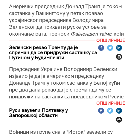
штета, пренео је
Укринформ.
Амерички председник Доналд Трамп је током
Истиче се да су хитне службе на лицу места.
састанка у Вашингтону у петак позвао
украјинског председника Володимира
(Танјуг, Укринформ)
Зеленског да прихвати руске услове за
окончање рата, преноси
Фајненшел тајмс
, који
се позива на добро обавештене изворе.
ОПШИРНИЈЕ
Зеленски рекао Трампу да је
Према речима добро упућеног европског
спреман да се придружи састанку са
званичника, Трамп је рекао Зеленском да
Путином у Будимпешти
мора да склопи такав договор "или ће се у
Председник Украјине Володимир Зеленски
супротном суочити са уништењем", јер већ
изјавио је да је америчком председнку
губи оружани сукоб.
Доналду Трампу током састанка у Белој кући
Лист наводи да је Зеленски на крају успео да
пре два дана рекао да је спреман да му се
убеди Трампа да подржи идеју о замрзавању
придружи на састанку са председником Русије
тренутних линија фронта у Украјини.
Владимиром Путином у Будимпешти.
ОПШИРНИЈЕ
Руси заузели Полтавку у
Добро обавештени извори су потврдили да је
"Ако заиста желимо праведан и трајан мир,
Запорошкој области
ситуација током разговора Трампа и
потребне су обе стране ове трагедије. Како
Зеленског била изузетно напета и да је у
могу да постоје било какви договори без нас о
Војници из групе снага "Исток" заузели су
једном тренутку током састанка, амерички