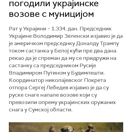
погодили украјинске
возове с муницијом
Рат у Украјини – 1.334. дан. Председник
Украјине Володимир Зеленски изјавио је да
је америчком председнку Доналду Трампу
током састанка у Белој кући пре два дана
рекао да је спреман да му се придружи на
састанку са председником Русије
Владимиром Путином у Будимпешти.
Координатор николајевског Покрета
отпора Сергеј Лебедев изјавио је да су
руске снаге напале возове који су
превозили опрему украјинских оружаних
снага у Сумској области.