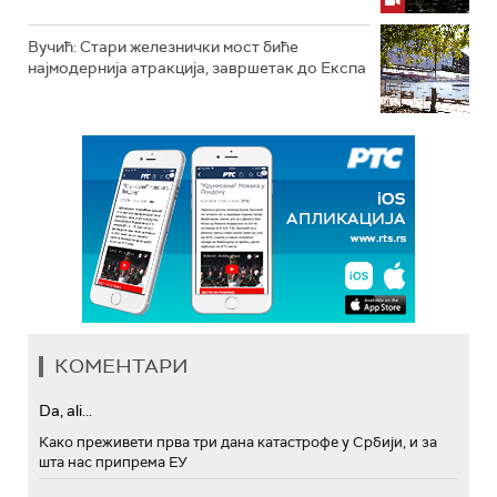
Вучић: Стари железнички мост биће
најмодернија атракција, завршетак до Експа
КОМЕНТАРИ
Da, ali...
Како преживети прва три дана катастрофе у Србији, и за
шта нас припрема ЕУ