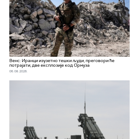
Венс: Иранци изузетно тешки људи, преговори ће
потрајати; две експлозије код Ормуза
06. 08. 2026.