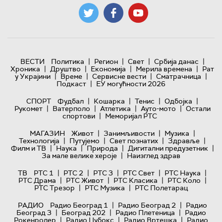
|
|
|
|
ВЕСТИ
Политика
Регион
Свет
Србија данас
|
|
|
|
Хроника
Друштво
Економија
Мерила времена
Рат
|
|
|
|
у Украјини
Време
Сервисне вести
Сматрачница
|
Подкаст
ЕУ могућности 2026
|
|
|
|
СПОРТ
Фудбал
Кошарка
Тенис
Одбојка
|
|
|
|
Рукомет
Ватерполо
Атлетика
Ауто-мото
Остали
|
спортови
Меморијал РТС
|
|
|
МАГАЗИН
Живот
Занимљивости
Музика
|
|
|
|
Технологијa
Путујемо
Свет познатих
Здравље
|
|
|
|
Филм и ТВ
Наука
Природа
Дигитални предузетник
|
За мале велике хероје
Наизглед здрав
|
|
|
|
|
ТВ
РТС 1
РТС 2
РТС 3
РТС Свет
РТС Наука
|
|
|
|
РТС Драма
РТС Живот
РТС Класика
РТС Коло
|
|
РТС Трезор
РТС Музика
РТС Полетарац
|
|
РАДИО
Радио Београд 1
Радио Београд 2
Радио
|
|
|
Београд 3
Београд 202
Радио Плетеница
Радио
|
|
|
Рокенролер
Радио Џубокс
Радио Вртешка
Радио