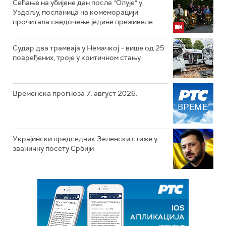
Сећање на убијене дан после "Олује" у
Уздољу, посланица на комеморацији
прочитала сведочење једине преживеле
Судар два трамваја у Немачкој – више од 25
повређених, троје у критичном стању
Временска прогноза 7. август 2026.
Украјински председник Зеленски стиже у
званичну посету Србији