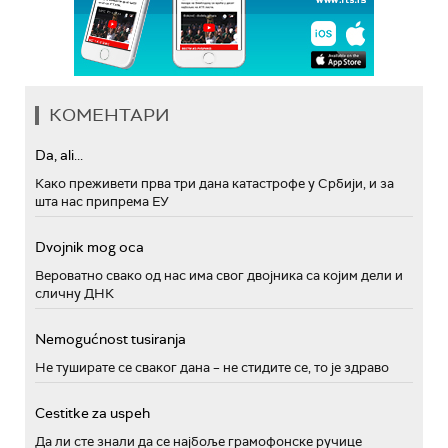
КОМЕНТАРИ
Da, ali...
Како преживети прва три дана катастрофе у Србији, и за
шта нас припрема ЕУ
Dvojnik mog oca
Вероватно свако од нас има свог двојника са којим дели и
сличну ДНК
Nemogućnost tusiranja
Не туширате се сваког дана – не стидите се, то је здраво
Cestitke za uspeh
Да ли сте знали да се најбоље грамофонске ручице