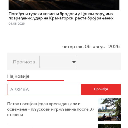
Погођени турски цивилни бродови у Црном мору, има
повређених; удар на Краматорск, расте број рањених
04. 08. 2026.
четвртак, 06. август 2026.
Прогноза
Најновије
Петак носи још један врели дан, али и
освежење – пљускови и грмљавина после 37
степени