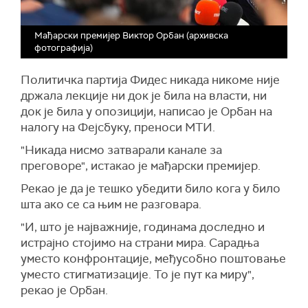
Мађарски премијер Виктор Орбан (архивска
фотографија)
Политичка партија Фидес никада никоме није
држала лекције ни док је била на власти, ни
док је била у опозицији, написао је Орбан на
налогу на Фејсбуку, преноси МТИ.
"Никада нисмо затварали канале за
преговоре", истакао је мађарски премијер.
Рекао је да је тешко убедити било кога у било
шта ако се са њим не разговара.
"И, што је најважније, годинама доследно и
истрајно стојимо на страни мира. Сарадња
уместо конфронтације, међусобно поштовање
уместо стигматизације. То је пут ка миру",
рекао је Орбан.