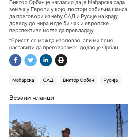
Виктор Орбан је нагласио да је Мађарска сада
земља у Европи у којој постоји озбиљна шанса
да преговори између САД и Русије на крају
доведу до мира и где би чак и европске
перспективе могле да превладају.
"Брисел се можда изоловао, али ми ћемо
наставити да преговарамо", додао је Орбан.
Мађарска
САД
Виктор Орбан
Русија
Везани чланци