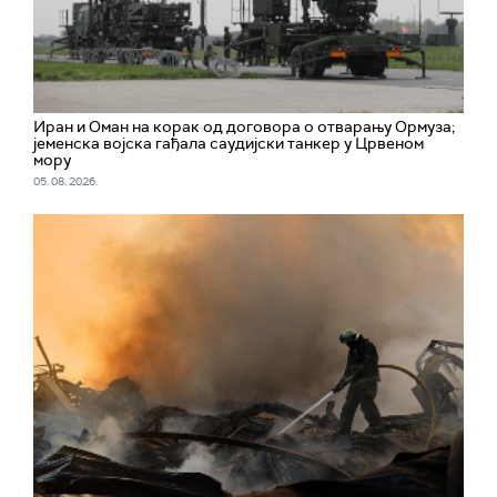
Иран и Оман на корак од договора о отварању Ормуза;
jеменска војска гађала саудијски танкер у Црвеном
мору
05. 08. 2026.