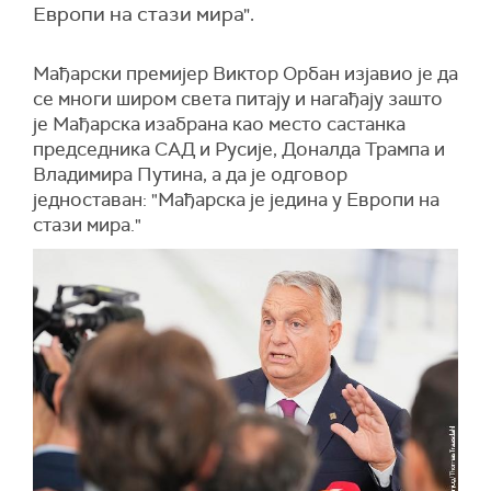
Европи на стази мира".
Мађарски премијер Виктор Орбан изјавио је да
се многи широм света питају и нагађају зашто
је Мађарска изабрана као место састанка
председника САД и Русије, Доналда Трампа и
Владимира Путина, а да је одговор
једноставан: "Мађарска је једина у Европи на
стази мира."