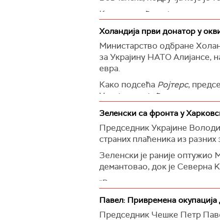
Како подсећа ројтерс, руске с
украјинске трупе касније пов
Холандија први донатор у окв
У одовојеном саопштењу, Мин
Министарство одбране Холанд
седам у руском нападу прошло
за Украјину НАТО Aлијансе, н
евра.
(
Reuters
)
Како подсећа
Ројтерс
, предс
Украјину, које ће платити ев
Украјински министар одбране
Зеленски са фронта у Харковс
пројекта "Линија дронова" п
Председник Украјине Володим
украјинских произвођача, пр
страних плаћеника из разних 
"Захваљујући овом инструмен
Зеленски је раније оптужио М
милиона евра", додао је Шми
демантовао, док је Северна K
(
Reuters
)
"Разговарали смо са командан
Зеленски на платформи Икс н
Павел: Привремена окупација 
области.
Председник Чешке Петр Павел