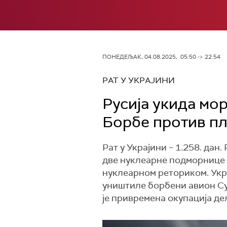
ПОНЕДЕЉАК, 04.08.2025, 05:50 -> 22:54
РАТ У УКРАЈИНИ
Русија укида мо
Борбе против пл
Рат у Украјини – 1.258. да
две нуклеарне подморнице б
нуклеарном реториком. Укр
уништиле борбени авион Су
је привремена окупација де