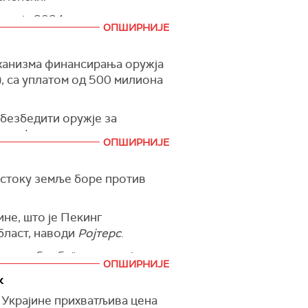
 мају 2024. године, али су
ОПШИРНИЈЕ
је број мртвих порастао на
еханизма финансирања оружја
кој области.
), са уплатом од 500 милиона
обезбедити оружје за
би то функционисало.
ОПШИРНИЈЕ
ом у оквиру финансирања
 беспилотних летелица а од
истоку земље боре против
 за уговоре вредне 837
ине, што је Пекинг
област, наводи
Ројтерс
.
амици борби", написао је
ОПШИРНИЈЕ
роисточном делу Харковске
к
 Украјине прихватљива цена