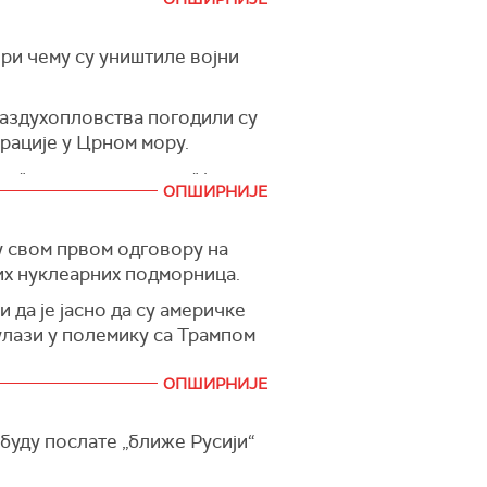
н састанка са руководиоцима
анским колегом Такешијем
ри чему су уништиле војни
ваздухопловства погодили су
рације у Црном мору.
м "потпуно уништили" један
ОПШИРНИЈЕ
у просеку од 35 до 50
у свом првом одговору на
их нуклеарних подморница.
да је јасно да су америчке
улази у полемику са Трампом
ОПШИРНИЈЕ
говарајућим регионима као
а између противника са
буду послате „ближе Русији“