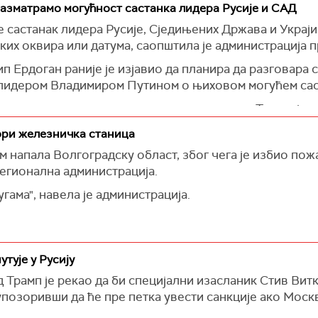
азматрамо могућност састанка лидера Русије и САД
се састанак лидера Русије, Сједињених Држава и Украј
ких оквира или датума, саопштила је администрација 
п Ердоган раније је изјавио да планира да разговара
лидером Владимиром Путином о њиховом могућем сас
 за организовање састанка председника у Турској, ре
рећи о Ердогановој иницијативи.
гори железничка станица
м напала Волгоградску област, због чега је избио по
регионална администрација.
гама", навела је администрација.
тује у Русију
рамп је рекао да би специјални изасланик Стив Витко
упозоривши да ће пре петка увести санкције ако Моск