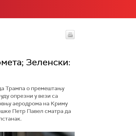
омета; Зеленски:
лда Трампа о премештању
уду опрезни у вези са
довњу аеродрома на Криму
ешке Петр Павел сматра да
пстанак.