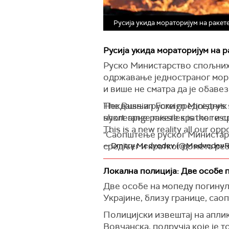
Русија укида мораторијум на ракет
Русија укида мораторијум на 
Руско Министарство спољних 
одржавање једностраног мора
и више не сматра да је обав
Некдашњи руски председник 
The Russian Foreign Ministry'
нуклеарне ракете кратког и 
short-range missiles is the resu
This is a new reality all our op
"Саопштење руског Министар
средњег и кратког домета ре
— Dmitry Medvedev (@MedvedevR
Икс
.
Локална полиција: Две особе 
"Ово је нова реалност са којо
Две особе на мопеду погинул
заменик председника Савета 
Украјине, близу границе, сао
(
Sputnik Srbija, Reuters
)
Полицијски извештај на апли
Вовчанска, подручја које је