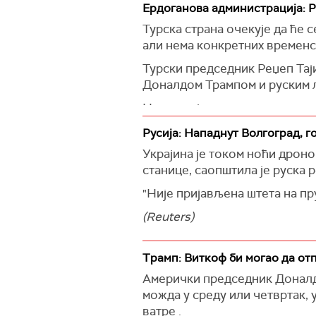
Ердоганова администрација: Р
(РИА Новости, Танјуг)
Турска страна очекује да ће 
али нема конкретних временс
Турски председник Реџеп Таји
Доналдом Трампом и руским 
Не постоје конкретни планови
лидера Дмитриј Песков, гово
Русија: Нападнут Волгоград, 
(РИА, Танјуг)
Украјина је током ноћи дроно
станице, саопштила је руска 
"Није пријављена штета на пру
(Reuters)
Трамп: Виткоф би могао да отпу
Амерички председник Доналд Т
можда у среду или четвртак, 
ватре .