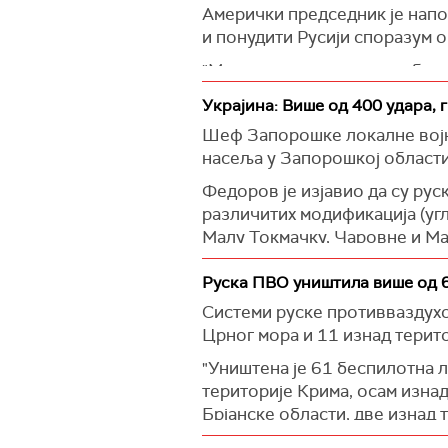
Амерички председник је напо
и понудити Русији споразум о
"Много људи гине у овом бесм
Зауставили смо многе земље. 
Украјина: Више од 400 удара, 
(Униан)
Шеф Запорошке локалне војне
насеља у Запорошкој области,
Федоров је изјавио да су рус
различитих модификација (уг
Малу Токмачку, Чаровне и Ма
Новоданиловка.
Руска ПВО уништила више од 
"Од самог јутра, Руси су пре
Системи руске противваздухо
Антоновку, услед чега је му
Црног мора и 11 изнад терит
пријатељима преминулог", ис
"Уништена је 61 беспилотна 
(Танјуг)
територије Крима, осам изнад
Брјанске области, две изнад 
изнад територије Рјазањске о