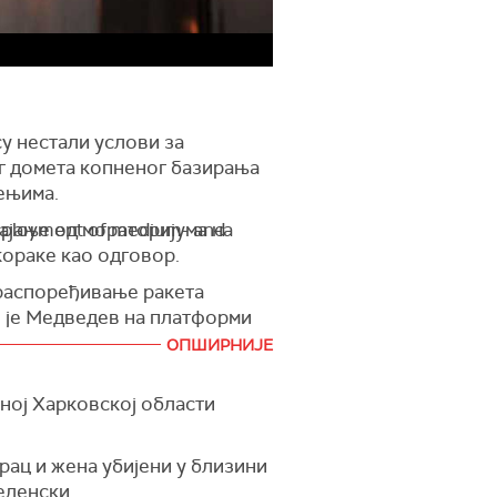
у нестали услови за
г домета копненог базирања
ењима.
јање од мораторијума на
deployment of medium- and
кораке као одговор.
распоређивање ракета
о је Медведев на платформи
ОПШИРНИЈЕ
ујте даље кораке“, додао је
чној Харковској области
рац и жена убијени у близини
еленски.