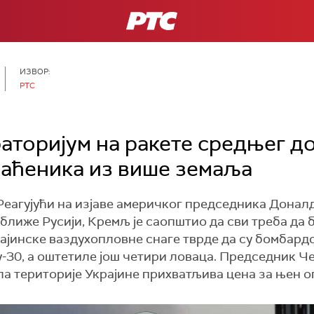
РТС
ИЗВОР:
РТС
раторијум на ракетe средњег д
аћеника из више земаља
н. Реагујући на изјаве америчког председника Дона
лиже Русији, Кремљ је саопштио да сви треба да б
ајинске ваздухопловне снаге тврде да су бомбар
-30, а оштетиле још четири ловаца. Председник Ч
ла територије Украјине прихватљива цена за њен о