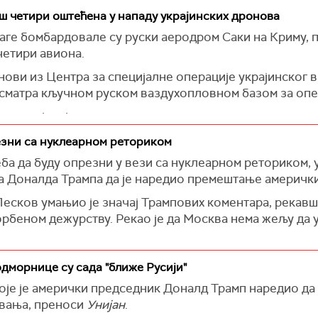
јске агенције, похвалио је подизање оптужница нако
ова, који ће бити узајамно корисни", рекао је Сибига.
ош четири оштећена у нападу украјинских дронова
у званичној посети Јапану како би разговарао са јап
аге бомбардовале су руски аеродром Саки на Криму, п
му о сарадњи азијских земаља за помоћ Украјини.
четири авиона.
ови из Центра за специјалне операције украјинског 
е сматра кључном руском ваздухопловном базом за опе
те авијацијског наоружања изазвавши пожар, и прито
оштећена.
езни са нуклеарном реториком
ти навела је да производња само једног дрона кошта 
ба да буду опрезни у вези са нуклеарном реториком, 
а Доналда Трампа да је наредио премештање америчк
сков умањио је значај Трампових коментара, рекавши 
рбеном дежурству. Рекао је да Москва нема жељу да 
 да се две нуклеарне подморнице позиционирају у „од
дморнице су сада "ближе Русији"
ског председника Дмитрија Медведева о ризику од рат
је је амерички председник Доналд Трамп наредио да 
ивања, преноси
Унијан
.