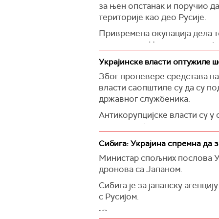
Навео је да украјински борци
за њен опстанак и поручио д
Узбекистана, Пакистана и афр
територије као део Русије.
"Одговорићемо", нагласио је 
Привремена окупација дела те
председник Чешке у интервју
(
Reuters
)
"Желимо да Украјина опстане 
Украјинске власти оптужиле ш
буде привремено окупиран, о
Због проневере средстава на
признати као део Русије", на
власти саопштиле су да су по
државног службеника.
Павел сматра да Украјина тре
територије, чак ни уз помоћ З
Антикорупцијске власти су у 
садашњи и један смењени слу
Председник Чешке је истакао
куповине по увећаним ценам
Апеловао је на наставак војн
Сибига: Украјина спремна да 
У периоду од 2024. до 2025. 
бојном пољу.
Mинистар спољних послова Ук
су локалне власти издвојиле 
дронова са Јапаном.
Према његовим речима, Русиј
додајући да је мито чинио ок
Сибига је за јапанску агенциј
"У интересу је обе стране Ат
Уговор за дронове вредео је 
с Русијом.
убеђивања. С обзиром на трен
Председник Украјине Володими
се ове мере спроведу, Русија 
"Сада смо лидери у свету у 