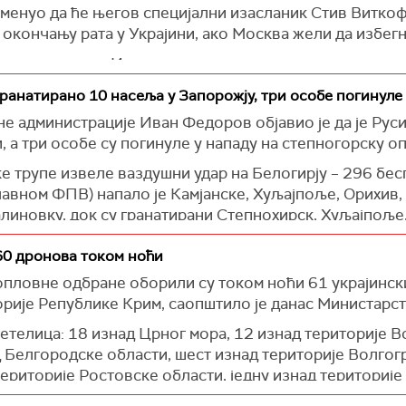
менуо да ће његов специјални изасланик Стив Витко
 окончању рата у Украјини, ако Москва жели да избег
исленом рату. И, знате, зауставили смо рат у многим 
Зауставићемо овај рат. Некако ћемо га зауставити", р
гранатирано 10 насеља у Запорожју, три особе погинуле
 администрације Иван Федоров објавио је да је Руси
 а три особе су погинуле у нападу на степногорску о
ке трупе извеле ваздушни удар на Белогирју – 296 бе
лавном ФПВ) напало је Камјанске, Хуљајпоље, Орихив
линовку, док су гранатирани Степнохирск, Хуљајпоље
60 дронова током ноћи
кинули живот становника Херсона. Око шест часова, не
пловне одбране оборили су током ноћи 61 украјински
шкарац рођен 1979. године задобио смртоносне повре
орије Републике Крим, саопштило је данас Министарст
такао је Федоров.
летелица: 18 изнад Црног мора, 12 изнад територије 
 Белгородске области, шест изнад територије Волгогр
територије Ростовске области, једну изнад територије
бласти", наводи се у саопштењу.