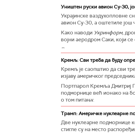
независност две антикорупци
закључио је Павел.
сарађујемо у производњи дрон
Уништен руски авион Су-30, ј
агенција.
(
Tanjug/BBC
)
Сибига би требало да борави 
Украјинске ваздухопловне сн
(
Reuters
)
Ивајом и учествовао на фору
авион Су-30, а оштетиле још 
(
Tanjug/Kyodo
)
Како наводи
Укринформ,
дрон
војни аеродром Саки, који с
Дронови су погодили складиш
војни авион, а још четири су 
Кремљ: Сви треба да буду опр
Украјинска служба безбеднос
Кремљ је саопштио да сви тре
милиона долара.
изјаву америчког председник
(Танјуг, Укринформ)
Портпарол Кремља Дмитриј Пе
подморнице већ ионако на бо
о том питању.
Трамп је рекао да је наредио
Трамп: Америчке нуклеарне по
одговор на изјаве бившег ру
Две нуклеарне подморнице ко
нуклеарним наоружањем".
стигле су на место распоређ
(Reuters)