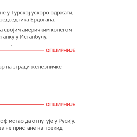
ине у Турској ускоро одржати,
председника Ердогана.
 са својим америчким колегом
танку у Истанбулу.
као је портпарол руског
ОПШИРНИЈЕ
жар на згради железничке
ОПШИРНИЈЕ
ф могао да отпутује у Русију,
ва не пристане на прекид