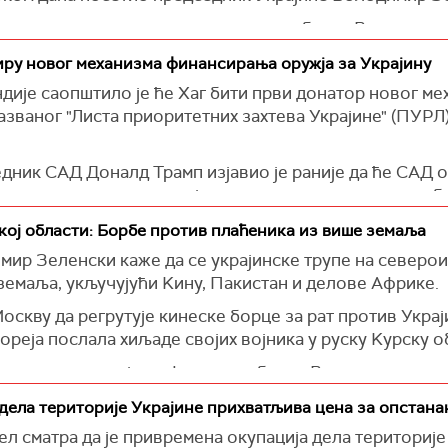
наге су извеле кратак упад у регион близу Вовчанска у
ратиле већи део подручја.
иру новог механизма финансирања оружја за Украјину
истарство унутрашњих послова Украјине навело је да 
ије саопштило је ће Хаг бити први донатор новог м
г четвртка на стамбену зграду у Краматорску у Доњец
азваног "Листа приоритетних захтева Украјине" (ПУРЛ
едник САД Доналд Трамп изјавио је раније да ће САД 
ропски савезници, али није навео детаље о томе како 
 Денис Шмигаљ изјавио је у суботу да је са Холандиј
кој области: Борбе против плаћеника из више земаља
остигла билатерални споразум који предвиђа куповину
ир Зеленски каже да се украјинске трупе на северо
енео је Укринформ.
земаља, укључујући Kину, Пакистан и делове Африке.
ту, државна Ошчадбанка је већ обезбедила гаранције
оскву да регрутује кинеске борце за рат против Украј
гаљ.
ореја послала хиљаде својих војника у руску Kурску 
тима о ситуацији на фронту, одбрани Вовчанска и дин
акон посете подручју на првој линији фронта у севе
дела територије Украјине прихватљива цена за опстана
 сматра да је привремена окупација дела територије