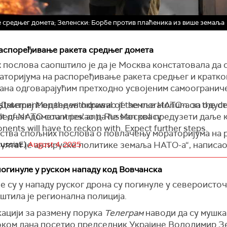
e средњег домета; Зеленски: Борбе против плаћеника из више земаља
распоређивање ракета средњег домета
послова саопштило је да је Москва констатовала да с
торијума на распоређивање ракета средњег и кратко
езана одговарајућим претходно усвојеним самоогранич
Дмитриј Медведев окривио је земље НАТО-а за одуста
s statement on the withdrawal of the moratorium on the 
средњег домета и рекао да ће Москва предузети даље 
lt of NATO countries’ anti-Russian policy.
ponents will have to reckon with. Expect further steps.
ства спољних послова о повлачењу мораторијума на 
зултат је антируске политике земаља НАТО-а“, написа
ussiaE)
August 4, 2025
погинуле у руском нападу код Вовчанска
м ће сви наши противници морати да се рачунају. Очек
е су у нападу руског дрона су погинуле у североисто
безбедности Руске Федерације.
пштила је регионална полиција.
кацији за размену порука
Телеграм
наводи да су мушка
 током дана посетио председник Украјине Володимир З