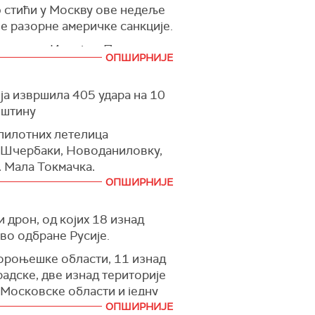
ф стићи у Москву ове недеље
не разорне америчке санкције.
земљама, Индији и Пакистану.
ОПШИРНИЈЕ
екао је Трамп.
ја извршила 405 удара на 10
пштину
спилотних летелица
, Шчербаки, Новоданиловку,
, Мала Токмачка,
ОПШИРНИЈЕ
пријатељ је гранатирао
 дрон, од којих 18 изнад
де. Моје саучешће породици и
во одбране Русије.
Вороњешке области, 11 изнад
адске, две изнад територије
 Московске области и једну
ОПШИРНИЈЕ