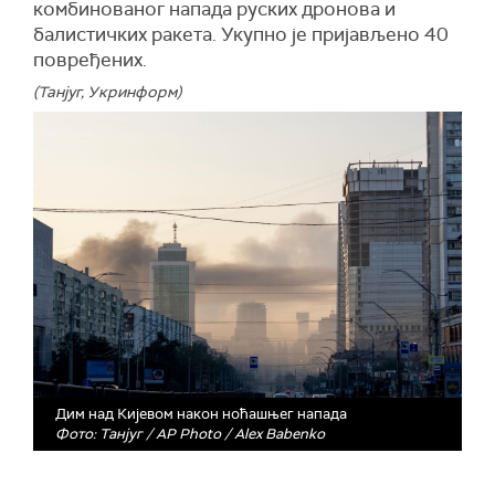
комбинованог напада руских дронова и
балистичких ракета. Укупно је пријављено 40
повређених.
(Танјуг, Укринформ)
Дим над Кијевом након ноћашњег напада
Фото: Танјуг / AP Photo / Alex Babenko