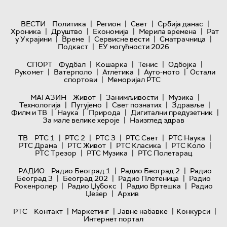
|
|
|
|
ВЕСТИ
Политика
Регион
Свет
Србија данас
|
|
|
|
Хроника
Друштво
Економија
Мерила времена
Рат
|
|
|
|
у Украјини
Време
Сервисне вести
Сматрачница
|
Подкаст
ЕУ могућности 2026
|
|
|
|
СПОРТ
Фудбал
Кошарка
Тенис
Одбојка
|
|
|
|
Рукомет
Ватерполо
Атлетика
Ауто-мото
Остали
|
спортови
Меморијал РТС
|
|
|
МАГАЗИН
Живот
Занимљивости
Музика
|
|
|
|
Технологијa
Путујемо
Свет познатих
Здравље
|
|
|
|
Филм и ТВ
Наука
Природа
Дигитални предузетник
|
За мале велике хероје
Наизглед здрав
|
|
|
|
|
ТВ
РТС 1
РТС 2
РТС 3
РТС Свет
РТС Наука
|
|
|
|
РТС Драма
РТС Живот
РТС Класика
РТС Коло
|
|
РТС Трезор
РТС Музика
РТС Полетарац
|
|
РАДИО
Радио Београд 1
Радио Београд 2
Радио
|
|
|
Београд 3
Београд 202
Радио Плетеница
Радио
|
|
|
Рокенролер
Радио Џубокс
Радио Вртешка
Радио
|
Џезер
Архив
|
|
|
|
РТС
Контакт
Маркетинг
Јавне набавке
Конкурси
Интернет портал