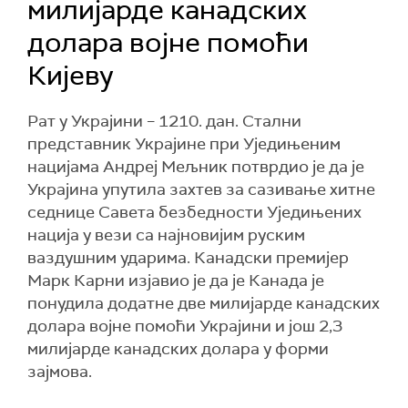
милијарде канадских
долара војне помоћи
Кијеву
Рат у Украјини – 1210. дан. Стални
представник Украјине при Уједињеним
нацијама Андреј Мељник потврдио је да је
Украјина упутила захтев за сазивање хитне
седнице Савета безбедности Уједињених
нација у вези са најновијим руским
ваздушним ударима. Канадски премијер
Марк Карни изјавио је да је Канада је
понудила додатне две милијарде канадских
долара војне помоћи Украјини и још 2,3
милијарде канадских долара у форми
зајмова.