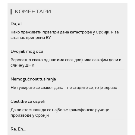
КОМЕНТАРИ
Da, ali...
Како преживети прва три дана катастрофе у Србији, и за
шта нас припрема ЕУ
Dvojnik mog oca
Вероватно свако од нас има свог двојника са којим дели и
сличну ДНК
Nemogućnost tusiranja
Не туширате се сваког дана – не стидите се, то је здраво
Cestitke za uspeh
Да ли сте знали да се најбоље грамофонске ручице
производе у Србији
Re: Eh...