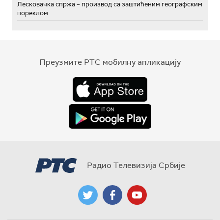
Лесковачка спржа – производ са заштићеним географским
пореклом
Преузмите РТС мобилну апликацију
Радио Телевизија Србије