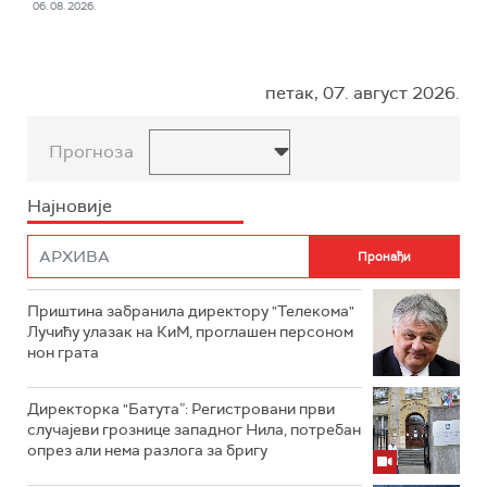
06. 08. 2026.
петак, 07. август 2026.
Прогноза
Најновије
Приштина забранила директору "Телекома"
Лучићу улазак на КиМ, проглашен персоном
нон грата
Директорка "Батута”: Регистровани први
случајеви грознице западног Нила, потребан
опрез али нема разлога за бригу