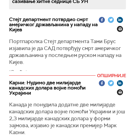
сазивање хитне седнице СБ УН
Стејт департмент потврдио смрт
америчког држављанина у нападу на
Кијев
Портпаролка Стејт департмента Тами Брус
изјавила је да САД потврђују смрт америчког
држављанина у последњем руском нападу на
Кијев.
"Осуђујемо нападе и изражавамо наше
ОПШИРНИЈЕ
најдубље саучешће жртвама и породицама
Карни: Нудимо две милијарде
свих погођених“, рекла је Брус.
канадских долара војне помоћи
Украјини
Градоначелник Кијева Виталиј Кличко раније
је на Темеграму објавио да су лекари
Канада је понудила додатне две милијарде
саопштили да се 62-годишњи Амееиакнац
канадских долара војне помоћи Украјини и још
преминио у нападу.
2,3 милијарде канадских долара у форми
зајмова, изјавио је канадски премијер Марк
(Reusters)
Карни.