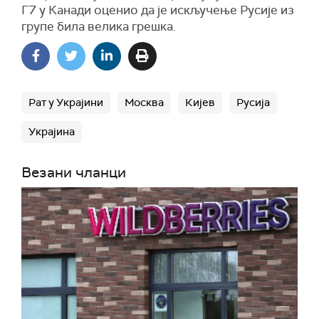
Г7 у Канади оценио да је искључење Русије из
групе била велика грешка.
Рат у Украјини
Москва
Кијев
Русија
Украјина
Везани чланци