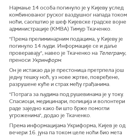
типа изнад територија Белгородске, Курске,
особа је погинуло, а 75 је повређено.
Најмање 14 особа погинуло је у Кијеву услед
Брјанске, Вороњешке, Тверске, Липечке,
"Сви повређени добијају неопходну помоћ",
комбинованог руског ваздушног напада током
Орловске, Тамбовске, Тулске области и изнад
додао је украјински председник.
ноћи, саопштио је шеф Кијевске градске војне
територије Московске области", саопштило је
администрације (КМВА) Тимур Ткаченко.
Министарство одбране.
Зеленски је нападе назвао "чистим
тероризмом" и позвао је међународне
"Према прелиминарним подацима, у Кијеву је
Како је наведено, од јуче у 20 часова до
партнере, укључујући Сједињене Америчке
погинуло 14 људи. Информације се и даље
јутрос у 07 часова пресретнуто је и уништено
Државе и Европску унију, да одлучније реагују.
проверавају", навео је Ткаченко на
Телеграму
,
198 украјинских беспилотних летелица.
преноси
Укринформ
.
"Путин наставља рат, јер верује да може себи
(Танјуг)
то да приушти. Свет не сме да затвара очи.
Он је истакао да је престоница претрпела још
Терористи морају да осете последице, а не
једну тешку ноћ, уз нове жртве, повређене,
невини цивили", поручио је Зеленски.
разрушене куће и страх међу грађанима.
(Танјуг)
"Потрага за људима под рушевинама је у току.
Спасиоци, медицинари, полиција и волонтери
раде заједно како би што брже помогли
угроженима", додао је Ткаченко.
Према информацијама Укриформа, Кијев је од
вечери 16. јуна па током целе ноћи био мета