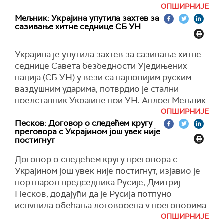
ОПШИРНИЈЕ
Карни је дочекао украјинског председника
Мељник: Украјина упутила захтев за
Володимира Зеленског на самиту Г7, дан
сазивање хитне седнице СБ УН
након што је председник САД Доналд Трамп
напустио самит рекавши да мора да се
Украјина је упутила захтев за сазивање хитне
фокусира на Блиски исток, преноси
Ројтерс.
седнице Савета безбедности Уједињених
(Reuters)
нација (СБ УН) у вези са најновијим руским
ваздушним ударима, потврдио је стални
представник Украјине при УН, Андреј Мељник.
ОПШИРНИЈЕ
"Управо сам потписао писмо председавајућој
Песков: Договор о следећем кругу
Савета безбедности УН амбасадорки Гвајане
преговора с Украјином још увек није
при УН Каролин Родригез-Биркет, са захтевом
постигнут
да се што пре сазове седница Савета
Договор о следећем кругу преговора с
безбедности у вези са ескалацијом руског
Украјином још увек није постигнут, изјавио је
ракетног терора против мирних становника
портпарол председника Русије, Дмитриј
Украјине", рекао је Мељник, преноси
Песков, додајући да је Русија потпуно
Укринформ.
испунила обећања договорена у преговорима
Мељник је напоменуо да је протекле ноћи
са Украјином у Истанбулу.
ОПШИРНИЈЕ