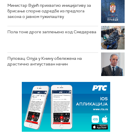
Министар Вујић прихватио иницијативу за
брисање спорне одредбе из предлога
закона o јавном тужилаштву
Пола тоне дроге заплењено код Смедерева
Пуповац: Олуја у Книну обележена на
драстично антиуставан начин