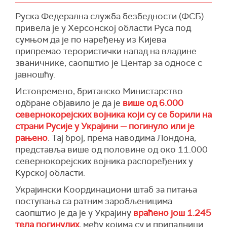
Руска Федерална служба безбедности (ФСБ)
привела је у Херсонској области Руса под
сумњом да је по наређењу из Кијева
припремао терористички напад на владине
званичнике, саопштио је Центар за односе с
јавношћу.
Истовремено, британско Министарство
одбране објавило је да је
више од 6.000
севернокорејских војника који су се борили на
страни Русије у Украјини — погинуло или је
рањено
. Тај број, према наводима Лондона,
представља више од половине од око 11.000
севернокорејских војника распоређених у
Курској области.
Украјински Координациони штаб за питања
поступања са ратним заробљеницима
саопштио је да је у Украјину
враћено још 1.245
тела погинулих
, међу којима су и припадници