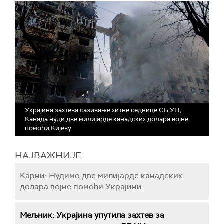
Украјина захтева сазивање хитне седнице СБ УН;
Канада нуди две милијарде канадских долара војне
помоћи Кијеву
НАЈВАЖНИЈЕ
Карни: Нудимо две милијарде канадских
долара војне помоћи Украјини
Мељник: Украјина упутила захтев за