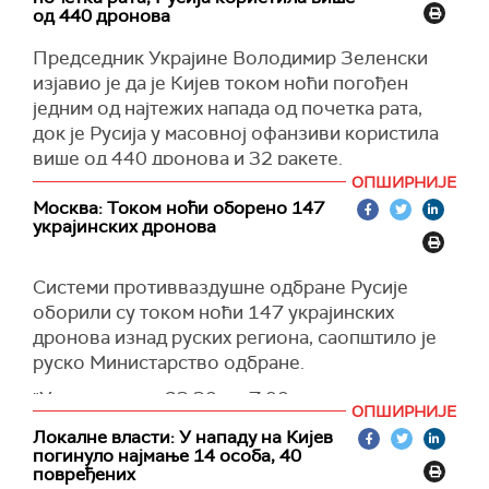
(Танјуг, РИА Новости)
признање вишемилијардерске штете коју су
од 440 дронова
руском нападу на Кијев, саопштио је шеф
нанеле антируске санкције", рекла је она у
Кијевске градске војне администрације.
Председник Украјине Володимир Зеленски
објави на
Телеграму.
изјавио је да је Кијев током ноћи погођен
(Танјуг)
Председник САД Доналд Трамп рекао је на
једним од најтежих напада од почетка рата,
маргинама самита у Канади да не жели да
док је Русија у масовној офанзиви користила
пооштри санкције против Русије, пошто то
више од 440 дронова и 32 ракете.
Сједињене Америчке Државе кошта много
ОПШИРНИЈЕ
Зеленски је на платформи
Икс
навео да су
новца, а да се ради о "милионима и
Москва: Током ноћи оборено 147
нападнуте и области Одеса, Запорожје,
милијардама", преноси РИА Новости.
украјинских дронова
Чернигов, Житомир, Кировоград, Николајев и
(Танјуг)
Кијевска област.
Системи противваздушне одбране Русије
У Кијеву су оштећене зграде у осам округа, а
оборили су током ноћи 147 украјинских
спасилачке екипе трагају за преживелима
дронова изнад руских региона, саопштило је
испод рушевина стамбене зграде.
руско Министарство одбране.
"Још увек није јасно колико је људи
"У периоду од 23.30 до 7.00 по московском
ОПШИРНИЈЕ
заробљено. Руси су уништили читав део
времену, дежурни системи противваздушне
Локалне власти: У нападу на Кијев
зграде", навео је Зеленски.
одбране пресрели су и уништили 147
погинуло најмање 14 особа, 40
украјинских беспилотних летелица авионског
повређених
Према досадашњим подацима, најмање 15