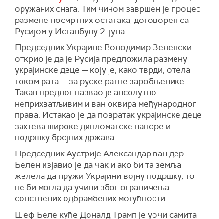
оружаних снага. Тим чином завршен је процес
размене посмртних остатака, договорен са
Русијом у Истанбулу 2. јуна.
Председник Украјине Володимир Зеленски
открио је да је Русија предложила размену
украјинске деце — коју је, како тврди, отела
током рата — за руске ратне заробљенике.
Такав предлог назвао је апсолутно
неприхватљивим и ван оквира међународног
права. Истакао је да повратак украјинске деце
захтева широке дипломатске напоре и
подршку бројних држава.
Председник Аустрије Александар ван дер
Белен изјавио је да чак и ако би та земља
желела да пружи Украјини војну подршку, то
не би могла да учини због ограничења
сопствених одбрамбених могућности.
Шеф Беле куће Доналд Трамп је уочи самита