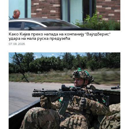
Како Кијев преко напада на компанију "Вајлдберис"
удара на мала руска предузећа
07. 08. 2026.