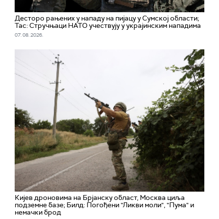
Десторо рањених у нападу на пијацу у Сумској области;
Тас: Стручњаци НАТО учествују у украјинским нападима
07. 08. 2026.
Кијев дроновима на Брјанску област, Москва циља
подземне базе; Билд: Погођени "Ликви моли", "Пума" и
немачки брод