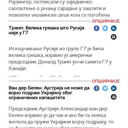
Рајзингер, потписали су заједничко
саопштење о јачању сарадње у заштити и
повратку украјинске деце која су погођена
руском агресијом, саопштило је Министарство
ОПШИРНИЈЕ
спољних послова Украјине.
Трамп: Велика грешка што Русија
није у Г7
Стране су осудиле присилну депортацију деце
и њихово присилно пребацивање у Русију, што
Искључивање Русије из групе Г7 је била
је препознато као грубо кршење
велика грешка, изјавио је амерички
међународног права, наводи се у документу.
председник Доналд Трамп уочи самита Г7 у
"Изражена је спремност да се траже додатне
Канади.
могућности у оквиру Међународне коалиције
"Г7 је некада био Г8. Барак Обама и човек по
за повратак украјинске деце у контексту
ОПШИРНИЈЕ
имену Трудо нису желели Русију. Мислим да је
документовања кршења закона,
Ван дер Белен: Аустрија не може да
то била веома велика грешка", рекао је на
идентификације отете деце и помоћи у
војно подржи Украјину због
састанку са канадским премијером Мајком
ограничених капацитета
њиховом повратку, рехабилитацији и
Карнијем.
реинтеграцији", саопштило је Министарство
Председник Аустрије Александар ван дер
спољних послова Украјине, преноси
Како је Трамп приметио, у оквиру Г7 се много
Белен изјавио је да чак и ако би та земља
Суспилне
.
говори о Москви, али она није за
желела да пружи Украјини војну подршку, то
преговарачким столом. Тема Русије била је