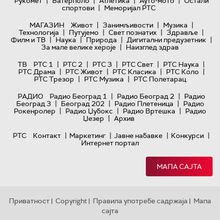
|
|
|
|
Рукомет
Ватерполо
Атлетика
Ауто-мото
Остали
|
спортови
Меморијал РТС
|
|
|
МАГАЗИН
Живот
Занимљивости
Музика
|
|
|
|
Технологијa
Путујемо
Свет познатих
Здравље
|
|
|
|
Филм и ТВ
Наука
Природа
Дигитални предузетник
|
За мале велике хероје
Наизглед здрав
|
|
|
|
|
ТВ
РТС 1
РТС 2
РТС 3
РТС Свет
РТС Наука
|
|
|
|
РТС Драма
РТС Живот
РТС Класика
РТС Коло
|
|
РТС Трезор
РТС Музика
РТС Полетарац
|
|
РАДИО
Радио Београд 1
Радио Београд 2
Радио
|
|
|
Београд 3
Београд 202
Радио Плетеница
Радио
|
|
|
Рокенролер
Радио Џубокс
Радио Вртешка
Радио
|
Џезер
Архив
|
|
|
|
РТС
Контакт
Маркетинг
Јавне набавке
Конкурси
Интернет портал
МАПА САЈТА
Приватност
Copyright
Правила употребе садржаја
Мапа
|
|
|
сајта