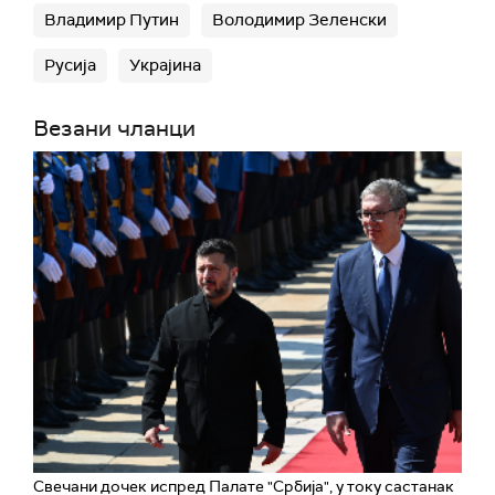
Владимир Путин
Володимир Зеленски
Русија
Украјина
Везани чланци
Свечани дочек испред Палате "Србија", у току састанак