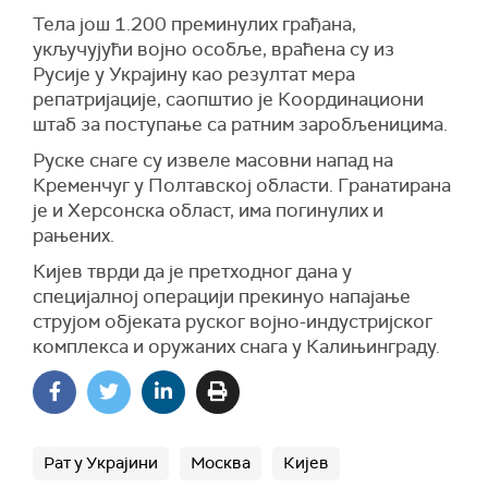
Тела још 1.200 преминулих грађана,
укључујући војно особље, враћена су из
Русије у Украјину као резултат мера
репатријације, саопштио је Координациони
штаб за поступање са ратним заробљеницима.
Руске снаге су извеле масовни напад на
Кременчуг у Полтавској области. Гранатирана
је и Херсонска област, има погинулих и
рањених.
Кијев тврди да је претходног дана у
специјалној операцији прекинуо напајање
струјом објеката руског војно-индустријског
комплекса и оружаних снага у Калињинграду.
Рат у Украјини
Москва
Кијев