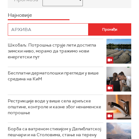
Најновије
Шкобаљ: Потрошња струје лети достигла
зимски ниво, морамо да тражимо нови
енергетски пут
Бесплатни дерматолошки прегледи у више
средина на КиМ
Рестрикције воде у више села ариљске
општине, контроле и казне због ненаменске
потрошње
Борба са ватреном стихијом у Делиблатској
пешчари и на Столовима, стање на терену