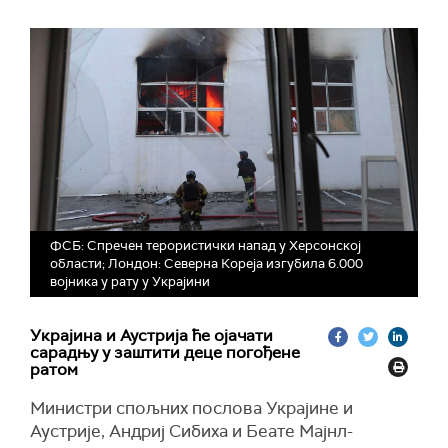
ФСБ: Спречен терористички напад у Херсонској
области; Лондон: Северна Кореја изгубила 6.000
војника у рату у Украјини
Украјина и Аустрија ће ојачати
сарадњу у заштити деце погођене
ратом
Министри спољних послова Украјине и
Аустрије, Андриј Сибиха и Беате Мајнл-