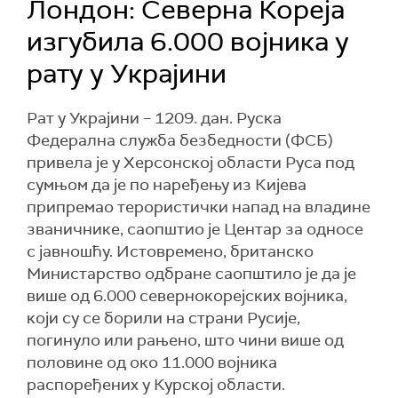
Лондон: Северна Кореја
изгубила 6.000 војника у
рату у Украјини
Рат у Украјини – 1209. дан. Руска
Федерална служба безбедности (ФСБ)
привела је у Херсонској области Руса под
сумњом да је по наређењу из Кијева
припремао терористички напад на владине
званичнике, саопштио је Центар за односе
с јавношћу. Истовремено, британско
Министарство одбране саопштило је да је
више од 6.000 севернокорејских војника,
који су се борили на страни Русије,
погинуло или рањено, што чини више од
половине од око 11.000 војника
распоређених у Курској области.