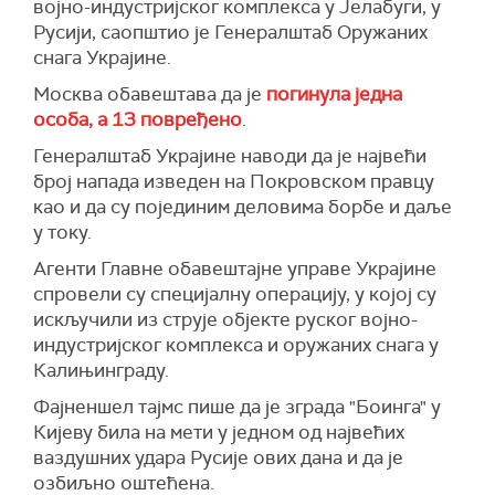
војно-индустријског комплекса у Јелабуги, у
Русији, саопштио је Генералштаб Оружаних
снага Украјине.
Москва обавештава да је
погинула једна
особа, а 13 повређено
.
Генералштаб Украјине наводи да је највећи
број напада изведен на Покровском правцу
као и да су појединим деловима борбе и даље
у току.
Агенти Главне обавештајне управе Украјине
спровели су специјалну операцију, у којој су
искључили из струје објекте руског војно-
индустријског комплекса и оружаних снага у
Калињинграду.
Фајненшел тајмс пише да је зграда "Боинга" у
Кијеву била на мети у једном од највећих
ваздушних удара Русије ових дана и да је
озбиљно оштећена.