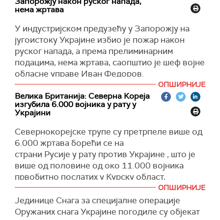
координацијом службеника украјинских
Запорожју након руског напада,
један дрон изнад Вороњешке, пренела је
нема жртава
специјалних служби, из скривеног складишта
агенција
Риа новости.
извадио експлозивну направу домаће израде
У индустријском предузећу у Запорожју на
да би дигао у ваздух аутомобил службеника
Украјинске снаге готово свакодневно
југоистоку Украјине избио је пожар након
регионалне администрације Херсона.
нападају дроновима пограничне и централне
руског напада, а према прелиминарним
делове Русије.
подацима, нема жртава, саопштио је шеф војне
"Приликом покушаја реализације криминалног
обласне управе Иван Федоров.
плана, починилац је приведен, а пронађени су
(Танјуг, Риа новости)
и заплењени: експлозивна материја стране
ОПШИРНИЈЕ
Федоров је у објави на Телеграму рекао да
Велика Британија: Северна Кореја
производње марке "С-4" тежине 1.250 грама,
службе за ванредне ситуације раде на лицу
изгубила 6.000 војника у рату у
електрични детонатор и управљачка
места.
Украјини
контролна јединица", саопштила је ФСБ.
У Запорожју су се чуле експлозије током
Севернокорејске трупе су претрпеле више од
Притворени је признао намеру да изврши
ваздушне опасности која је проглашена због
6.000 жртава борећи се на
терористички напад.
руских дронова, пренео је
Укринформ.
страни Русије у рату против Украјине , што је
Тренутно се идентификују особе које су
више од половине од око 11.000 војника
(Укринформ)
помагале притвореном у обављању
првобитно послатих у Курску област,
незаконитих активности.
саопштило је британско Министарство
ОПШИРНИЈЕ
одбране у објави на друштвеној мрежи
Икс.
Јединице Снага за специјалне операције
(Танјуг, Тас)
Оружаних снага Украјине погодиле су објекат
(Reuters)