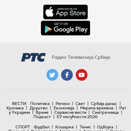
Радио Телевизија Србије
|
|
|
|
ВЕСТИ
Политика
Регион
Свет
Србија данас
|
|
|
|
Хроника
Друштво
Економија
Мерила времена
Рат
|
|
|
|
у Украјини
Време
Сервисне вести
Сматрачница
|
Подкаст
ЕУ могућности 2026
|
|
|
|
СПОРТ
Фудбал
Кошарка
Тенис
Одбојка