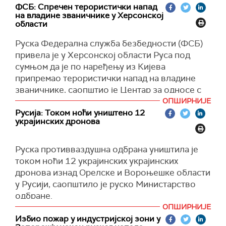
Украјине и Аустрије, Володимира Зеленског и
поступања са ратним заробљеницима, преноси
ФСБ: Спречен терористички напад
на владине званичнике у Херсонској
Александра ван дер Белена, потписано
Укринформ
.
области
Заједничко саопштење о заштити и повратку
(Укринформ)
украјинске деце из Русије.
Руска Федерална служба безбедности (ФСБ)
привела је у Херсонској области Руса под
(
Укринформ
)
сумњом да је по наређењу из Кијева
припремао терористички напад на владине
званичнике, саопштио је Центар за односе с
јавношћу ФСБ.
ОПШИРНИЈЕ
Русија: Током ноћи уништено 12
"Федерална служба безбедности у Херсонској
украјинских дронова
области спречила је незакониту активност
руског држављанина, рођеног 1974. године,
Руска противваздушна одбрана уништила је
кога су регрутовале украјинске специјалне
током ноћи 12 украјинских украјинских
службе да изврши терористички акт против
дронова изнад Орелске и Вороњешке области
представника регионалних власти", навео је
у Русији, саопштило је руско Министарство
Центар за односе са јавношћу, преноси
Тас.
одбране.
Према подацима ФСБ-а, осумњичени је,
ОПШИРНИЈЕ
У саопштењу се прецизира да је 11 дронова
поступајући по инструкцијама и под
Избио пожар у индустријској зони у
оборено изнад територије Орелске области и