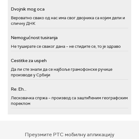
Dvojnik mog oca
Вероватно свако од нас има свог двојника са којим дели и
сличну ДНК
Nemogućnost tusiranja
Не туширате се сваког дана – не стидите се, то је здраво
Cestitke za uspeh
Да ли сте знали да се најбоље грамофонске ручице
производе у Србији
Re: Eh...
Лесковачка спржа – производ са заштићеним географским
пореклом
Преузмите РТС мобилну апликацију