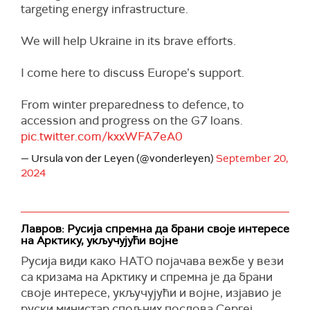
targeting energy infrastructure.
We will help Ukraine in its brave efforts.
I come here to discuss Europe’s support.
From winter preparedness to defence, to
accession and progress on the G7 loans.
pic.twitter.com/kxxWFA7eA0
— Ursula von der Leyen (@vonderleyen)
September 20,
2024
Лавров: Русија спремна да брани своје интересе
на Арктику, укључујући војне
Русија види како НАТО појачава вежбе у вези
са кризама на Арктику и спремна је да брани
своје интересе, укључујући и војне, изјавио је
руски министар спољних послова Сергеј