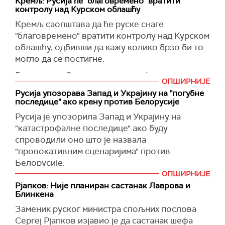
Кремљ: Русија ће "благовремено" вратити
контролу над Курском облашћу
Кремљ саопштава да ће руске снаге
"благовремено" вратити контролу над Курском
облашћу, одбивши да кажу колико брзо би то
могло да се постигне.
Руска група Север поразила је формације осам
ОПШИРНИЈЕ
украјинских бригада у пограничним областима
Русија упозорава Запад и Украјину на "погубне
Курске области, саопштило је Министарство
последице" ако крену против Белорусије
одбране Русије.
Русија је упозорила Запад и Украјину на
Москва тврди да је осујетила покушаје напада,
"катастрофалне последице" ако буду
при чему су украјинске снаге изгубиле до 30
спроводили оно што је назвала
људи.
"провокативним сценаријима" против
Белорусије.
"Јединице групе снага Север наставиле су са
ОПШИРНИЈЕ
извођењем офанзивних дејстава", наводи се у
Портпаролка Министарства спољних послова
Рјапков: Није планиран састанак Лаврова и
саопштењу Министарства.
Марија Захарова рекла је новинарима да је
Блинкена
Москва забринута због онога што је назвала
(
Reuters/Танјуг
)
Заменик руског министра спољних послова
"све провокативнијом" активношћу НАТО-а на
Сергеј Рјапков изјавио је да састанак шефа