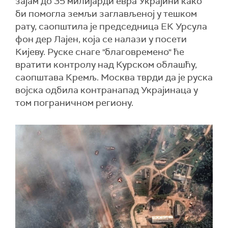
зајам до 35 милијарди евра Украјини како
би помогла земљи заглављеној у тешком
рату, саопштила је председница ЕК Урсулa
фон дер Лајен, која се налази у посети
Кијеву. Руске снаге "благовремено" ће
вратити контролу над Курском облашћу,
саопштава Кремљ. Москва тврди да је руска
војска одбила контранапад Украјинаца у
том пограничном региону.