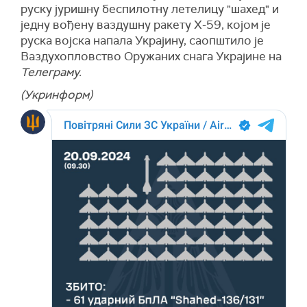
руску јуришну беспилотну летелицу "шахед" и
једну вођену ваздушну ракету X-59, којом је
руска војска напала Украјину, саопштило је
Ваздухопловство Оружаних снага Украјине на
Телеграму.
(Укринформ)