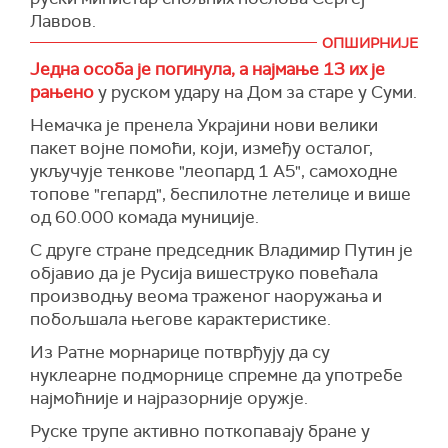
Лавров.
ОПШИРНИЈЕ
"Видимо како НАТО појачава своје вежбе у
Једна особа је погинула, а најмање 13 их је
вези са могућим кризама на Арктику, наша
рањено
у руском удару на Дом за старе у Суми.
земља је потпуно спремна да брани своје
интересе у војном, политичком и
Немачка је пренела Украјини нови велики
војнотехничком смислу", упозорио је руски
пакет војне помоћи, који, између осталог,
министар спољних послова у интервјуу у
укључује тенкове "леопард 1 А5", самоходне
оквиру документарног филма "Совјетски
топове "гепард", беспилотне летелице и више
пробој", а преноси
РИА Новости
.
од 60.000 комада муниције.
Агенција подсећа да је Министарство одбране
С друге стране председник Владимир Путин је
САД у јулу објавило ажурирану верзију
објавио да је Русија вишеструко повећала
Арктичке стратегије Пентагона, према којој
производњу веома траженог наоружања и
намерава да самостално и са савезницима
побољшала његове карактеристике.
изведе војне вежбе на Арктику како би
Из Ратне морнарице потврђују да су
демонстрирало своју борбену способност и
нуклеарне подморнице спремне да употребе
интероперабилност.
најмоћније и најразорније оружје.
Поред тога, према документу, САД намеравају
Руске трупе активно поткопавају бране у
да сарађују са партнерима и савезницима на