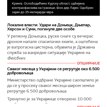
Кремљ: Ослободићемо Курску област, одбијена
контраoфанзива на граници; Фон дер Лајен: Одобрен
зајам до 35 милијарди евра
Локалне власти: Удари на Доњецк, Дњепар,
Херсон и Суми, погинуле две особе
У региону Доњецка, руске снаге су вечерас
дроном напале спасилачке екипе, а оштећена
је ватрогасна цистерна, објавила је Државна
служба за ванредне ситуације Украјине на
Фејсбуку
.
ОПШИРНИЈЕ
Kако је наводи у саопштењу, у нападу нема
Сваког месеца у Украјини се регрутује око 6.500
повређених, али је оштећено ватрогасно
добровољаца
возило.
Министарство одбране Украјине саопштило је
Kако преноси
Укринформ
, руска војска је у
да се у просеку сваког месеца широм земље
протекла 24 сата извршила 2.816 гранатирања
регрутује 6.500 добровољаца.
Доњецке области, а оштећено је 58 цивилних
Тренутно је за Украјинце отворено 10.000
објеката.
слободних места у Оружаним снагама, наводи