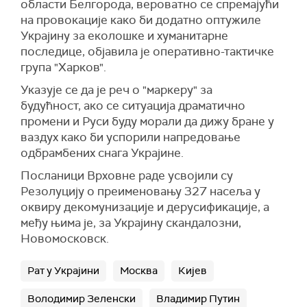
области Белгорода, вероватно се спремајући
Арктику, као и индустријским компанијама и
на провокације како би додатно оптужиле
локалним племенима на Аљасци како би
Украјину за еколошке и хуманитарне
ојачале одвраћање у региону. Из стратегије
последице, објавила је оперативно-тактичке
произилази и да САД и њени савезници
група "Харков".
намеравају да до 2030. године предају у рад
Указује се да је реч о "маркеру" за
више од 250 савремених вишенаменских
будућност, ако се ситуација драматично
борбених авиона способних да изводе
промени и Руси буду морали да дижу бране у
операције на Арктику.
ваздух како би успорили напредовање
Помоћник руског председника, председник
одбрамбених снага Украјине.
Поморског колегијума Николај Патрушев
Посланици Врховне раде усвојили су
изјавио је почетком септембра да Вашингтон и
Резолуцију о преименовању 327 насеља у
његови савезници провоцирају дуж руских
оквиру декомунизације и дерусификације, а
граница и изазивају Москву.
међу њима је, за Украјину скандалозни,
Према његовим речима, Вашингтон је заузео
Новомосковск.
курс за милитаризацију Арктика и ометање
руских економских активности на северним
Рат у Украјини
Москва
Кијев
географским ширинама.
Володимир Зеленски
Владимир Путин