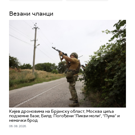
Везани чланци
Кијев дроновима на Брјанску област, Москва циља
подземне базе; Билд: Погођени "Ликви моли", "Пума" и
немачки брод
06. 08. 2026.