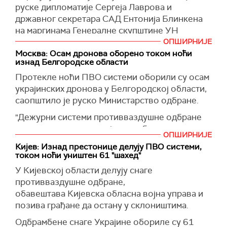
граници са Белорусијом, рекавши да не
руске дипломатије Сергеја Лаврова и
искључује да би могло доћи до покушаја
државног секретара САД Ентонија Блинкена
ескалације у региону.
на маргинама Генералне скупштине УН
Русија је распоредила тактичко нуклеарно
следеће недеље у Њујорку није планиран.
ОПШИРНИЈЕ
оружје у Белорусији, додала је Захарова.
Москва: Осам дронова оборено током ноћи
"Наравно да не, о чему с њим да разговара",
изнад Белгородске области
(
Reuters
)
рекао је Рјапков за
РИА Новости.
Протекле ноћи ПВО системи оборили су осам
Рјапков је додао да САД треба да узму у обзир
украјинских дронова у Белгородској области,
упозорења Москве о ризицима даље
саопштило је руско Министарство одбране.
ескалације када је реч о сукобу у Украјини.
"Дежурни системи противваздушне одбране
(
Танјуг
)
уништили су осам украјинских беспилотних
ОПШИРНИЈЕ
летелица изнад територије Белгородске
Кијев: Изнад престонице делују ПВО системи,
области", саопштило је Министарство
током ноћи уништен 61 "шахед"
одбране.
У Кијевској области делују снаге
Раније је шеф региона Вјачеслав Глатков
противваздушне одбране,
известио да су у селу Терезовка две приватне
обавештава
Кијевска обласна војна управа и
куће изгореле од последица пада гранате.
позива грађане да остану у склоништима.
(
Интерфакс
)
Одбрамбене снаге Украјине обориле су 61