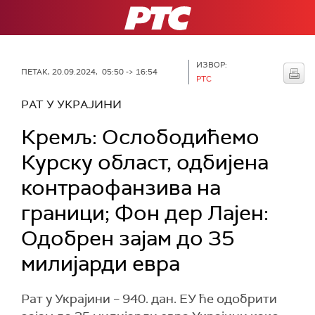
РТС
ИЗВОР:
ПЕТАК, 20.09.2024, 05:50 -> 16:54
РТС
РАТ У УКРАЈИНИ
Кремљ: Ослободићемо
Курску област, одбијена
контраoфанзива на
граници; Фон дер Лајен:
Одобрен зајам до 35
милијарди евра
Рат у Украјини – 940. дан. ЕУ ће одобрити