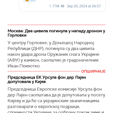
Москва: Два цивила погинула у нападу дроном у
Горловки
У центру Горловке, у Доњецкој Народној
Републици (ДНР), погинула су два цивила
након удара дрона Оружаних снага Украјине
(АФУ) у камион, саопштио је градоначелник
Иван Прихотко.
ОПШИРНИЈЕ
"Вечна успомена невино убијенима", написао
Председница ЕК Урсула фон дер Лајен
је Прихотко на
Телеграму
.
допутовала у Кијев
(
Известиа
)
Председница Европске комисије Урсула фон
дер Лајен саопштава да је допутовала у посету
Кијеву и да ће са украјинским званичницима
разговарати о европској подршци,
спремности Украјине за одбрану током зиме и