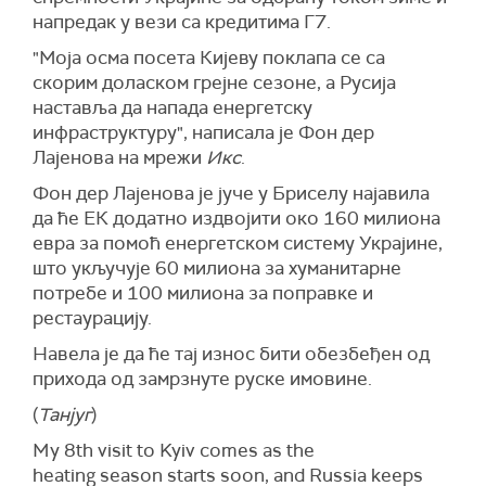
напредак у вези са кредитима Г7.
"Моја осма посета Кијеву поклапа се са
скорим доласком грејне сезоне, а Русија
наставља да напада енергетску
инфраструктуру", написала је Фон дер
Лајенова на мрежи
Икс
.
Фон дер Лајенова је јуче у Бриселу најавила
да ће ЕК додатно издвојити око 160 милиона
евра за помоћ енергетском систему Украјине,
што укључује 60 милиона за хуманитарне
потребе и 100 милиона за поправке и
рестаурацију.
Навела је да ће тај износ бити обезбеђен од
прихода од замрзнуте руске имовине.
(
Танјуг
)
My 8th visit to Kyiv comes as the
heating season starts soon, and Russia keeps