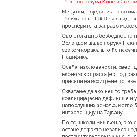
због споразума Кине и Солом
Међутим, поједини аналитичар
зближавање НАТО-а са идеол
просперитета заправо може с
Ово стога што безбедносно 
Зеландом шаље поруку Пекингу
сваком кораку, што ће несум
Пацифику.
Осећај изолованости, свест 
економског раста јер под раз
присили на исхитрене потезе
Схватање да ако нешто треба 
коалиција јасно дефинише и 
непослушних земаља, могло би
интервенцију на Тајвану.
По тој школи мишљења, ако с
остане дефакто независан од
постану територија Кине, онд