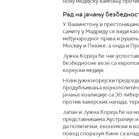
нову медијску кампању проти
Рад на јачању безбеднос
У Вашингтону и престоницама
самиту у Мадриду се види ка
међународног права и рушења 
Москву и Пекинг, а онда и Пјо
Јужна Кореја ће чак успостав
безбедносне везе са европск
корејски медији.
Нови јужнокорејски председни
продубљивања војнополитичко
јачање коалиције са 30 либе
против хакерских напада, те
Јапан и Јужна Кореја ће на м
представницима Аустралије и
да политички, економски и во
повод споразум Кине са влад