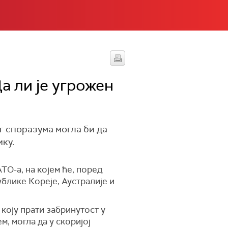
 ли је угрожен
 споразума могла би да
ку.
ТО-а, на којем ће, поред
блике Кореје, Аустралије и
коју прати забринутост у
, могла да у скоријој