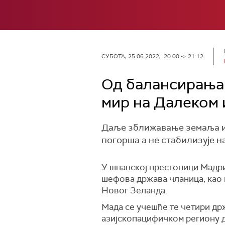
СУБОТА, 25.06.2022, 20:00 -> 21:12
Од балансирања 
мир на Далеком 
Даље зближавање земаља ис
погорша а не стабилизује н
У шпанској престоници Мадрид
шефова држава чланица, као 
Новог Зеланда.
Мада се учешће те четири држ
азијскопацифичком региону да