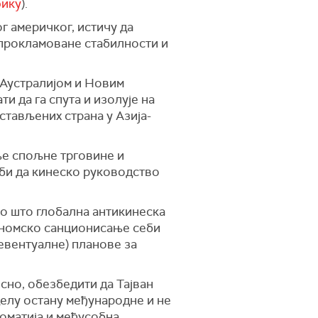
фику
).
г америчког, истичу да
прокламоване стабилности и
 Аустралијом и Новим
и да га спута и изолује на
тављених страна у Азија-
ње спољне трговине и
 би да кинеско руководство
го што глобална антикинеска
кономско санционисање себи
евентуалне) планове за
сно, обезбедити да Тајван
делу остану међународне и не
ломатија и међусобна