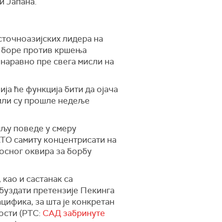
и Јапана.
сточноазијских лидера на
е боре против кршења
 наравно пре свега мисли на
ја ће функција бити да ојача
вили су прошле недеље
мљу поведе у смеру
АТО самиту концентрисати на
осног оквира за борбу
 као и састанак са
обуздати претензије Пекинга
цифика, за шта је конкретан
ости (РТС:
САД забринуте