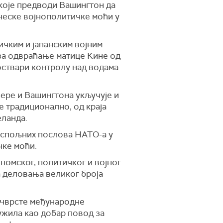
 које предводи Вашингтон да
еске војнополитичке моћи у
ичким и јапанским војним
 за одвраћање матице Кине од
 оствари контролу над водама
ере и Вашингтона укључује и
е традиционално, од краја
еланда.
а спољних послова НАТО-а у
чке моћи.
ономског, политичког и војног
а деловања великог броја
 чврсте међународне
лужила као добар повод за