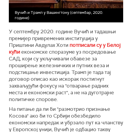
Вучић и Трамп у Вашингтону (септембар, 2020.
године)
У септембру 2020. године Вучић и тадашњи
премијер привремених институција у
Приштини Авдулах Хоти
потписали су у Белој
кући
економске споразуме уз посредовање
САД, који су укључивали обавезе за
проширење железничких и путних веза и
подстицање инвестиција. Трамп је тада тај
договор описао као искорак постигнут
захваљујући фокусу на "отварање радних
места и економски раст", а не на дуготрајне
политичке спорове.
На питање да ли би "размотрио признање
Косова" ако би то Србији обезбедило
економски напредак и убрзало пут ка чланству
у Европској унији, Вучић је одбацио такву