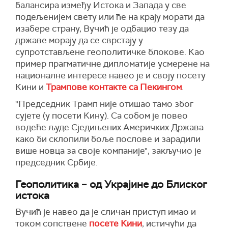
балансира између Истока и Запада у све
подељенијем свету или ће на крају морати да
изабере страну, Вучић је одбацио тезу да
државе морају да се сврстају у
супротстављене геополитичке блокове. Као
пример прагматичне дипломатије усмерене на
националне интересе навео је и своју посету
Кини и
Трампове контакте са Пекингом
.
"Председник Трамп није отишао тамо због
сујете (у посети Кину). Са собом је повео
водеће људе Сједињених Америчких Држава
како би склопили боље послове и зарадили
више новца за своје компаније", закључио је
председник Србије.
Геополитика – од Украјине до Блиског
истока
Вучић је навео да је сличан приступ имао и
током сопствене
посете Кини
, истичући да