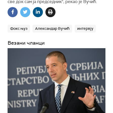
све док сам ја председник", рекао је Вучић.
Фокс њуз
Александар Вучић
интервју
Везани чланци