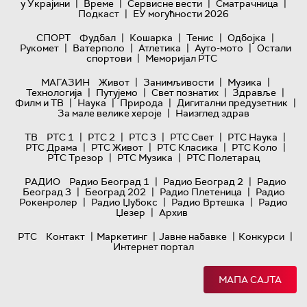
|
|
|
|
у Украјини
Време
Сервисне вести
Сматрачница
|
Подкаст
ЕУ могућности 2026
|
|
|
|
СПОРТ
Фудбал
Кошарка
Тенис
Одбојка
|
|
|
|
Рукомет
Ватерполо
Атлетика
Ауто-мото
Остали
|
спортови
Меморијал РТС
|
|
|
МАГАЗИН
Живот
Занимљивости
Музика
|
|
|
|
Технологијa
Путујемо
Свет познатих
Здравље
|
|
|
|
Филм и ТВ
Наука
Природа
Дигитални предузетник
|
За мале велике хероје
Наизглед здрав
|
|
|
|
|
ТВ
РТС 1
РТС 2
РТС 3
РТС Свет
РТС Наука
|
|
|
|
РТС Драма
РТС Живот
РТС Класика
РТС Коло
|
|
РТС Трезор
РТС Музика
РТС Полетарац
|
|
РАДИО
Радио Београд 1
Радио Београд 2
Радио
|
|
|
Београд 3
Београд 202
Радио Плетеница
Радио
|
|
|
Рокенролер
Радио Џубокс
Радио Вртешка
Радио
|
Џезер
Архив
|
|
|
|
РТС
Контакт
Маркетинг
Јавне набавке
Конкурси
Интернет портал
МАПА САЈТА