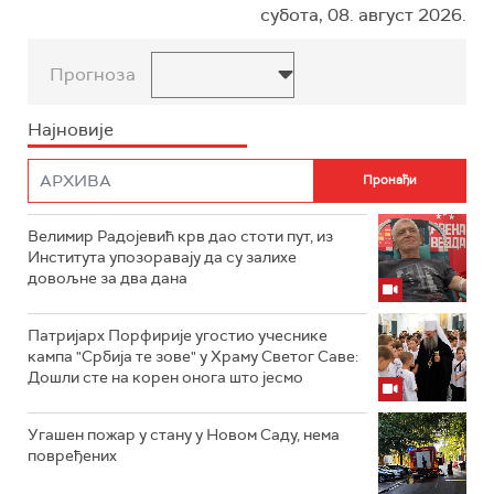
субота, 08. август 2026.
Прогноза
Најновије
Велимир Радојевић крв дао стоти пут, из
Института упозоравају да су залихе
довољне за два дана
Патријарх Порфирије угостио учеснике
кампа "Србија те зове" у Храму Светог Саве:
Дошли сте на корен онога што јесмо
Угашен пожар у стану у Новом Саду, нема
повређених