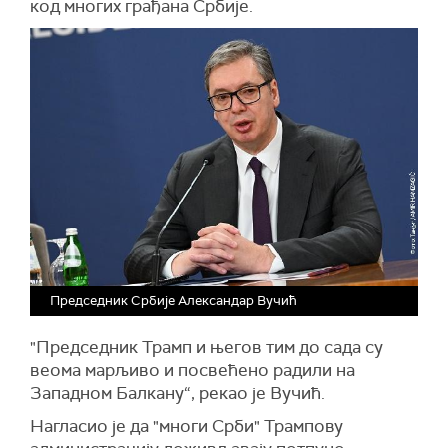
код многих грађана Србије.
Председник Србије Александар Вучић
"Председник Трамп и његов тим до сада су
веома марљиво и посвећено радили на
Западном Балкану“, рекао је Вучић.
Нагласио је да "многи Срби" Трампову