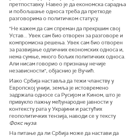
претпоставку. Навео је да економска сарадња
и побољшање односа треба да претходе
разговорима о политичком статусу.
"Не кажем да сам спреман да прекршим свој
Устав... Увек сам био отворен за разговоре и
компромисна решења. Увек сам био отворен
за развијање одличних економских односа и,
нема сумње, много бољих политичких односа.
Али нисам говорио о признању нечије
независности", објаснио је Вучић.
Иако Србија наставља да тежи чланству у
Европској унији, земља је истовремено
задржала односе са Русијом и Кином, што је
привукло пажњу међународне јавности у
контексту рата у Украјини и растућих
геополитичких тензија, наводи се у тексту
Фокс њуза
.
На питање да ли Србија може да настави да