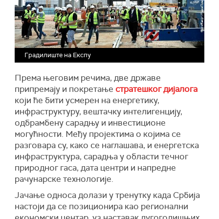
Градилиште на Експу
Према његовим речима, две државе
припремају и покретање
стратешког дијалога
који ће бити усмерен на енергетику,
инфраструктуру, вештачку интелигенцију,
одбрамбену сарадњу и инвестиционе
могућности. Међу пројектима о којима се
разговара су, како се наглашава, и енергетска
инфраструктура, сарадња у области течног
природног гаса, дата центри и напредне
рачунарске технологије.
Јачање односа долази у тренутку када Србија
настоји да се позиционира као регионални
економски центар, уз наставак дугогодишњих