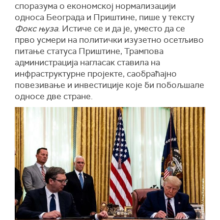
споразума о економској нормализацији
односа Београда и Приштине, пише у тексту
Фокс њуза
. Истиче се и да је, уместо да се
прво усмери на политички изузетно осетљиво
питање статуса Приштине, Трампова
администрација нагласак ставила на
инфраструктурне пројекте, саобраћајно
повезивање и инвестиције које би побољшале
односе две стране.