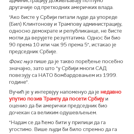
администрацију доживљавају потпуно
другачије од претходних америчких влада.
"Ако бисте у Србији питали људе да упореде
(Бил) Клинтонову и Трампову администрацију,
односно демократе и републиканце, не бисте
могли да верујете резултатима. Однос би био
90 према 10 или чак 95 према 5", истакао је
председник Србије.
Фокс њуз
пише да је такво поређење посебно
значајно, зато што "у Србији многи САД
повезују са НАТО бомбардовањем из 1999.
године".
Вучић је у интервјуу напоменуо да је
недавно
упутио позив Трампу да посети Србију
и
оценио да би амерички председник био
дочекан са великим одушевљењем.
"Надам се да ћемо бити у прилици да га
угостимо. Више људи би било спремно да га