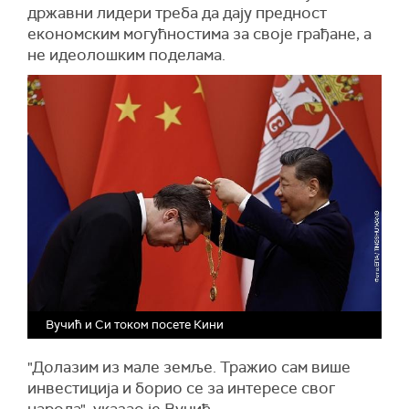
државни лидери треба да дају предност
економским могућностима за своје грађане, а
не идеолошким поделама.
Вучић и Си током посете Кини
"Долазим из мале земље. Тражио сам више
инвестиција и борио се за интересе свог
народа", указао је Вучић.