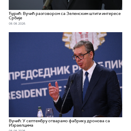
Ђурић: Вучић разговором са Зеленским штити интересе
Србије
08. 08. 2026.
Вучић: У септембру отварамо фабрику дронова са
Израелцима
08. 08. 2026.