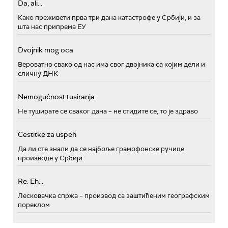
Da, ali...
Како преживети прва три дана катастрофе у Србији, и за
шта нас припрема ЕУ
Dvojnik mog oca
Вероватно свако од нас има свог двојника са којим дели и
сличну ДНК
Nemogućnost tusiranja
Не туширате се сваког дана – не стидите се, то је здраво
Cestitke za uspeh
Да ли сте знали да се најбоље грамофонске ручице
производе у Србији
Re: Eh...
Лесковачка спржа – производ са заштићеним географским
пореклом