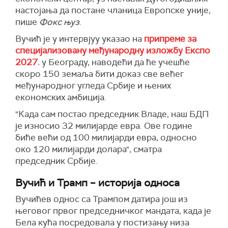
настојања да постане чланица Европске уније,
пише
Фокс њуз
.
Вучић је у интервјуу указао на
припреме за
специјализовану међународну изложбу Експо
2027.
у Београду, наводећи да ће учешће
скоро 150 земаља бити доказ све већег
међународног угледа Србије и њених
економских амбиција.
"Када сам постао председник Владе, наш БДП
је износио 32 милијарде евра. Ове године
биће већи од 100 милијарди евра, односно
око 120 милијарди долара", сматра
председник Србије.
Вучић и Трамп – историја односа
Вучићев однос са Трампом датира још из
његовог првог председничког мандата, када је
Бела кућа посредовала у постизању низа