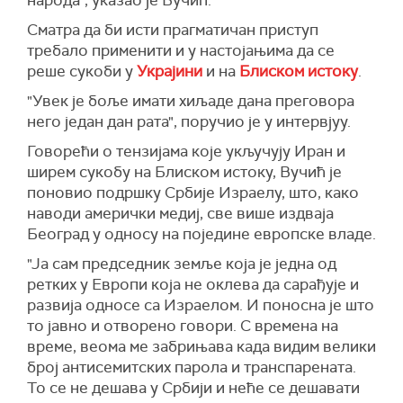
Сматра да би исти прагматичан приступ
требало применити и у настојањима да се
реше сукоби у
Украјини
и на
Блиском истоку
.
"Увек је боље имати хиљаде дана преговора
него један дан рата", поручио је у интервјуу.
Говорећи о тензијама које укључују Иран и
ширем сукобу на Блиском истоку, Вучић је
поновио подршку Србије Израелу, што, како
наводи амерички медиј, све више издваја
Београд у односу на поједине европске владе.
"Ја сам председник земље која је једна од
ретких у Европи која не оклева да сарађује и
развија односе са Израелом. И поносна је што
то јавно и отворено говори. С времена на
време, веома ме забрињава када видим велики
број антисемитских парола и транспарената.
То се не дешава у Србији и неће се дешавати