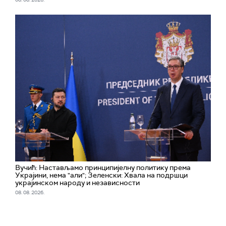
Вучић: Настављамо принципијелну политику према
Украјини, нема "али"; Зеленски: Хвала на подршци
украјинском народу и независности
08. 08. 2026.