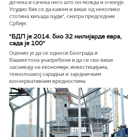
дочека и сачека него што он можда и очекује.
Усудио бих се да кажем и више од неколико
стотина хиљада људи", сматра председник
Србије.
"БДП је 2014. био 32 милијарде евра,
сада је 100"
Оценио је да се односи Београда и
Вашингтона унапређени и да се све више
заснивају на економији, инвестицијама,
технолошкој сарадњи и заједничким
конзервативним вредностима.