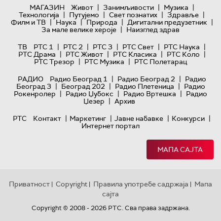
|
|
|
МАГАЗИН
Живот
Занимљивости
Музика
|
|
|
|
Технологијa
Путујемо
Свет познатих
Здравље
|
|
|
|
Филм и ТВ
Наука
Природа
Дигитални предузетник
|
За мале велике хероје
Наизглед здрав
|
|
|
|
|
ТВ
РТС 1
РТС 2
РТС 3
РТС Свет
РТС Наука
|
|
|
|
РТС Драма
РТС Живот
РТС Класика
РТС Коло
|
|
РТС Трезор
РТС Музика
РТС Полетарац
|
|
РАДИО
Радио Београд 1
Радио Београд 2
Радио
|
|
|
Београд 3
Београд 202
Радио Плетеница
Радио
|
|
|
Рокенролер
Радио Џубокс
Радио Вртешка
Радио
|
Џезер
Архив
|
|
|
|
РТС
Контакт
Маркетинг
Јавне набавке
Конкурси
Интернет портал
МАПА САЈТА
Приватност
Copyright
Правила употребе садржаја
Мапа
|
|
|
сајта
Copyright © 2008 - 2026 РТС. Сва права задржана.