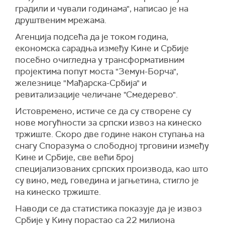
градили и чували годинама", написао је на
друштвеним мрежама.
Агенција подсећа да је током година,
економска сарадња између Кине и Србије
посебно очигледна у трансформативним
пројектима попут моста "Земун-Борча",
железнице "Мађарска-Србија" и
ревитализације челичане "Смедерево".
Истовремено, истиче се да су створене су
нове могућности за српски извоз на кинеско
тржиште. Скоро две године након ступања на
снагу Споразума о слободној трговини између
Кине и Србије, све већи број
специјализованих српских производа, као што
су вино, мед, говедина и јагњетина, стигло је
на кинеско тржиште.
Наводи се да статистика показује да је извоз
Србије у Кину порастао са 22 милиона