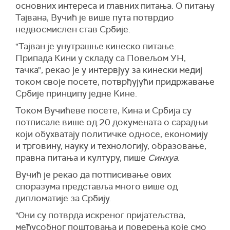
основних интереса и главних питања. О питању
Тајвана, Вучић је више пута потврдио
недвосмислен став Србије.
"Тајван је унутрашње кинеско питање.
Припада Кини у складу са Повељом УН,
тачка", рекао је у интервјуу за кинески медиј
током своје посете, потврђујући придржавање
Србије принципу једне Кине.
Током Вучићеве посете, Кина и Србија су
потписале више од 20 докумената о сарадњи
који обухватају политичке односе, економију
и трговину, науку и технологију, образовање,
правна питања и културу, пише
Синхуа
.
Вучић је рекао да потписивање ових
споразума представља много више од
дипломатије за Србију.
"Они су потврда искреног пријатељства,
међусобног поштовања и поверења које смо