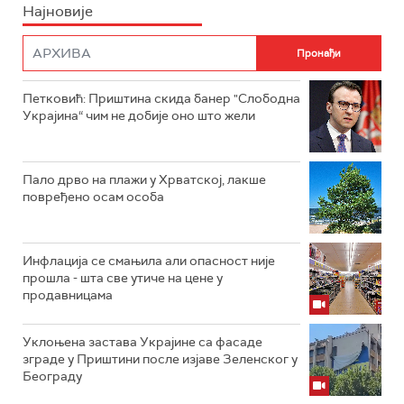
Најновије
Петковић: Приштина скида банер "Слободна
Украјина“ чим не добије оно што жели
Пало дрво на плажи у Хрватској, лакше
повређено осам особа
Инфлација се смањила али опасност није
прошла - шта све утиче на цене у
продавницама
Уклоњена застава Украјине са фасаде
зграде у Приштини после изјаве Зеленског у
Београду