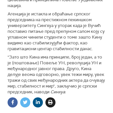
нација.
Агенција је истакла и обраћање српског
председника на престижном пекиншком
универзитету Сингхуа у уторак када је Вучић
поставио питање пред препуном салом коју су
углавном чинили студенти о томе зашто Кину
видимо као стабилизујући фактор, као
гравитациони центар стабилности данас.
"Зато што Кина има принципе, број један, а то
је (поштовање) Повеље УН, револуција УН и
међународног јавног права. Друго, Кина
делује веома одговорно, увек тежи миру, увек
тражи од свих међународних актера да очувају
мир, стабилност и мир", закључио је српски
председник, наводи
Синхуа
.