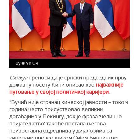
Вучић и Си
Синхуа
преноси да је српски председник прву
државну посету Кини описао као
најважније
путовање у својој политичкој каријери
.
"Вучић није странац кинеској јавности – током
година често присуствовао великим
догађајима у Пекингу, док је фраза 'челично
пријатељство' такође постала његова
неизоставна одредница у дијалозима са
кинеским председником Сијем Ђинпингом,