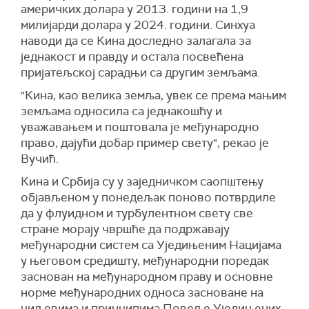
америчких долара у 2013. години на 1,9
милијарди долара у 2024. години. Синхуа
наводи да се Кина доследно залагала за
једнакост и правду и остала посвећена
пријатељској сарадњи са другим земљама.
"Кина, као велика земља, увек се према мањим
земљама односила са једнакошћу и
уважавањем и поштовала је међународно
право, дајући добар пример свету", рекао је
Вучић.
Кина и Србија су у заједничком саопштењу
објављеном у понедељак поново потврдиле
да у флуидном и турбулентном свету све
стране морају чвршће да подржавају
међународни систем са Уједињеним Нацијама
у његовом средишту, међународни поредак
заснован на међународном праву и основне
норме међународних односа засноване на
циљевима и принципима Повеље Уједињених