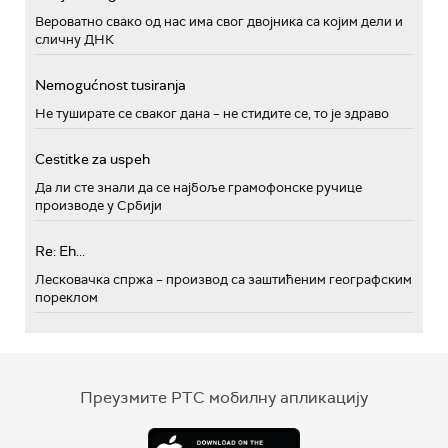
Вероватно свако од нас има свог двојника са којим дели и
сличну ДНК
Nemogućnost tusiranja
Не туширате се сваког дана – не стидите се, то је здраво
Cestitke za uspeh
Да ли сте знали да се најбоље грамофонске ручице
производе у Србији
Re: Eh...
Лесковачка спржа – производ са заштићеним географским
пореклом
Преузмите РТС мобилну апликацију