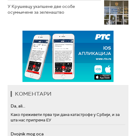
У Крушевцу ухапшене две особе
осумњичене за зеленаштво
КОМЕНТАРИ
Da, ali...
Како преживети прва три дана катастрофе у Србији, и за
шта нас припрема ЕУ
Dvojnik mog oca