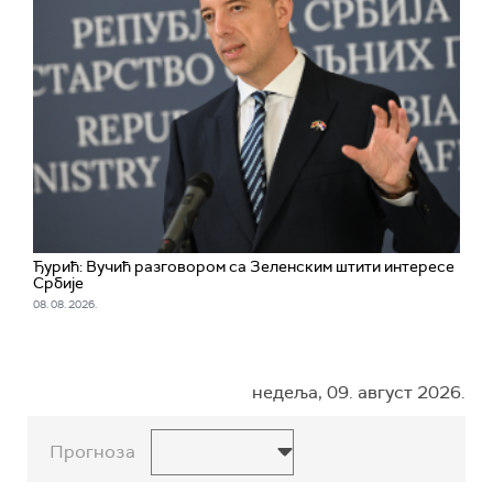
Ђурић: Вучић разговором са Зеленским штити интересе
Србије
08. 08. 2026.
недеља, 09. август 2026.
Прогноза