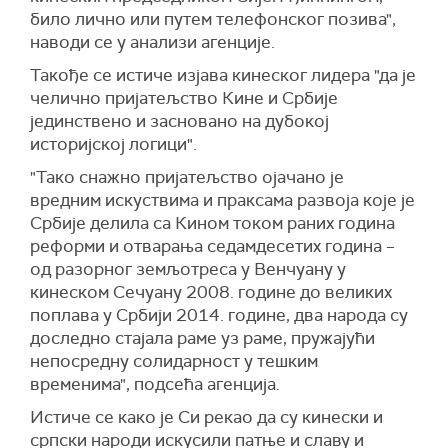
било лично или путем телефонског позива",
наводи се у анализи агенције.
Такође се истиче изјава кинеског лидера "да је
челично пријатељство Кине и Србије
јединствено и засновано на дубокој
историјској логици".
"Тако снажно пријатељство ојачано је
вредним искуствима и праксама развоја које је
Србије делила са Кином током раних година
реформи и отварања седамдесетих година –
од разорног земљотреса у Венчуану у
кинеском Сечуану 2008. године до великих
поплава у Србији 2014. године, два народа су
доследно стајала раме уз раме, пружајући
непосредну солидарност у тешким
временима", подсећа агенција.
Истиче се како је Си рекао да су кинески и
српски народи искусили патње и славу и