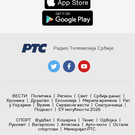
Радио Телевизија Србије
|
|
|
|
ВЕСТИ
Политика
Регион
Свет
Србија данас
|
|
|
|
Хроника
Друштво
Економија
Мерила времена
Рат
|
|
|
|
у Украјини
Време
Сервисне вести
Сматрачница
|
Подкаст
ЕУ могућности 2026
|
|
|
|
СПОРТ
Фудбал
Кошарка
Тенис
Одбојка
|
|
|
|
Рукомет
Ватерполо
Атлетика
Ауто-мото
Остали
|
спортови
Меморијал РТС