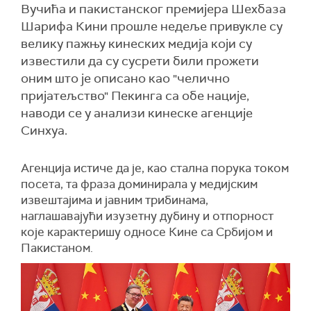
Вучића и пакистанског премијера Шехбаза
Шарифа Кини прошле недеље привукле су
велику пажњу кинеских медија који су
известили да су сусрети били прожети
оним што је описано као "челично
пријатељство" Пекинга са обе нације,
наводи се у анализи кинеске агенције
Синхуа.
Агенција истиче да је, као стална порука током
посета, та фраза доминирала у медијским
извештајима и јавним трибинама,
наглашавајући изузетну дубину и отпорност
које карактеришу односе Кине са Србијом и
Пакистаном.