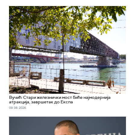
Вучић: Стари железнички мост биће најмодернија
атракција, завршетак до Експа
09. 08. 2026.