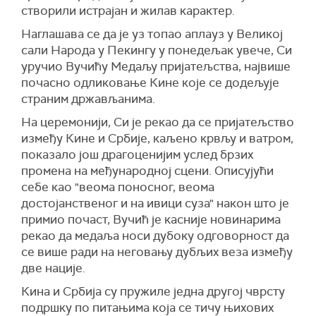
створили истрајан и жилав карактер.
Наглашава се да је уз топао аплауз у Великој
сали Народа у Пекингу у понедељак увече, Си
уручио Вучићу Медаљу пријатељства, највише
почасно одликовање Кине које се додељује
страним држављанима.
На церемонији, Си је рекао да се пријатељство
између Кине и Србије, каљено крвљу и ватром,
показало још драгоценијим услед брзих
промена на међународној сцени. Описујући
себе као "веома поносног, веома
достојанственог и на ивици суза" након што је
примио почаст, Вучић је касније новинарима
рекао да медаља носи дубоку одговорност да
се више ради на неговању дубљих веза између
две нације.
Кина и Србија су пружиле једна другој чврсту
подршку по питањима која се тичу њихових