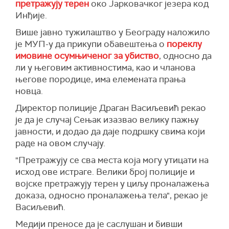
претражују терен
око Јарковачког језера код
Инђије.
Више јавно тужилаштво у Београду наложило
је МУП-у да прикупи обавештења о
пореклу
имовине осумњиченог за убиство
, односно да
ли у његовим активностима, као и чланова
његове породице, има елемената прања
новца.
Директор полиције Драган Васиљевић рекао
је да је случај Сењак изазвао велику пажњу
јавности, и додао да даје подршку свима који
раде на овом случају.
"Претражују се сва места која могу утицати на
исход ове истраге. Велики број полиције и
војске претражују терен у циљу проналажења
доказа, односно проналажења тела", рекао је
Васиљевић.
Медији преносе да је саслушан и бивши