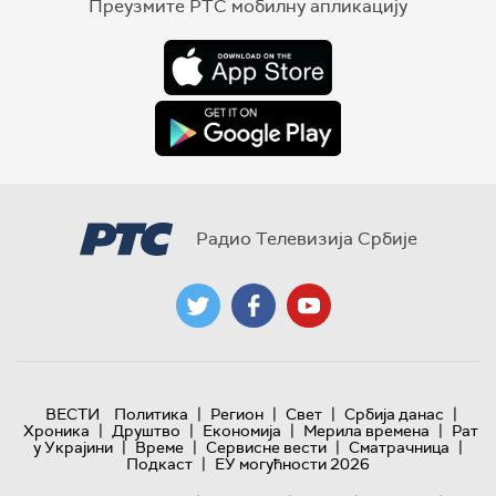
Преузмите РТС мобилну апликацију
Радио Телевизија Србије
|
|
|
|
ВЕСТИ
Политика
Регион
Свет
Србија данас
|
|
|
|
Хроника
Друштво
Економија
Мерила времена
Рат
|
|
|
|
у Украјини
Време
Сервисне вести
Сматрачница
|
Подкаст
ЕУ могућности 2026