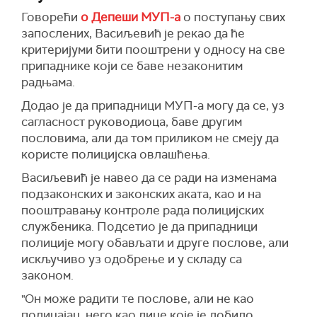
Говорећи
о Депеши МУП-а
о поступању свих
запослених, Васиљевић је рекао да ће
критеријуми бити пооштрени у односу на све
припаднике који се баве незаконитим
радњама.
Додао је да припадници МУП-а могу да се, уз
сагласност руководиоца, баве другим
пословима, али да том приликом не смеју да
користе полицијска овлашћења.
Васиљевић је навео да се ради на изменама
подзаконских и законских аката, као и на
пооштравању контроле рада полицијских
службеника. Подсетио је да припадници
полиције могу обављати и друге послове, али
искључиво уз одобрење и у складу са
законом.
"Он може радити те послове, али не као
полицајац, него као лице које је добило