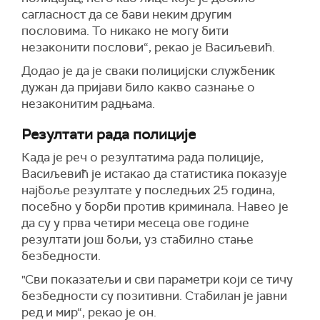
сагласност да се бави неким другим
пословима. То никако не могу бити
незаконити послови“, рекао је Васиљевић.
Додао је да је сваки полицијски службеник
дужан да пријави било какво сазнање о
незаконитим радњама.
Резултати рада полиције
Када је реч о резултатима рада полиције,
Васиљевић је истакао да статистика показује
најбоље резултате у последњих 25 година,
посебно у борби против криминала. Навео је
да су у прва четири месеца ове године
резултати још бољи, уз стабилно стање
безбедности.
"Сви показатељи и сви параметри који се тичу
безбедности су позитивни. Стабилан је јавни
ред и мир“, рекао је он.