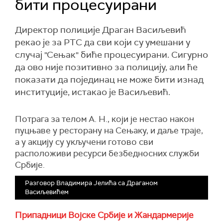
бити процесуирани
Директор полиције Драган Васиљевић
рекао је за РТС да сви који су умешани у
случај "Сењак" биће процесуирани. Сигурно
да ово није позитивно за полицију, али ће
показати да појединац не може бити изнад
институције, истакао је Васиљевић.
Потрага за телом А. Н., који је нестао након
пуцњаве у ресторану на Сењаку, и даље траје,
а у акцију су укључени готово сви
расположиви ресурси безбедносних служби
Србије.
Разговор Владимира Јелића са Драганом
Васиљевићем
Припадници Војске Србије и Жандармерије