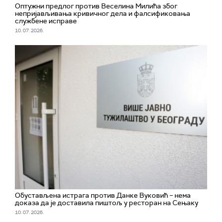
Оптужни предлог против Веселина Милића због
непријављивања кривичног дела и фалсификовања
службене исправе
10. 07. 2026.
Обустављена истрага против Данке Вуковић – нема
доказа да је доставила пиштољ у ресторан на Сењаку
10. 07. 2026.