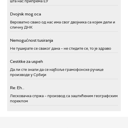
шта нас припрема ЕУ
Dvojnik mog oca
Вероватно свако од нас има свог двојника са којим дели и
сличну ДНК
Nemogućnost tusiranja
Не туширате се сваког дана – не стидите се, то је здраво
Cestitke za uspeh
Да ли сте знали да се најбоље грамофонске ручице
производе у Србији
Re: Eh...
Лесковачка спржа – производ са заштићеним географским
пореклом