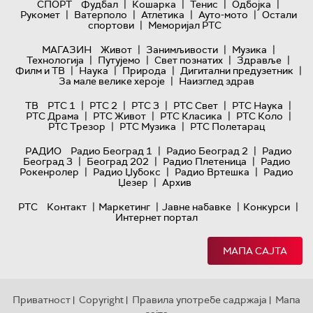
|
|
|
|
СПОРТ
Фудбал
Кошарка
Тенис
Одбојка
|
|
|
|
Рукомет
Ватерполо
Атлетика
Ауто-мото
Остали
|
спортови
Меморијал РТС
|
|
|
МАГАЗИН
Живот
Занимљивости
Музика
|
|
|
|
Технологијa
Путујемо
Свет познатих
Здравље
|
|
|
|
Филм и ТВ
Наука
Природа
Дигитални предузетник
|
За мале велике хероје
Наизглед здрав
|
|
|
|
|
ТВ
РТС 1
РТС 2
РТС 3
РТС Свет
РТС Наука
|
|
|
|
РТС Драма
РТС Живот
РТС Класика
РТС Коло
|
|
РТС Трезор
РТС Музика
РТС Полетарац
|
|
РАДИО
Радио Београд 1
Радио Београд 2
Радио
|
|
|
Београд 3
Београд 202
Радио Плетеница
Радио
|
|
|
Рокенролер
Радио Џубокс
Радио Вртешка
Радио
|
Џезер
Архив
|
|
|
|
РТС
Контакт
Маркетинг
Јавне набавке
Конкурси
Интернет портал
МАПА САЈТА
Приватност
Copyright
Правила употребе садржаја
Мапа
|
|
|