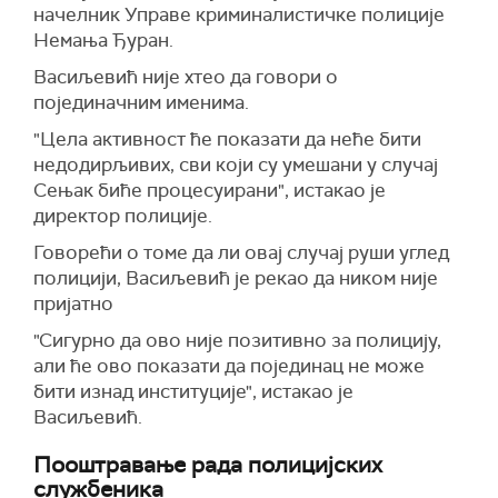
начелник Управе криминалистичке полиције
Немања Ђуран.
Васиљевић није хтео да говори о
појединачним именима.
"Цела активност ће показати да неће бити
недодирљивих, сви који су умешани у случај
Сењак биће процесуирани", истакао је
директор полиције.
Говорећи о томе да ли овај случај руши углед
полицији, Васиљевић је рекао да ником није
пријатно
"Сигурно да ово није позитивно за полицију,
али ће ово показати да појединац не може
бити изнад институције", истакао је
Васиљевић.
Пооштравање рада полицијских
службеника