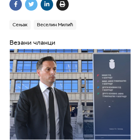
Сењак
Веселин Милић
Везани чланци