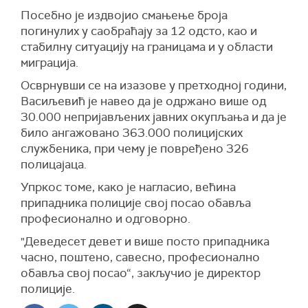
Посебно је издвојио смањење броја
погинулих у саобраћају за 12 одсто, као и
стабилну ситуацију на границама и у области
миграција.
Осврнувши се на изазове у претходној години,
Васиљевић је навео да је одржано више од
30.000 непријављених јавних окупљања и да је
било ангажовано 363.000 полицијских
службеника, при чему је повређено 326
полицајаца.
Упркос томе, како је нагласио, већина
припадника полиције свој посао обавља
професионално и одговорно.
"Деведесет девет и више посто припадника
часно, поштено, савесно, професионално
обавља свој посао“, закључио је директор
полиције.