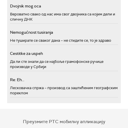
Dvojnik mog oca
Вероватно свако од нас има свог двојника са којим дели и
сличну ДНК
Nemogućnost tusiranja
Не туширате се сваког дана – не стидите се, то је здраво
Cestitke za uspeh
Да ли сте знали да се најбоље грамофонске ручице
производе у Србији
Re: Eh...
Лесковачка спржа – производ са заштићеним географским
пореклом
Преузмите РТС мобилну апликацију