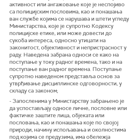
активност или ангажовање које је неспојиво
са полицијским пословима, као и понашања
ван службе којима се нарушава и штети угледу
Министарства, које је супротно Кодексу
полицијске етике, или може довести до
сукоба интереса, односно утицати на
законитост, објективност и непристрасност у
раду. Наведена забрана односи се како на
поступање у току радног времена, тако и на
поступање ван радног времена. Поступање
супротно наведеном представља основ за
утврђивање дисциплинске одговорности, у
складу са законом;
- Запосленима у Министарству забрањено је
да успостављају односе личне, пословне или
фактичке заштите лица, објеката или
пословања, као и понашања које по својој
природи, начину испољавања и околностима
под којима се предузима, има обележја