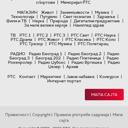
|
спортови
Меморијал РТС
|
|
|
МАГАЗИН
Живот
Занимљивости
Музика
|
|
|
|
Технологијa
Путујемо
Свет познатих
Здравље
|
|
|
|
Филм и ТВ
Наука
Природа
Дигитални предузетник
|
За мале велике хероје
Наизглед здрав
|
|
|
|
|
ТВ
РТС 1
РТС 2
РТС 3
РТС Свет
РТС Наука
|
|
|
|
РТС Драма
РТС Живот
РТС Класика
РТС Коло
|
|
РТС Трезор
РТС Музика
РТС Полетарац
|
|
РАДИО
Радио Београд 1
Радио Београд 2
Радио
|
|
|
Београд 3
Београд 202
Радио Плетеница
Радио
|
|
|
Рокенролер
Радио Џубокс
Радио Вртешка
Радио
|
Џезер
Архив
|
|
|
|
РТС
Контакт
Маркетинг
Јавне набавке
Конкурси
Интернет портал
МАПА САЈТА
Приватност
Copyright
Правила употребе садржаја
Мапа
|
|
|
сајта