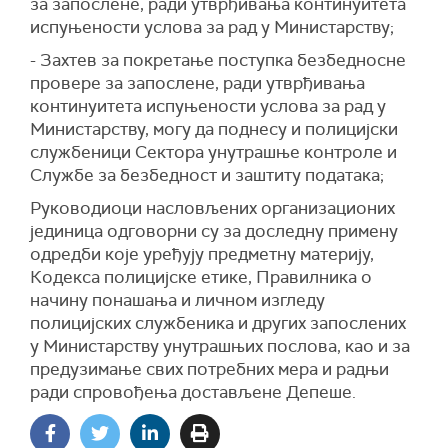
за запослене, ради утврђивања континуитета
испуњености услова за рад у Министарству;
- Захтев за покретање поступка безбедносне
провере за запослене, ради утврђивања
континуитета испуњености услова за рад у
Министарству, могу да поднесу и полицијски
службеници Сектора унутрашње контроле и
Службе за безбедност и заштиту података;
Руководиоци насловљених организационих
јединица одговорни су за доследну примену
одредби које уређују предметну материју,
Кодекса полицијске етике, Правилника о
начину понашања и личном изгледу
полицијских службеника и других запослених
у Министарству унутрашњих послова, као и за
предузимање свих потребних мера и радњи
ради спровођења достављене Депеше.