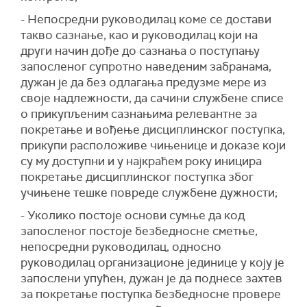
- Непосредни руководилац коме се достави
такво сазнање, као и руководилац који на
други начин дође до сазнања о поступању
запосленог супротно наведеним забранама,
дужан је да без одлагања предузме мере из
своје надлежности, да сачини службене списе
о прикупљеним сазнањима релевантне за
покретање и вођење дисциплинског поступка,
прикупи расположиве чињенице и доказе који
су му доступни и у најкраћем року иницира
покретање дисциплинског поступка због
учињене тешке повреде службене дужности;
- Уколико постоје основи сумње да код
запосленог постоје безбедносне сметње,
непосредни руководилац, односно
руководилац организационе јединице у коју је
запослени упућен, дужан је да поднесе захтев
за покретање поступка безбедносне провере