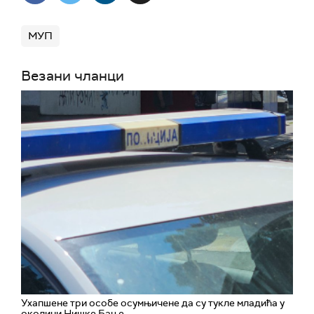
МУП
Везани чланци
Ухапшенe три особе осумњичене да су тукле младића у
околини Нишке Бање