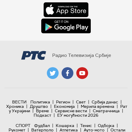
Радио Телевизија Србије
|
|
|
|
ВЕСТИ
Политика
Регион
Свет
Србија данас
|
|
|
|
Хроника
Друштво
Економија
Мерила времена
Рат
|
|
|
|
у Украјини
Време
Сервисне вести
Сматрачница
|
Подкаст
ЕУ могућности 2026
|
|
|
|
СПОРТ
Фудбал
Кошарка
Тенис
Одбојка
|
|
|
|
Рукомет
Ватерполо
Атлетика
Ауто-мото
Остали