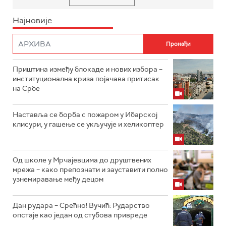
Најновије
Приштина између блокаде и нових избора –
институционална криза појачава притисак
на Србе
Наставља се борба с пожаром у Ибарској
клисури, у гашење се укључује и хеликоптер
Од школе у Мрчајевцима до друштвених
мрежа – како препознати и зауставити полно
узнемиравање међу децом
Дан рудара – Срећно! Вучић: Рударство
опстаје као један од стубова привреде