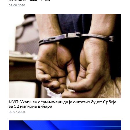
03. 08. 2026.
МУП: Ухапшен осумњичени да је оштетио буџет Србије
за 52 милиона динара
30. 07. 2026.