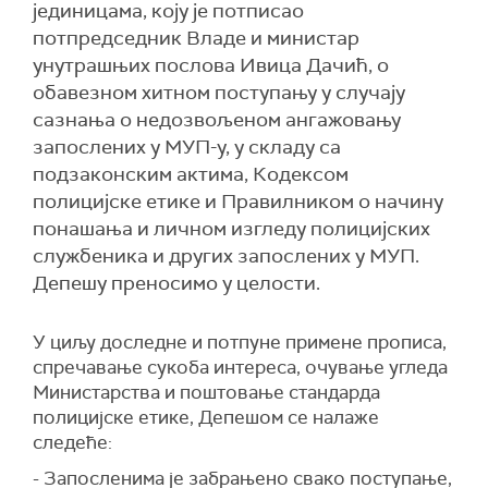
јединицама, коју је потписао
потпредседник Владе и министар
унутрашњих послова Ивица Дачић, о
обавезном хитном поступању у случају
сазнања о недозвољеном ангажовању
запослених у МУП-у, у складу са
подзаконским актима, Кодексом
полицијске етике и Правилником о начину
понашања и личном изгледу полицијских
службеника и других запослених у МУП.
Депешу преносимо у целости.
У циљу доследне и потпуне примене прописа,
спречавање сукоба интереса, очување угледа
Министарства и поштовање стандарда
полицијске етике, Депешом се налаже
следеће:
- Запосленима је забрањено свако поступање,