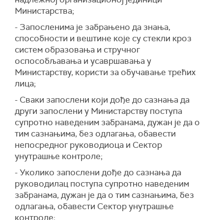
Министарства;
- Запосленима је забрањено да знања,
способности и вештине које су стекли кроз
систем образовања и стручног
оспособљавања и усавршавања у
Министарству, користи за обучавање трећих
лица;
- Сваки запослени који дође до сазнања да
други запослени у Министарству поступа
супротно наведеним забранама, дужан је да о
тим сазнањима, без одлагања, обавести
непосредног руководиоца и Сектор
унутрашње контроле;
- Уколико запослени дође до сазнања да
руководилац поступа супротно наведеним
забранама, дужан је да о тим сазнањима, без
одлагања, обавести Сектор унутрашње
контроле;