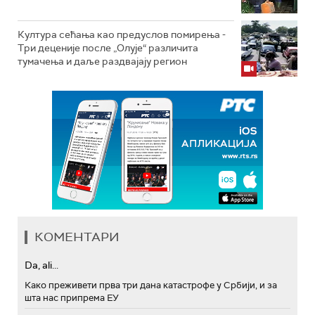
Култура сећања као предуслов помирења ­-
Три деценије после „Олује“ различита
тумачења и даље раздвајају регион
КОМЕНТАРИ
Da, ali...
Како преживети прва три дана катастрофе у Србији, и за
шта нас припрема ЕУ