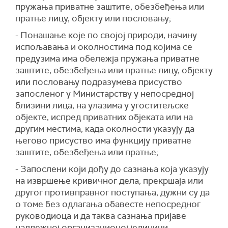
пружања приватне заштите, обезбеђења или
пратње лицу, објекту или пословању;
- Понашање које по својој природи, начину
испољавања и околностима под којима се
предузима има обележја пружања приватне
заштите, обезбеђења или пратње лицу, објекту
или пословању подразумева присуство
запосленог у Министарству у непосредној
близини лица, на улазима у угоститељске
објекте, испред приватних објеката или на
другим местима, када околности указују да
његово присуство има функцију приватне
заштите, обезбеђења или пратње;
- Запослени који дођу до сазнања која указују
на извршење кривичног дела, прекршаја или
другог противправног поступања, дужни су да
о томе без одлагања обавесте непосредног
руководиоца и да таква сазнања пријаве
надлежној организационој јединици