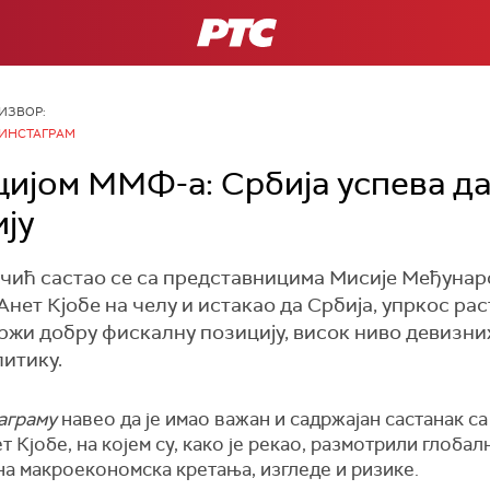
РТС
ИЗВОР:
ИНСТАГРАМ
цијом ММФ-а: Србија успева д
ју
чић састао се са представницима Мисије Међунар
нет Кјобе на челу и истакао да Србија, упркос рас
ржи добру фискалну позицију, висок ниво девизни
литику.
аграму
навео да је имао важан и садржајан састанак 
 Кјобе, на којем су, како је рекао, размотрили глоба
елна макроекономска кретања, изгледе и ризике.