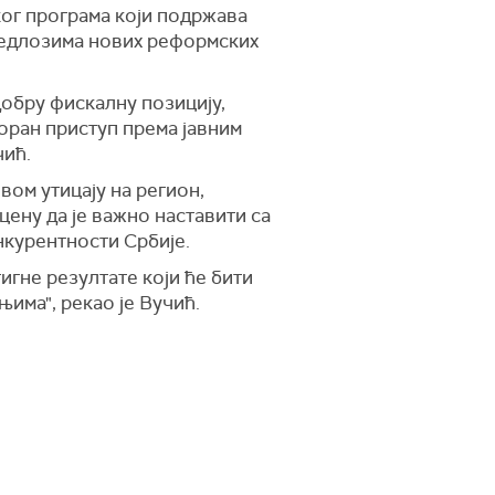
ког програма који подржава
предлозима нових реформских
добру фискалну позицију,
оран приступ према јавним
чић.
ом утицају на регион,
цену да је важно наставити са
нкурентности Србије.
гне резултате који ће бити
има", рекао је Вучић.