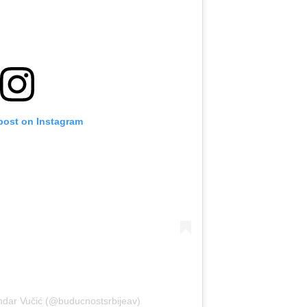
 post on Instagram
ndar Vučić (@buducnostsrbijeav)