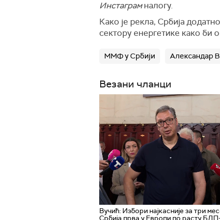
Инстаграм
налогу.
Како је рекла, Србија додат
сектору енергетике како би 
ММФ у Србији
Александар 
Везани чланци
Вучић: Избори најкасније за три мес
Србија прва у Европи по расту БДП-