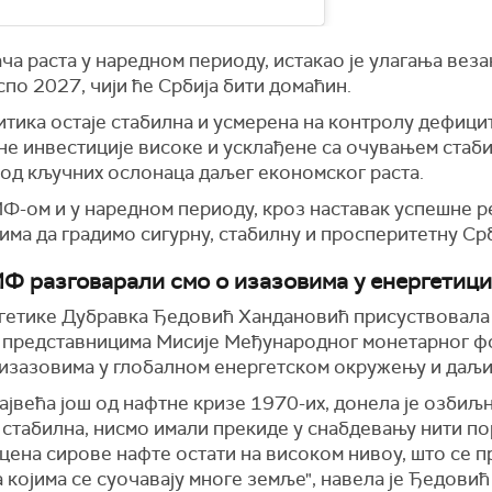
ча раста у наредном периоду, истакао је улагања веза
по 2027, чији ће Србија бити домаћин.
ика остаје стабилна и усмерена на контролу дефицита,
вне инвестиције високе и усклађене са очувањем стаби
им од кључних ослонаца даљег економског раста.
МФ-ом и у наредном периоду, кроз наставак успешне р
а да градимо сигурну, стабилну и просперитетну Срби
Ф разговарали смо о изазовима у енергетици
гетике Дубравка Ђедовић Хандановић присуствовала 
 представницима Мисије Међународног монетарног фо
 изазовима у глобалном енергетском окружењу и даљи
највећа још од нафтне кризе 1970-их, донела је озбиљ
а стабилна, нисмо имали прекиде у снабдевању нити п
цена сирове нафте остати на високом нивоу, што се пр
са којима се суочавају многе земље", навела је Ђедови