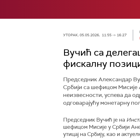
УТОРАК, 05.05.2026, 11:55 -> 16:27
Вучић са делега
фискалну позици
Председник Александар Ву
Србији са шефицом Мисије А
неизвесности, успева да од
одговарајућу монетарну по
Председник Вучић је на
Инст
шефицом Мисије у Србији Анет
утицај на Србију, као и акту