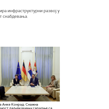
ира инфраструктурни развој у
т снабдевања.
а Анке Конрад: Снажна
ност даљем јачању сарадње са