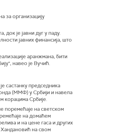
на за организацију
 док је јавни дуг у паду.
лности јавних финансија, што
еализације аранжмана, бити
ју", навео је Вучић.
је састанку председника
нда (ММФ) у Србији и навела
м корацима Србије.
не поремећаје на светском
оремећаје на домаћем
елива и на цене гаса и других
ћ Хандановић на свом