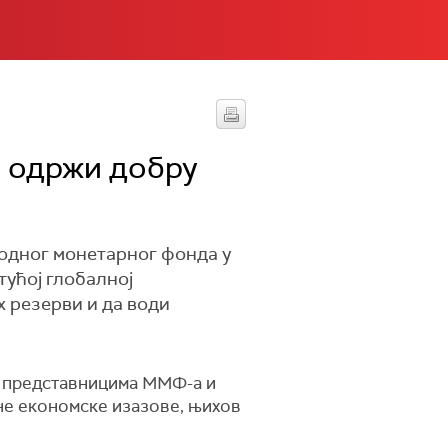
а одржи добру
одног монетарног фонда у
тућој глобалној
х резерви и да води
са представницима ММФ-а и
лне економске изазове, њихов