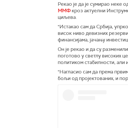
Рекао је да је сумирао неке
ММФ
кроз актуелни Инструме
циљева.
"Истакао сам да Србија, упрк
висок ниво девизних резерви
финансијама, јачању инвести
Он је рекао и да су размени
поготово у светлу високих це
политиком стабилности, али и
"Нагласио сам да према први
бољи од пројектованих, и пор