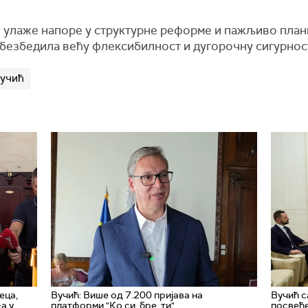
но улаже напоре у структурне реформе и пажљиво план
обезбедила већу флексибилност и дугорочну сигурнос
Вучић
еца,
Вучић: Више од 7.200 пријава на
Вучић с
а у
платформи "Ко си, бре, ти"
посвеће