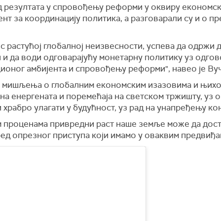
 од резултата у спровођењу реформи у оквиру економс
нт за координацију политика, а разговарали су и о 
ос растућој глобалној неизвесности, успева да одржи 
 и да води одговарајућу монетарну политику уз одгов
ционог амбијента и спровођењу реформи", навео је Ву
ли мишљења о глобалним економским изазовима и њихов
на енергената и поремећаја на светском тржишту, уз о
 храбро улагати у будућност, уз рад на унапређењу ко
м проценама привредни раст наше земље може да дости
ед опрезног приступа који имамо у оваквим предвиђањ