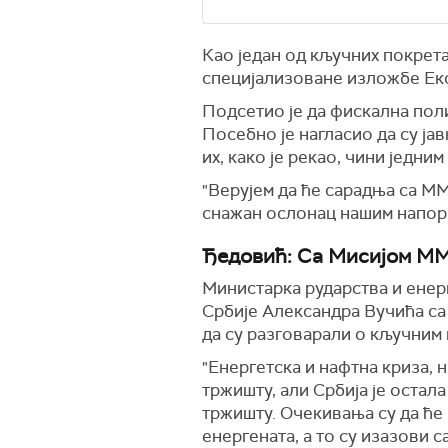
Као један од кључних покрета
специјализоване изложбе Екс
Подсетио је да фискална полит
Посебно је нагласио да су ја
их, како је рекао, чини једн
"Верујем да ће сарадња са М
снажан ослонац нашим напорим
Ђедовић: Са Мисијом ММ
Министарка рударства и енер
Србије Александра Вучића са
да су разговарали о кључним
"Енергетска и нафтна криза, 
тржишту, али Србија је остал
тржишту. Очекивања су да ће 
енергената, а то су изазови 