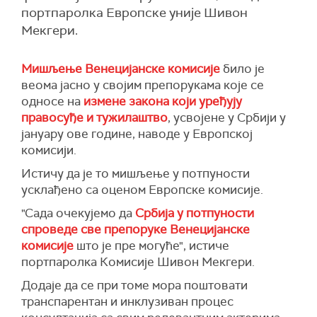
портпаролка Европске уније Шивон
Мекгери.
Мишљење Венецијанске комисије
било је
веома јасно у својим препорукама које се
односе на
измене закона који уређују
правосуђе и тужилаштво
, усвојене у Србији у
јануару ове године, наводе у Европској
комисији.
Истичу да је то мишљење у потпуности
усклађено са оценом Европске комисије.
"Сада очекујемо да
Србија у потпуности
спроведе све препоруке Венецијанске
комисије
што је пре могуће", истиче
портпаролка Комисије Шивон Мекгери.
Додаје да се при томе мора поштовати
транспарентан и инклузиван процес