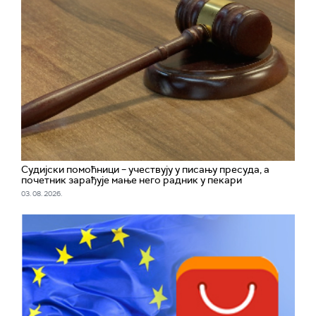
Судијски помоћници – учествују у писању пресуда, а
почетник зарађује мање него радник у пекари
03. 08. 2026.