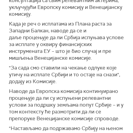
консултација са свим релевантним актерима,
укључујући Европску комисију и Венецијанску
комисију.
Када је реч о исплатама из Плана раста за
Западни Балкан, наводе да се и
даље процењује да ли Србија испуњава услове
за исплате у оквиру финансијских
инструмената ЕУ – што је био случај и пре
мишљења Венецијанске комисије.
"За сада смо ставили на чекање одлуке које
утичу на исплате Србији и то остаје на снази",
додају из Комисије.
Наводе да Европска комисија континуирано
процењује да ли су испуњени релевантни
услови за подршку земљама попут Србије – и у
том контексту ће размотрити да ли се
препоруке Венецијанске комисије спроводе.
"Настављамо да подржавамо Србију на њеном