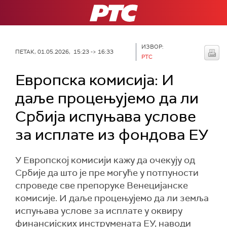
РТС
ИЗВОР:
ПЕТАК, 01.05.2026, 15:23 -> 16:33
РТС
Европска комисија: И
даље процењујемо да ли
Србија испуњава услове
за исплате из фондова ЕУ
У Европској комисији кажу да очекују од
Србије да што је пре могуће у потпуности
спроведе све препоруке Венецијанске
комисије. И даље процењујемо да ли земља
испуњава услове за исплате у оквиру
финансијских инструмената ЕУ, наводи