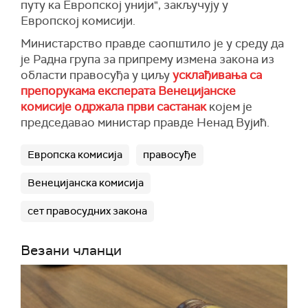
путу ка Европској унији", закључују у
Европској комисији.
Министарство правде саопштило је у среду да
је Радна група за припрему измена закона из
области правосуђа у циљу
усклађивања са
препорукама експерата Венецијанске
комисије одржала први састанак
којем је
председавао министар правде Ненад Вујић.
Европска комисија
правосуђе
Венецијанска комисија
сет правосудних закона
Везани чланци