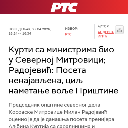
РТС
АУТОР:
ИЗВОР:
ПОНЕДЕЉАК, 27.04.2026,
АНДРИЈА
16:24 -> 16:34
РТС
ИГИЋ
Курти са министрима био
у Северној Митровици;
Радојевић: Посета
ненајављена, циљ
наметање воље Приштине
Председник општине северног дела
Косовске Митровице Милан Радојевић
оценио је да је данашња посета премијера
Аљбина Куртија са сарадницима и