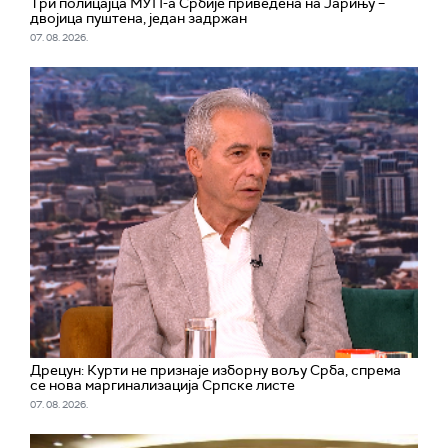
Три полицајца МУП-а Србије приведена на Јарињу –
двојица пуштена, један задржан
07. 08. 2026.
Дрецун: Курти не признаје изборну вољу Срба, спрема
се нова маргинализација Српске листе
07. 08. 2026.