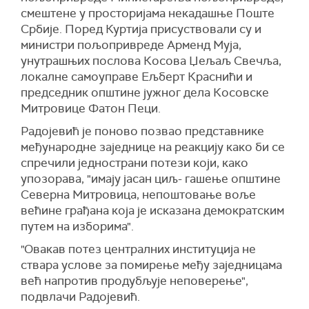
смештене у просторијама некадашње Поште
Србије. Поред Куртија присуствовали су и
министри пољопривреде Арменд Муја,
унутрашњих послова Косова Џељаљ Свечља,
локалне самоуправе Ељберт Краснићи и
председник општине јужног дела Косовске
Митровице Фатон Пеци.
Радојевић је поново позвао представнике
међународне заједнице на реакцију како би се
спречили једнострани потези који, како
упозорава, "имају јасан циљ- гашење општине
Северна Митровица, непоштовање воље
већине грађана која је исказана демократским
путем на изборима".
"Овакав потез централних институција не
ствара услове за помирење међу заједницама
већ напротив продубљује неповерење",
подвлачи Радојевић.