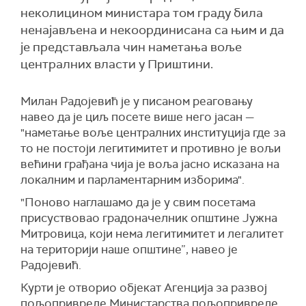
неколицином министара том граду била
ненајављена и некоординисана са њим и да
је представљала чин наметања воље
централних власти у Приштини.
Милан Радојевић је у писаном реаговању
навео да је циљ посете више него јасан —
"наметање воље централних институција где за
то не постоји легитимитет и противно је вољи
већини грађана чија је воља јасно исказана на
локалним и парламентарним изборима".
"Поново наглашамо да је у свим посетама
присуствовао градоначелник општине Јужна
Митровица, који нема легитимитет и легалитет
на територији наше општине”, навео је
Радојевић.
Курти је отворио објекат Агенција за развој
пољопривреде Министарства пољопривреде,