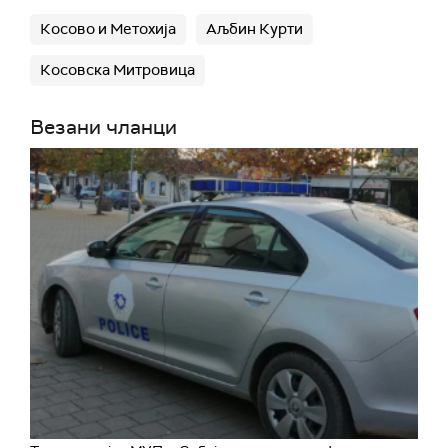
Косово и Метохија
Аљбин Курти
Косовска Митровица
Везани чланци