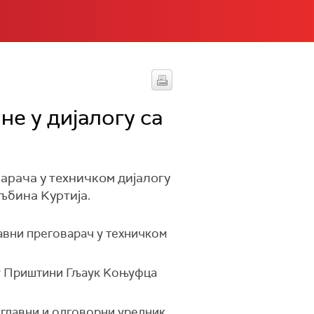
е у дијалогу са
арача у техничком дијалогу
љбина Kуртија.
авни преговарач у техничком
 у Приштини Гљаук Kоњуфца
 главни и одговорни уредник