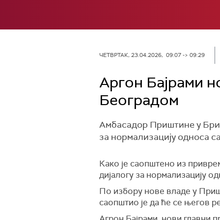
ЧЕТВРТАК, 23.04.2026, 09:07 -> 09:29
Аргон Бајрами н
Београдом
Амбасадор Приштине у Брисе
за нормализацију односа са
Како је саопштено из привре
дијалогу за нормализацију од
По избору нове владе у При
саопштио је да ће се његов р
Агрон Бајрами, нови главни 