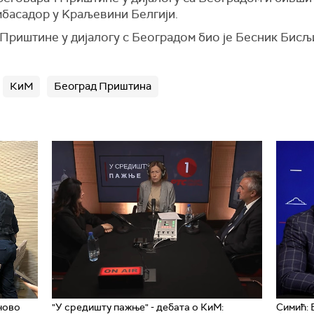
амбасадор у Kраљевини Белгији.
Приштине у дијалогу с Београдом био је Бесник Бисљи
КиМ
Београд Приштина
ново
"У средишту пажње" - дебата о КиМ:
Симић: 