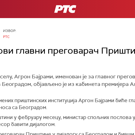
РТС
ИЗВОР:
РТС
ови главни преговарач Приштин
лу, Агрон Бајрами, именован је за главног прегов
 Београдом, објављено је из кабинета премијера А
мених приштинских институција Аргон Бајрами биће гл
носа са Београдом.
штини у фебруару месецу, министар спољних послова
есор бавити дијалогом.
преговарач Приштине у дијалогу са Београдом и бивши