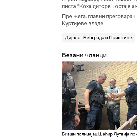
листа “Kоха диторе”, остаје 
Пре њега, главни преговарач 
Kуртијеве владе.
Дијалог Београда и Приштине
Везани чланци
Бивши полицајац Шаћир Лутвија по