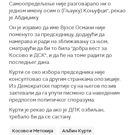
Самоопредељење није разговарало ни о
једном имену осим о (Гљауку) Коњуфци", рекао
је Абдиџику.
Он је изјавио да име Вјосе Османи није
поменуто за председницу, додајући да
намерава и ради на зближавању са њом,
сматрајући да би то била "добра вест за
Косово и ДСК", и да ће на томе радити до
последњег дана.
Курти се око избора председника није
консултовао са другим странкама опозиције.
Из Демократске партије су на његов позив
захтевали да га упути писмено са наведеним
предлогом политичког споразума.
Курти је рекао да ако је ДПК озбиљан,
требало би да се састану.
Косово и Метохија
Аљбин Курти