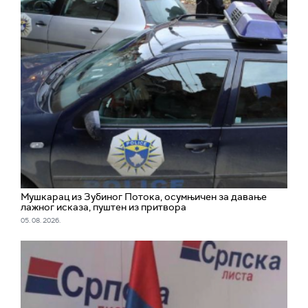
Мушкарац из Зубиног Потока, осумњичен за давање
лажног исказа, пуштен из притвора
05. 08. 2026.