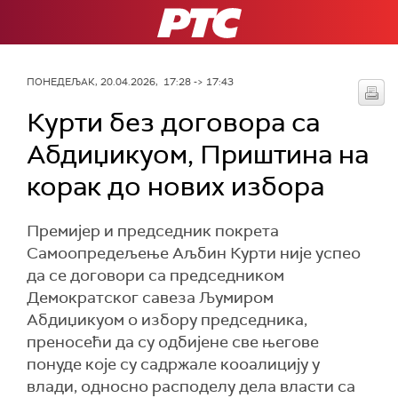
РТС
ПОНЕДЕЉАК, 20.04.2026, 17:28 -> 17:43
Курти без договора са
Абдиџикуом, Приштина на
корак до нових избора
Премијер и председник покрета
Самоопредељење Аљбин Курти није успео
да се договори са председником
Демократског савеза Љумиром
Абдиџикуом о избору председника,
преносећи да су одбијене све његове
понуде које су садржале кооалицију у
влади, односно расподелу дела власти са