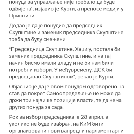
понуда за управљање није требало да буде
одбијена", изјавио је Курти, а преносе медији у
Приштини.
Додао је да је понудио да председник
Скупштине и заменик председника Скупштине
треба да буду смењени.
"Председница Скупштине, Хаџију, постала би
заменик председника Скупштине, и на тај
начин бисмо имали владу и не би нам били
потребни избори. У међувремену, ДСК би
председавао Скупштином", рекао је Курти.
Објаснио је да је овом понудом одговорено на
став да покрет Самоопредељење не може да
држи три највише позиције власти, те да нема
других понуда за сада.
Рок за избор председника је 28 април, а
уколико не буде изабран, на КиМ бити
органаизовани нови ванредни парламентарни