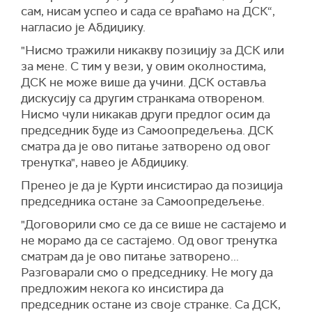
сам, нисам успео и сада се враћамо на ДСК“,
нагласио је Абдиџику.
"Нисмо тражили никакву позицију за ДСК или
за мене. С тим у вези, у овим околностима,
ДСК не може више да учини. ДСК оставља
дискусију са другим странкама отвореном.
Нисмо чули никакав други предлог осим да
председник буде из Самоопредељења. ДСК
сматра да је ово питање затворено од овог
тренутка", навео је Абдиџику.
Пренео је да је Курти инсистирао да позиција
председника остане за Самоопредељење.
"Договорили смо се да се више не састајемо и
не морамо да се састајемо. Од овог тренутка
сматрам да је ово питање затворено...
Разговарали смо о председнику. Не могу да
предложим некога ко инсистира да
председник остане из своје странке. Са ДСК,