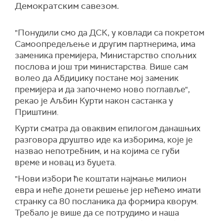
Демократским савезом.
"Понудили смо да ДСК, у ковлади са покретом
Самоопредељење и другим партнерима, има
заменика премијера, Министарство спољних
послова и још три министарства. Више сам
волео да Абдиџику постане мој заменик
премијера и да започнемо ново поглавље",
рекао је Аљбин Курти након састанка у
Приштини.
Курти сматра да оваквим епилогом данашњих
разговора друштво иде ка изборима, које је
назвао непотребним, и на којима се губи
време и новац из буџета.
"Нови избори ће коштати најмање милион
евра и неће донети решење јер нећемо имати
странку са 80 посланика да формира кворум.
Требало је више да се потрудимо и наша