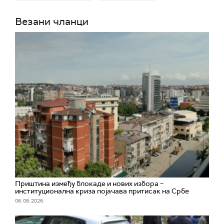
Везани чланци
Приштина између блокаде и нових избора –
институционална криза појачава притисак на Србе
06. 08. 2026.