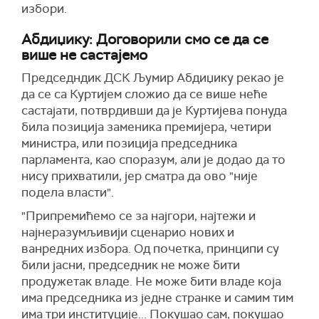
избори.
Абдиџику: Договорили смо се да се
више не састајемо
Председндик ДСК Љумир Абдиџику рекао је
да се са Куртијем сложио да се више неће
састајати, потврдивши да је Куртијева понуда
била позиција заменика премијера, четири
министра, или позиција председника
парламента, као споразум, али је додао да то
нису прихватили, јер сматра да ово "није
подела власти".
"Припремићемо се за најгори, најтежи и
најнеразумљивији сценарио нових и
ванредних избора. Од почетка, принципи су
били јасни, председник не може бити
продужетак владе. Не може бити владе која
има председника из једне странке и самим тим
има три институције... Покушао сам, покушао