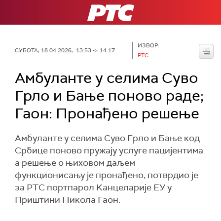
РТС
ИЗВОР:
СУБОТА, 18.04.2026, 13:53 -> 14:17
РТС
Амбуланте у селима Суво
Грло и Бање поново раде;
Гаон: Пронађено решење
Амбуланте у селима Суво Грло и Бање код
Србице поново пружају услуге пацијентима
а решење о њиховом даљем
функционисању је пронађено, потврдио је
за РТС портпарол Kанцеларије ЕУ у
Приштини Никола Гаон.