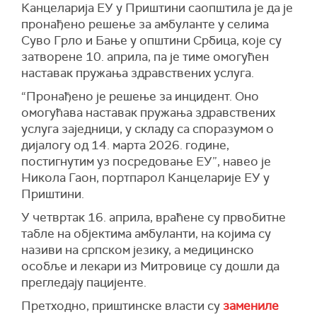
Канцеларија ЕУ у Приштини саопштила је да је
пронађено решење за амбуланте у селима
Суво Грло и Бање у општини Србица, које су
затворене 10. априла, па је тиме омогућен
наставак пружања здравствених услуга.
“Пронађено је решење за инцидент. Оно
омогућава наставак пружања здравствених
услуга заједници, у складу са споразумом о
дијалогу од 14. марта 2026. године,
постигнутим уз посредовање ЕУ”, навео је
Никола Гаон, портпарол Канцеларије ЕУ у
Приштини.
У четвртак 16. априла, враћене су првобитне
табле на објектима амбуланти, на којима су
називи на српском језику, а медицинско
особље и лекари из Митровице су дошли да
прегледају пацијенте.
Претходно, приштинске власти су
замениле