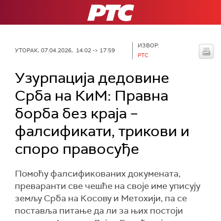
РТС
ИЗВОР:
УТОРАК, 07.04.2026, 14:02 -> 17:59
РТС
Узурпација дедовине
Срба на КиМ: Правна
борба без краја –
фалсификати, трикови и
споро правосуђе
Помоћу фалсификованих докумената,
преваранти све чешће на своје име уписују
земљу Срба на Косову и Метохији, па се
поставља питање да ли за њих постоји