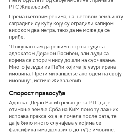
Нећу одустати од своје имовине", прича за
РТС Живаљевић.
Према његовим речима, на његовом земљишту
саградили су кућу коју су оградили капијом
високом два метра, тако да не може да се
приђе.
"Покушао сам да решим спор на суду са
адвокатом Дејаном Васићем, али људи са
којима се спорим нису дошли на суочавање.
Много је људи из Пећи којима је узурпирана
имовина. Прети ми хапшење ако одем на своју
имовину", истиче Живаљевић.
Спорост правосуђа
Адвокат Дејан Васић рекао је за РТС да је
отимање земље Срба на КиМ помоћу лажних
исправа пракса која је почела после рата, те
да је било много случајева у којима се
фалсификатима долазило до туђе имовине.