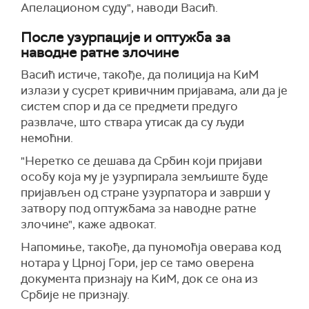
Апелационом суду", наводи Васић.
После узурпације и оптужба за
наводне ратне злочине
Васић истиче, такође, да полиција на КиМ
излази у сусрет кривичним пријавама, али да је
систем спор и да се предмети предуго
развлаче, што ствара утисак да су људи
немоћни.
"Неретко се дешава да Србин који пријави
особу која му је узурпирала земљиште буде
пријављен од стране узурпатора и заврши у
затвору под оптужбама за наводне ратне
злочине", каже адвокат.
Напомиње, такође, да пуномоћја оверава код
нотара у Црној Гори, јер се тамо оверена
документа признају на КиМ, док се она из
Србије не признају.