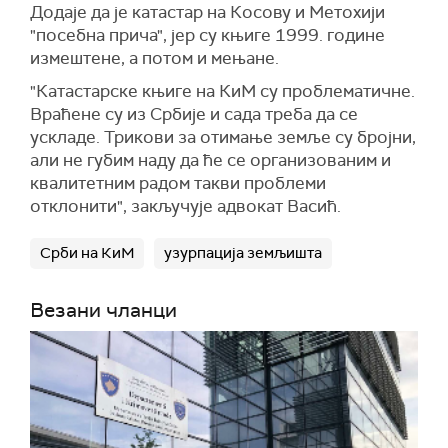
Додаје да је катастар на Косову и Метохији
"посебна прича", јер су књиге 1999. године
измештене, а потом и мењане.
"Катастарске књиге на КиМ су проблематичне.
Враћене су из Србије и сада треба да се
ускладе. Трикови за отимање земље су бројни,
али не губим наду да ће се организованим и
квалитетним радом такви проблеми
отклонити", закључује адвокат Васић.
Срби на КиМ
узурпација земљишта
Везани чланци