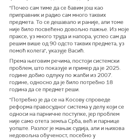
"Почео сам тиме да се бавим још као
приправник и радио сам много таквих
предмета. То се дешавало и раније, али томе
није било посвећено довољно пажње. Из моје
праксе, уз много труда и напора, успео сам да
решим више од 90 одсто таквих предмета, уз
помоћ колега", указује Васић.
Према његовим речима, постоји системски
проблем, што показује и пример да је 2025.
године добио одлуку по жалби из 2007.
године, односно да је било потребно 18
година да се предмет реши.
"Потребно је да се на Косову спроведе
реформа правосудног система у делу који се
односи на парничне поступке, јер проблем
није само отета земља Срба, већ и парнице
уопште. Разлог је мањак судија, али и њихова
недовољна обученост, посебно у