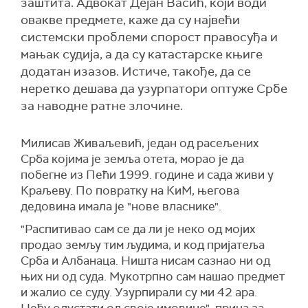
заштита. Адвокат Дејан Васић, који води
овакве предмете, каже да су највећи
системски проблеми спорост правосуђа и
мањак судија, а да су катастарске књиге
додатан изазов. Истиче, такође, да се
неретко дешава да узурпатори оптуже Србе
за наводне ратне злочине.
Милисав Живаљевић, један од расељених
Срба којима је земља отета, морао је да
побегне из Пећи 1999. године и сада живи у
Краљеву. По повратку на КиМ, његова
дедовина имала је "нове власнике".
"Распитивао сам се да ли је неко од мојих
продао земљу тим људима, и код пријатеља
Срба и Албанаца. Ништа нисам сазнао ни од
њих ни од суда. Мукотрпно сам нашао предмет
и жалио се суду. Узурпирали су ми 42 ара.