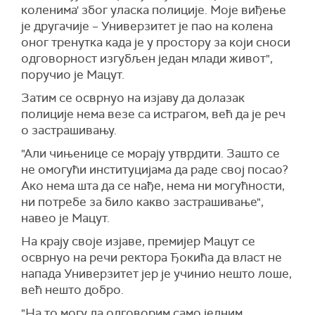
коленима' због уласка полиције. Моје виђење
је другачије – Универзитет је пао на колена
оног тренутка када је у простору за који сноси
одговорност изгубљен један млади живот",
поручио је Мацут.
Затим се осврнуо на изјаву да долазак
полиције нема везе са истрагом, већ да је реч
о застрашивању.
"Али чињенице се морају утврдити. Зашто се
не омогући институцијама да раде свој посао?
Ако нема шта да се нађе, нема ни могућности,
ни потребе за било какво застрашивање",
навео је Мацут.
На крају своје изјаве, премијер Мацут се
осврнуо на речи ректора Ђокића да власт не
напада Универзитет јер је учинио нешто лоше,
већ нешто добро.
"На то могу да одговорим само једним