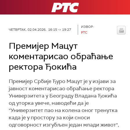
РТС
ИЗВОР:
ЧЕТВРТАК, 02.04.2026, 16:15 -> 19:27
РТС
Премијер Мацут
коментарисао обраћање
ректора Ђокића
Премијер Србије Ђуро Мацут је у изјави за
јавност коментарисао обраћање ректора
Универзитета у Београду Владана Ђокића
од уторка увече, наводећи да је
"Универзитет пао на колена оног тренутка
када је у простору за који сноси
одговорност изгубљен један млади живот",