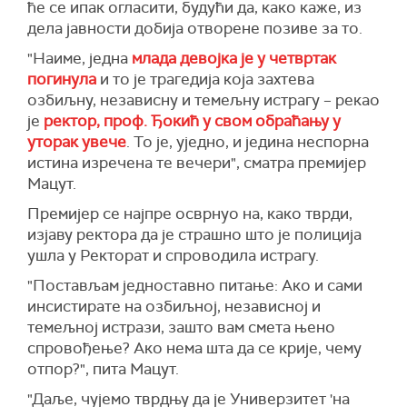
ће се ипак огласити, будући да, како каже, из
дела јавности добија отворене позиве за то.
"Наиме, једна
млада девојка је у четвртак
погинула
и то је трагедија која захтева
озбиљну, независну и темељну истрагу – рекао
је
ректор, проф. Ђокић у свом обраћању у
уторак увече
. То је, уједно, и једина неспорна
истина изречена те вечери", сматра премијер
Мацут.
Премијер се најпре осврнуо на, како тврди,
изјаву ректора да је страшно што је полиција
ушла у Ректорат и спроводила истрагу.
"Постављам једноставно питање: Ако и сами
инсистирате на озбиљној, независној и
темељној истрази, зашто вам смета њено
спровођење? Ако нема шта да се крије, чему
отпор?", пита Мацут.
"Даље, чујемо тврдњу да је Универзитет 'на