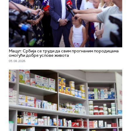
Мацут: Србија се труди да свим прогнаним породицама
омогући добре услове живота
05. 08. 2026.