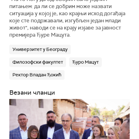
питањем: да ли се добрим може назвати
ситуација у којој је, као крајњи исход догађаја
које сте подржавали, изгубљен један млади
живот", наводи се на крају изјаве за јавност
премијера Ђуре Мацута.
Универзитет у Београду
Филозофски факултет
Ђуро Мацут
Ректор Владан Ђокић
Везани чланци