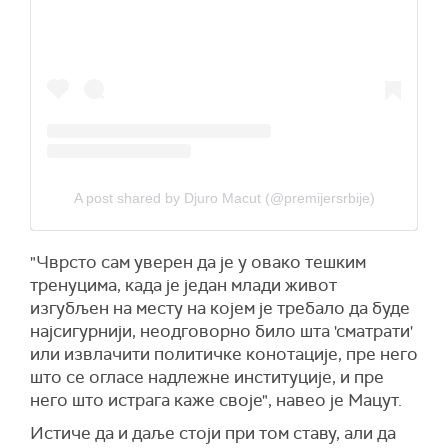
A post shared by Djuro Macut (@premijersrbije)
"Чврсто сам уверен да је у овако тешким
тренуцима, када је један млади живот
изгубљен на месту на којем је требало да буде
најсигурнији, неодговорно било шта 'сматрати'
или извлачити политичке конотације, пре него
што се огласе надлежне институције, и пре
него што истрага каже своје", навео је Мацут.
Истиче да и даље стоји при том ставу, али да