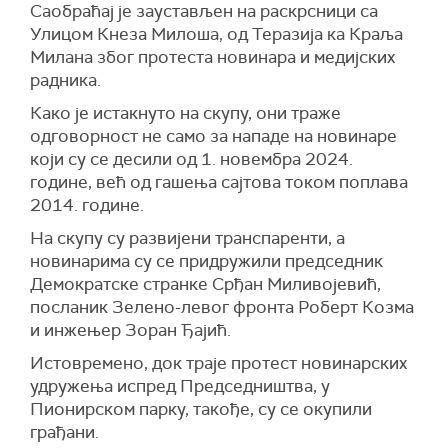
Саобраћај је заустављен на раскрсници са
Улицом Кнеза Милоша, од Теразија ка Краља
Милана због протеста новинара и медијских
радника.
Како је истакнуто на скупу, они траже
одговорност не само за нападе на новинаре
који су се десили од 1. новембра 2024.
године, већ од гашења сајтова током поплава
2014. године.
На скупу су развијени транспаренти, а
новинарима су се придружили председник
Демократске странке Срђан Миливојевић,
посланик Зелено-левог фронта Роберт Козма
и инжењер Зоран Ђајић.
Истовремено, док траје протест новинарских
удружења испред Председништва, у
Пионирском парку, такође, су се окупили
грађани.