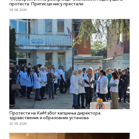
протеста: Притисци нису престали
09. 06. 2026.
Протести на КиМ због хапшења директора
здравствених и образовних установа
20. 05. 2026.