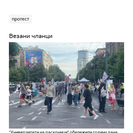
протест
Везани чланци
"Универзитети на раскрници“ обележили годину дана