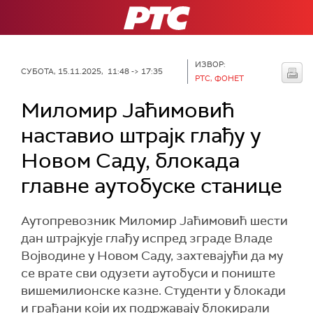
РТС
ИЗВОР:
СУБОТА, 15.11.2025, 11:48 -> 17:35
РТС, ФОНЕТ
Миломир Јаћимовић
наставио штрајк глађу у
Новом Саду, блокада
главне аутобуске станице
Аутопревозник Миломир Јаћимовић шести
дан штрајкује глађу испред зграде Владе
Војводине у Новом Саду, захтевајући да му
се врате сви одузети аутобуси и пониште
вишемилионске казне. Студенти у блокади
и грађани који их подржавају блокирали