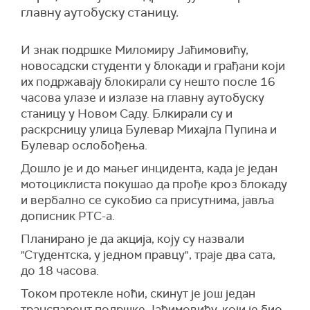
главну аутобуску станицу.
И знак подршке Миломиру Јаћимовићу,
новосадски студенти у блокади и грађани који
их подржавају блокирали су нешто после 16
часова улазе и излазе на главну аутобуску
станицу у Новом Саду. Блкирали су и
раскрсницу улица Булевар Михајла Пупина и
Булевар ослобођења.
Дошло је и до мањег инцидента, када је један
мотоциклиста покушао да прође кроз блокаду
и вербално се сукобио са присутнима, јавља
дописник РТС-а.
Планирано је да акција, коју су назвали
"Студентска, у једном правцу", траје два сата,
до 18 часова.
Током протекле ноћи, скинут је још један
транспарент подршке Јаћимовићу, који је био