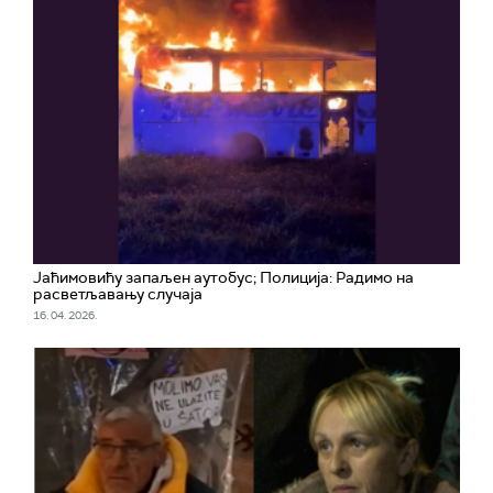
Јаћимовићу запаљен аутобус; Полиција: Радимо на
расветљавању случаја
16. 04. 2026.