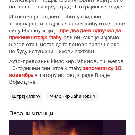
постављен на врху зграде Покрајинске владе.
И током претходних ноћи су скидани
транспаренти подршке Јаћимовићу и његовом
сину Милану, који је
пре два дана одлучио да
прекине штрајк глађу
, али би, како је изјавио
његов отац, могао да га поново започне ако
не буду испуњени њихови захтеви.
Ауто-превозник Миломир Јаћимовић и његов
16-годишњи син штрајк глађу
започели су 10.
новембра
у шатору испред зграде Владе
Војводине.
Штрајк глађу
Миломир Јаћимовић
Везани чланци