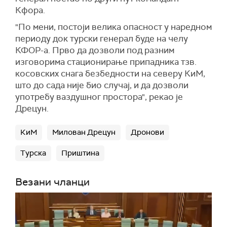
Кфора.
"По мени, постоји велика опасност у наредном
периоду док турски генерал буде на челу
КФОР-а. Прво да дозволи под разним
изговорима стационирање припадника тзв.
косовских снага безбедности на северу КиМ,
што до сада није био случај, и да дозволи
употребу ваздушног простора", рекао је
Дрецун.
КиМ
Милован Дрецун
Дронови
Турска
Приштина
Везани чланци