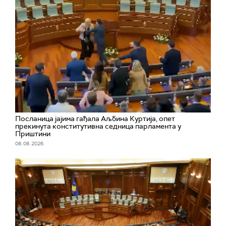
Посланица јајима гађала Аљбина Куртија, опет
прекинута конститутивна седница парламента у
Приштини
08. 08. 2026.