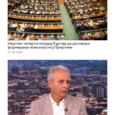
Неуспео четврти покушај Куртија да договори
формирање нове власти у Приштини
07. 08. 2026.