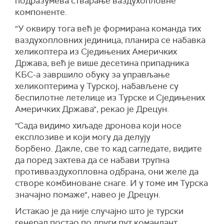
подразумева стварање ваздухопловне
компоненте.
"У оквиру тога већ је формирана команда тих
ваздухопловних јединица, планира се набавка
хеликоптера из Сједињених Америчких
Држава, већ је више десетина припадника
КБС-а завршило обуку за управљање
хеликоптерима у Турској, набављене су
беспилотне летелице из Турске и Сједињених
Америчких Држава", рекао је Дрецун.
"Сада видимо хиљаде дронова који носе
експлозиве и који могу да делују
борбено. Дакле, све то кад сагледате, видите
да поред захтева да се набави трупна
противваздухопловна одбрана, они желе да
створе комбиноване снаге. И у томе им Турска
значајно помаже", навео је Дрецун.
Истакао је да није случајно што је турски
генерал постао по други пут командант