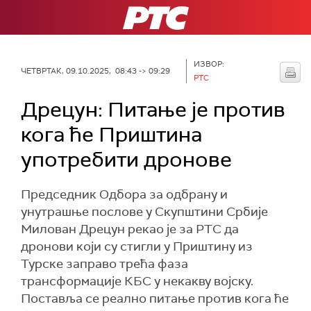
РТС
ИЗВОР:
ЧЕТВРТАК, 09.10.2025, 08:43 -> 09:29
РТС
Дрецун: Питање је против
кога ће Приштина
употребити дронове
Председник Одбора за одбрану и
унутрашње послове у Скупштини Србије
Милован Дрецун рекао је за РТС да
дронови који су стигли у Приштину из
Турске заправо трећа фаза
трансформације КБС у некакву војску.
Поставља се реално питање против кога ће