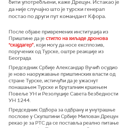
бити употребљени, каже Дрецун. Истакао је
да није случајно што је турски генерал
постао по други пут командант Кфора.
После објаве привремених институција из
Приштине да је
стигло на хиљаде дронова
"скајдагер“
, који могу да носе експлозив,
поручених од Турске, оштре реакције из
Београда.
Председник Србије Александар Вучић осудио
је ново наоружавање приштинских власти од
стране Турске, истичући да је ужаснут
понашањем Турске и бруталним кршењем
Повеље УН и Резолуције Савета безбедности
УН 1244.
Председник Одбора за одбрану и унутра
шње
послове у Скупштини Србије Милован Дрецун
рекао је за РТС да се поставља реално питање