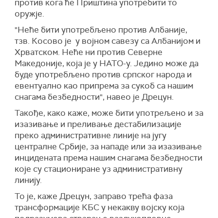
против кога ће Приштина употребити то
оружје.
"Неће бити употребљено против Албаније,
тзв. Косово је у војном савезу са Албанијом и
Хрватском. Неће ни против Северне
Македоније, која је у НАТО-у. Једино може да
буде употребљено против српског народа и
евентуално као припрема за сукоб са нашим
снагама безбедности", навео је Дрецун.
Такође, како каже, може бити употрељено и за
изазивање и преливање дестабилизације
преко административне линије на југу
централне Србије, за нападе или за изазивање
инцидената према нашим снагама безбедности
које су стациониране уз административну
линију.
То је, каже Дрецун, заправо трећа фаза
трансформације КБС у некакву војску која