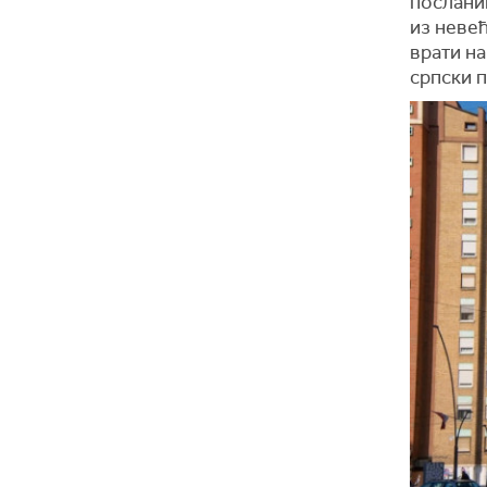
послани
из невећ
врати на
српски 