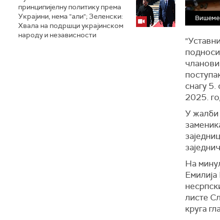
принципијелну политику према
Украјини, нема "али"; Зеленски:
Вишемес
Хвала на подршци украјинском
народу и независности
"Уставни
подноси
члановим
поступак
снагу 5.
2025. г
У жалби 
заменик
заједниц
заједнич
На минул
Емилија 
несрпски
листе Сл
круга гл