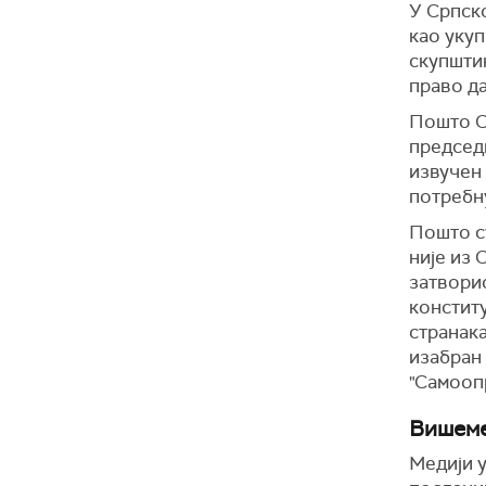
У Српско
као уку
скупштин
право д
Пошто Ср
председ
извучен 
потребну
Пошто су
није из 
затворио
констит
странака
изабран 
"Самооп
Вишеме
Медији у