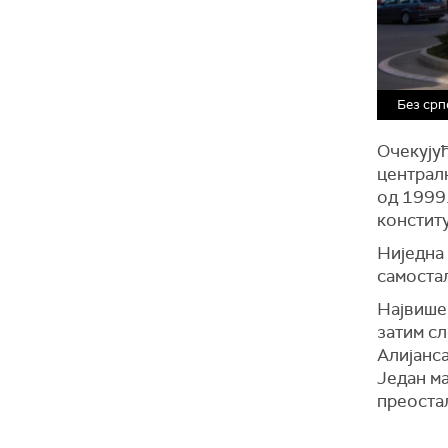
Без срп
Очекујућ
централн
од 1999
конститу
Ниједна
самоста
Највише
затим сл
Алијанса
Један ма
преостал