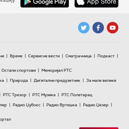
кацију
|
|
|
|
|
ни
Време
Сервисне вести
Сматрачница
Подкаст
|
Остали спортови
Меморијал РТС
|
|
|
ка
Природа
Дигитални предузетник
За мале велике
|
|
|
РТС Трезор
РТС Музика
РТС Полетарац
|
|
|
|
лер
Радио Џубокс
Радио Вртешка
Радио Џезер
ортал