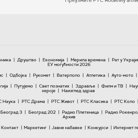
Преузмите РТС мобилну апли
|
|
|
|
оника
Друштво
Економија
Мерила времена
Рат у Украји
ЕУ могућности 2026
|
|
|
|
|
|
ис
Одбојка
Рукомет
Ватерполо
Атлетика
Ауто-мото
|
|
|
|
|
гијa
Путујемо
Свет познатих
Здравље
Филм и ТВ
Нау
|
хероје
Наизглед здрав
|
|
|
|
С Наука
РТС Драма
РТС Живот
РТС Класика
РТС Коло
|
|
|
 Београд 3
Београд 202
Радио Плетеница
Радио Рокенро
Архив
|
|
|
|
Контакт
Маркетинг
Јавне набавке
Конкурси
Интернет п