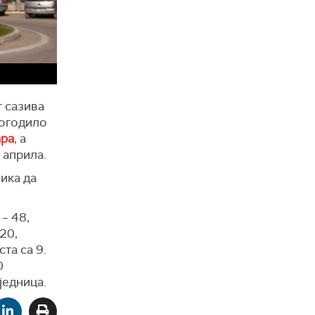
г сазива
догодило
ара
, а
 априла.
ика да
– 48,
20,
та са 9.
0
једница.