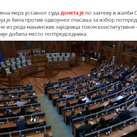
ена мера уставног суда
донета је
по захтеву и жалби 
оја је била против одвојеног гласања за избор потпре
не из реда мањинских заједница током конститутивне 
није добила место потпредседника.