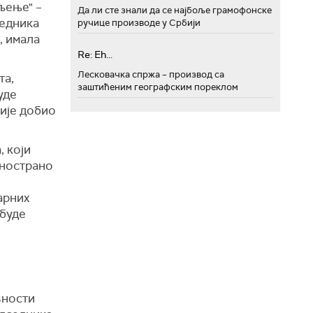
љење" –
Да ли сте знали да се најбоље грамофонске
седника
ручице производе у Србији
, имала
Re: Eh...
Лесковачка спржа – производ са
та,
заштићеним географским пореклом
уде
није добио
, који
еднострано
арних
 буде
вности