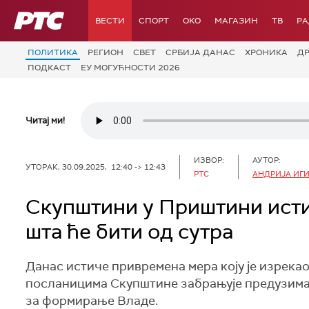
РТС
ВЕСТИ
СПОРТ
OKO
МАГАЗИН
ТВ
Р
ПОЛИТИКА
РЕГИОН
СВЕТ
СРБИЈА ДАНАС
ХРОНИКА
Д
ПОДКАСТ
ЕУ МОГУЋНОСТИ 2026
Читај ми!
ИЗВОР:
АУТОР:
УТОРАК, 30.09.2025, 12:40 -> 12:43
РТС
АНДРИЈА ИГ
Скупштини у Приштини исти
шта ће бити од сутра
Данас истиче привремена мера коју је изрекао 
посланицима Скупштине забрањује предузима
за формирање Владе.