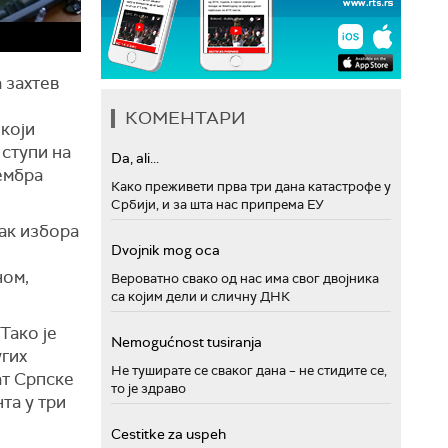
 захтев
КОМЕНТАРИ
који
 ступи на
Da, ali...
тембра
Како преживети прва три дана катастрофе у
Србији, и за шта нас припрема ЕУ
пак избора
Dvojnik mog oca
ном,
Вероватно свако од нас има свог двојника
са којим дели и сличну ДНК
Тако је
Nemogućnost tusiranja
угих
Не туширате се сваког дана – не стидите се,
ат Српске
то је здраво
та у три
Cestitke za uspeh