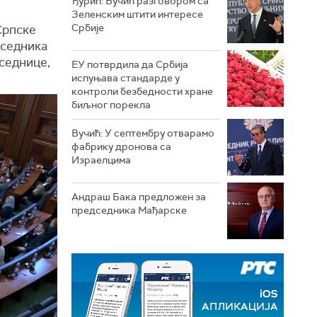
Ђурић: Вучић разговором са
Зеленским штити интересе
Србије
Српске
дседника
седнице,
ЕУ потврдила да Србија
испуњава стандарде у
контроли безбедности хране
биљног порекла
Вучић: У септембру отварамо
фабрику дронова са
Израелцима
Андраш Бакa предложен за
председника Мађарске