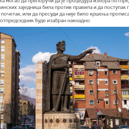
ка могао да препоручи да је процедура избора потпр
инских заједница била против правила и да поступак 
 почетак, или да пресуди да није било кршења прописа
потпредседник буде изабран накнадно.