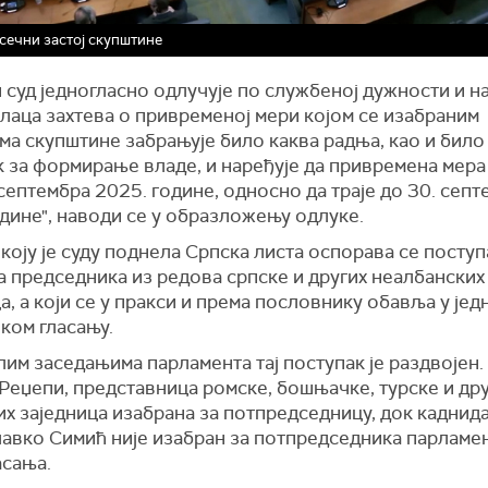
ечни застој скупштине
 суд једногласно одлучује по службеној дужности и на
лаца захтева о привременој мери којом се изабраним
а скупштине забрањује било каква радња, као и било 
 за формирање владе, и наређује да привремена мера
 септембра 2025. године, односно да траје до 30. сеп
одине", наводи се у образложењу одлуке.
коју је суду поднела Српска листа оспорава се посту
а председника из редова српске и других неалбанских
а, а који се у пракси и према пословнику обавља у јед
ком гласању.
им заседањима парламента тај поступак је раздвојен. 
Реџепи, представница ромске, бошњачке, турске и др
х заједница изабрана за потпредседницу, док каднид
авко Симић није изабран за потпредседника парламен
асања.