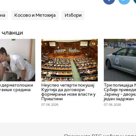
на
Косово и Метохија
Избори
 чланци
и дерматолошки
Неуспео четврти покушај
Три полицајца
у више средина
Куртија да договори
Србије приведе
формирање нове власти у
Јарињу – двоји
Приштини
један задржан
07. 08. 2026.
07. 08. 2026.