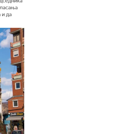
едседника
гласања
 и да