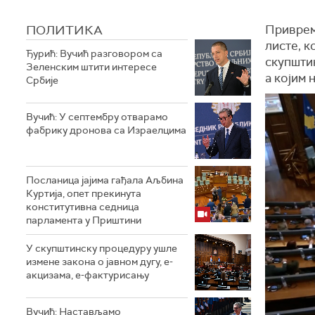
ПОЛИТИКА
Приврем
листе, к
Ђурић: Вучић разговором са
скупшти
Зеленским штити интересе
а којим 
Србије
Вучић: У септембру отварамо
фабрику дронова са Израелцима
Посланица јајима гађала Аљбина
Куртија, опет прекинута
конститутивна седница
парламента у Приштини
У скупштинску процедуру ушле
измене закона о јавном дугу, е-
акцизама, е-фактурисању
Вучић: Настављамо