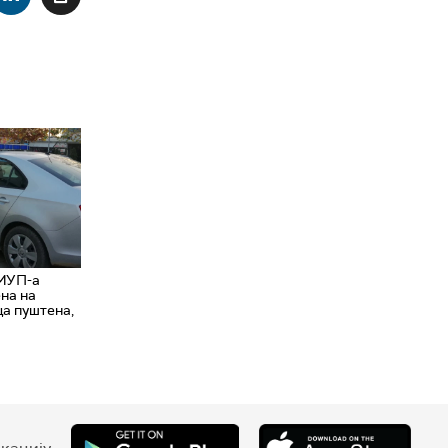
 МУП-а
на на
ца пуштена,