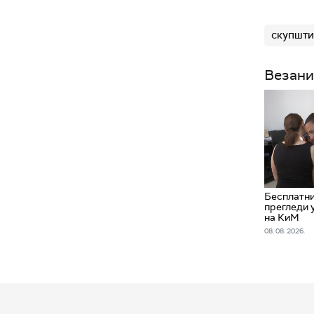
скупшти
Везани
Бесплатн
прегледи 
на КиМ
08. 08. 2026.