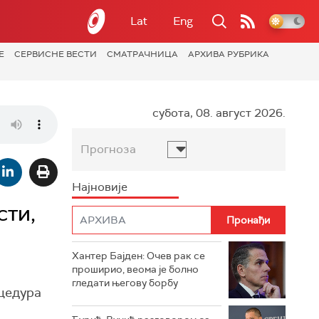
Lat
Eng
Е
СЕРВИСНЕ ВЕСТИ
СМАТРАЧНИЦА
АРХИВА РУБРИКА
субота, 08. август 2026.
Прогноза
Најновије
сти,
Хантер Бајден: Очев рак се
проширио, веома је болно
гледати његову борбу
цедура