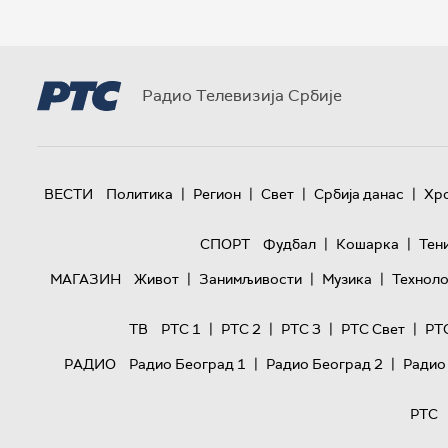
Радио Телевизија Србије
|
|
|
|
ВЕСТИ
Политика
Регион
Свет
Србија данас
Хр
|
|
СПОРТ
Фудбал
Кошарка
Тен
|
|
|
МАГАЗИН
Живот
Занимљивости
Музика
Техноло
|
|
|
|
ТВ
РТС 1
РТС 2
РТС 3
РТС Свет
РТ
|
|
РАДИО
Радио Београд 1
Радио Београд 2
Радио
РТС