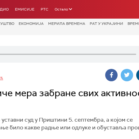
АДИО
ЕМИСИЈЕ
РТС
Остало
РУШТВО
ЕКОНОМИЈА
МЕРИЛА ВРЕМЕНА
РАТ У УКРАЈИНИ
ВРЕМ
ИЋ
че мера забране свих активно
уставни суд у Приштини 5. септембра, а којом се
ње било какве радње или одлуке и обуставља про