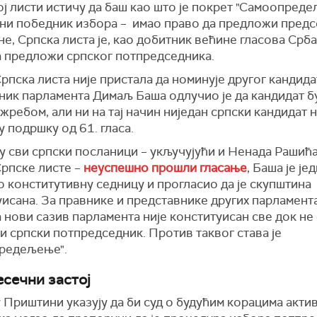
ј листи истичу да баш као што је покрет "Самоопреде
пни победник избора – имао право да предложи пред
е, Српска листа је, као добитник већине гласова Срба
а предложи српског потпредседника.
пска листа није пристала да номинује другог кандида
ник парламента Димаљ Баша одлучио је да кандидат б
жребом, али ни на тај начин ниједан српски кандидат 
 подршку од 61. гласа.
 сви српски посланици – укључујући и Ненада Рашића
Српске листе –
неуспешно прошли гласање
, Баша је ј
 конститутивну седницу и прогласио да је скупштина
уисана. За правнике и представнике других парламент
 нови сазив парламента није конституисан све док не
и српски потпредседник. Против таквог става је
редељење".
сечни застој
 Приштини указују да би суд о будућим корацима акти