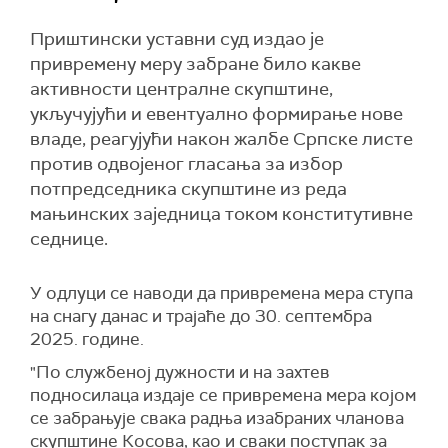
Приштински уставни суд издао је
привремену меру забране било какве
активности централне скупштине,
укључујући и евентуално формирање нове
владе, реагујући након жалбе Српске листе
против одвојеног гласања за избор
потпредседника скупштине из реда
мањинских заједница током конститутивне
седнице.
У одлуци се наводи да привремена мера ступа
на снагу данас и трајаће до 30. септембра
2025. године.
"П​о службеној дужности и на захтев
подносилаца издаје се привремена мера којом
се забрањује свака радња изабраних чланова
скупштине Косова, као и сваки поступак за