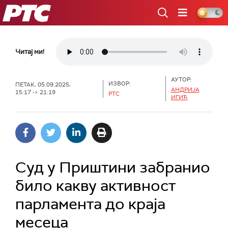
РТС
Читај ми!
АУТОР:
ИЗВОР:
ПЕТАК, 05.09.2025,
АНДРИЈА
15:17 -> 21:19
РТС
ИГИЋ
Суд у Приштини забранио
било какву активност
парламента до краја
месеца