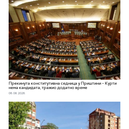
Прекинута конститутивна седница у Приштини – Курти
нема кандидата, тражио додатно време
06. 08. 2026.