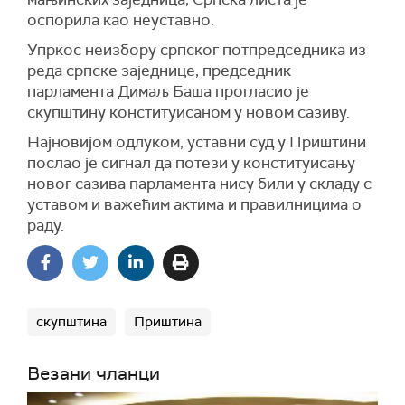
оспорила као неуставно.
Упркос неизбору српског потпредседника из
реда српске заједнице, председник
парламента Димаљ Баша прогласио је
скупштину конституисаном у новом сазиву.
Најновијом одлуком, уставни суд у Приштини
послао је сигнал да потези у конституисању
новог сазива парламента нису били у складу с
уставом и важећим актима и правилницима о
раду.
скупштина
Приштина
Везани чланци