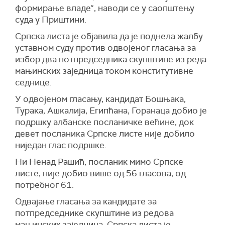
формирање владе“, наводи се у саопштењу
суда у Приштини.
Српска листа је објавила да је поднела жалбу
уставном суду против одвојеног гласања за
избор два потпредседника скупштине из реда
мањинских заједница током конститутивне
седнице.
У одвојеном гласању, кандидат Бошњака,
Турака, Ашкалија, Египћана, Горанаца добио је
подршку албанске посланичке већине, док
девет посланика Српске листе није добило
ниједан глас подршке.
Ни Ненад Рашић, посланик мимо Српске
листе, није добио више од 56 гласова, од
потребног 61.
Одвајање гласања за кандидате за
потпредседнике скупштине из редова
мањинских заједница, Српска листа је