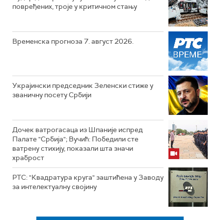
повређених, троје у критичном стању
Временска прогноза 7. август 2026.
Украјински председник Зеленски стиже у
званичну посету Србији
Дочек ватрогасаца из Шпаније испред
Палате "Србија"; Вучић: Победили сте
ватрену стихију, показали шта значи
храброст
РТС: "Квадратура круга" заштићена у Заводу
за интелектуалну својину