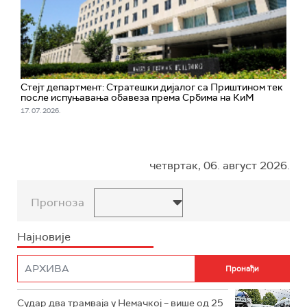
Стејт департмент: Стратешки дијалог са Приштином тек
после испуњавања обавеза према Србима на КиМ
17. 07. 2026.
четвртак, 06. август 2026.
Прогноза
Најновије
Судар два трамваја у Немачкој – више од 25