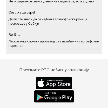
Не туширате се сваког дана – не стидите се, то је здраво
Cestitke za uspeh
Да ли сте знали да се најбоље грамофонске ручице
производе у Србији
Re: Eh...
Лесковачка спржа – производ са заштићеним географским
пореклом
Преузмите РТС мобилну апликацију