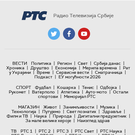
Радио Телевизија Србије
|
|
|
|
ВЕСТИ
Политика
Регион
Свет
Србија данас
|
|
|
|
Хроника
Друштво
Економија
Мерила времена
Рат
|
|
|
|
у Украјини
Време
Сервисне вести
Сматрачница
|
Подкаст
ЕУ могућности 2026
|
|
|
|
СПОРТ
Фудбал
Кошарка
Тенис
Одбојка
|
|
|
|
Рукомет
Ватерполо
Атлетика
Ауто-мото
Остали
|
спортови
Меморијал РТС
|
|
|
МАГАЗИН
Живот
Занимљивости
Музика
|
|
|
|
Технологијa
Путујемо
Свет познатих
Здравље
|
|
|
|
Филм и ТВ
Наука
Природа
Дигитални предузетник
|
За мале велике хероје
Наизглед здрав
|
|
|
|
|
ТВ
РТС 1
РТС 2
РТС 3
РТС Свет
РТС Наука