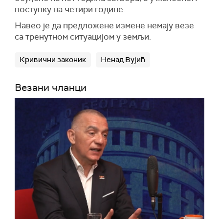
поступку на четири године.
Навео је да предложене измене немају везе
са тренутном ситуацијом у земљи.
Кривични законик
Ненад Вујић
Везани чланци