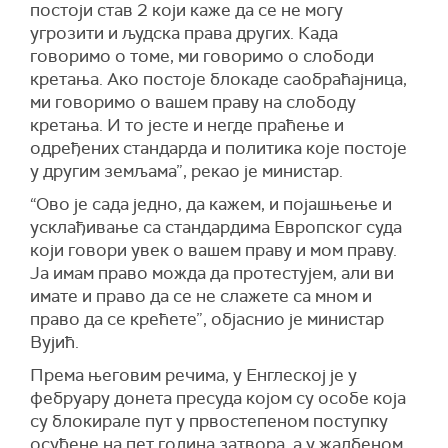
постоји став 2 који каже да се не могу
угрозити и људска права других. Када
говоримо о томе, ми говоримо о слободи
кретања. Ако постоје блокаде саобраћајница,
ми говоримо о вашем праву на слободу
кретања. И то јесте и негде праћење и
одређених стандарда и политика које постоје
у другим земљама”, рекао је министар.
“Ово је сада једно, да кажем, и појашњење и
усклађивање са стандардима Европског суда
који говори увек о вашем праву и мом праву.
Ја имам право можда да протестујем, али ви
имате и право да се не слажете са мном и
право да се крећете”, објаснио је министар
Вујић.
Према његовим речима, у Енглеској је у
фебруару донета пресуда којом су особе која
су блокирале пут у првостепеном поступку
осуђене на пет година затвора, а у жалбеном