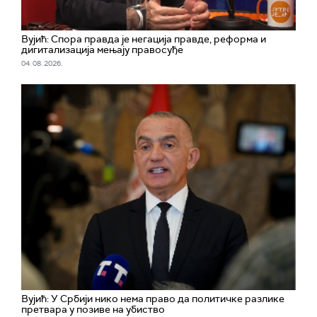
Вујић: Спора правда је негација правде, реформа и
дигитализација мењају правосуђе
04. 08. 2026.
Вујић: У Србији нико нема право да политичке разлике
претвара у позиве на убиство