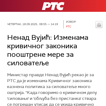
РТС
ИЗВОР:
ЧЕТВРТАК, 18.09.2025, 08:55 -> 14:19
РТС
Ненад Вујић: Изменама
кривичног законика
пооштрене мере за
силоватеље
Mинистaр правде Ненад Вујић рекао је за
РТС да је изменама Кривичног законика
казнена политика за силоватеље много
оштрија. "Када говоримо о кривичном делу
'силовање' и 'обљуба без пристанка' ствара
се погрешан утисак да се укида кривично