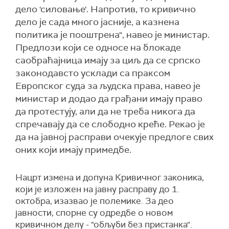
дело 'силовање'. Напротив, то кривично
дело је сада много јасније, а казнена
политика је пооштрена", навео је министар.
Предлози који се односе на блокаде
саобраћајница имају за циљ да се српско
законодавсто усклади са праксом
Европског суда за људска права, навео је
министар и додао да грађани имају право
да протестују, али да не треба никога да
спречавају да се слободно креће. Рекао је
да на јавној расправи очекује предлоге свих
оних који имају примедбе.
Нацрт измена и допуна Кривичног законика,
који је изложен на јавну расправу до 1.
октобра, изазвао је полемике. За део
јавности, спорне су одредбе о новом
кривичном делу - "обљуби без пристанка".