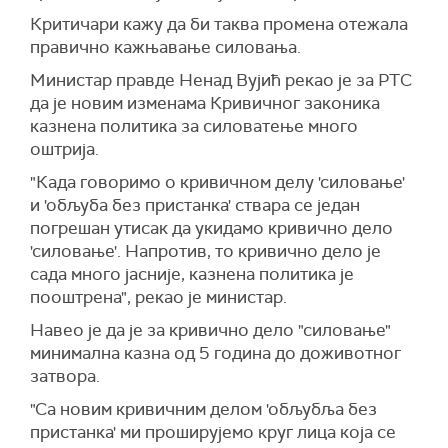
Критичари кажу да би таква промена отежала
правично кажњавање силовања.
Mинистaр правде Ненад Вујић рекао је за РТС
да је новим изменама Кривичног законика
казнена политика за силоватење много
оштрија.
"Када говоримо о кривичном делу 'силовање'
и 'обљуба без пристанка' ствара се један
погрешан утисак да укидамо кривично дело
'силовање'. Напротив, то кривично дело је
сада много јасније, казнена политика је
пооштрена", рекао је министар.
Навео је да је за кривично дело "силовање"
минимална казна од 5 година до доживотног
затвора.
"Са новим кривичним делом 'обљубља без
пристанка' ми проширујемо круг лица која се