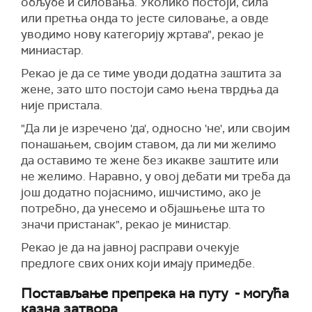
обљубе и силовања. Уколико постоји, сила
или претња онда то јесте силовање, а овде
уводимо нову категорију жртава", рекао је
миниастар.
Рекао је да се тиме уводи додатна заштита за
жене, зато што постоји само њена тврдња да
није пристала.
"Да ли је изречено 'да', односно 'не', или својим
понашањем, својим ставом, да ли ми желимо
да оставимо те жене без икакве заштите или
не желимо. Наравно, у овој дебати ми треба да
још додатно појаснимо, ишчистимо, ако је
потребно, да унесемо и објашњење шта то
значи пристанак", рекао је министар.
Рекао је да на јавној расправи очекује
предлоге свих оних који имају примедбе.
Постављање препрека на путу - могућа
казна затвора