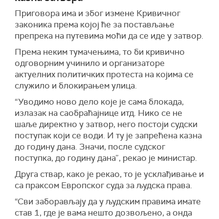
Приговора има и због измене Кривичног
законика према којој ће за постављање
препрека на путевима моћи да се иде у затвор.
Према неким тумачењима, то би кривично
одговорним учинило и организаторе
актуелних политичких протеста на којима се
служило и блокирањем улица.
“Уводимо ново дело које је сама блокада,
излазак на саобраћајнице итд. Нико се не
шаље директно у затвор, него постоји судски
поступак који се води. И ту је запрећена казна
до годину дана. Значи, после судског
поступка, до годину дана”, рекао је министар.
Друга ствар, како је рекао, то је усклађивање и
са праксом Европског суда за људска права.
“Сви заборављају да у људским правима имате
став 1, где је вама нешто дозвољено, а онда