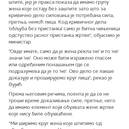
штите, јер је пракса показа да имамо групу
жена које остају без заштите зато што за
кривично дело силовања је потребана сила,
претња, немоћ лица. Код кривичног дела
'обљуба без пристанка' само је битна чињеница
одстуство јасног пристанка жртве", објаснио је
министар.
"Овде имате, само да је жена рекла 'не' и то 'не'
значи 'не'. Оно може бити изражено гласом
или одређеним понашањем где се
подразумева да је то 'не'. Ово дело се лакше
доказује и проширујемо круг лица", рекао је
Вујић.
Према његовим речима, поента је да се не
троши време доказивање силе, претње, него
да имамо елемент који обухвата жене жртве
које нису биле обухваћене.
"Ми ширимо круг жена које штитимо од