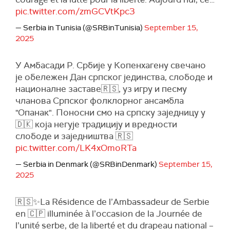
pic.twitter.com/zmGCVtKpc3
— Serbia in Tunisia (@SRBinTunisia)
September 15,
2025
У Амбасади Р. Србије у Копенхагену свечано
је обележен Дан српског јединства, слободе и
националне заставе🇷🇸, уз игру и песму
чланова Српског фолклорног ансамбла
"Опанак". Поносни смо на српску заједницу у
🇩🇰 која негује традицију и вредности
слободе и заједништва 🇷🇸
pic.twitter.com/LK4xOmoRTa
— Serbia in Denmark (@SRBinDenmark)
September 15,
2025
🇷🇸✨La Résidence de l’Ambassadeur de Serbie
en 🇨🇵 illuminée à l’occasion de la Journée de
l’unité serbe, de la liberté et du drapeau national –