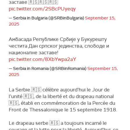
заставе 🇷🇸🇷🇸🇷🇸
pic.twitter.com/2SBcPUyeqy
— Serbia in Bulgaria (@SRBinBulgaria)
September 15,
2025
Амбасада Републике Србије у Букурешту
честита Дан српског јединства, слободе и
националне заставе!
pic.twitter.com/8XbYwpa2aY
— Serbia in Romania (@SRBinRomania)
September 15,
2025
La Serbie 🇷🇸 célèbre aujourd’hui le Jour de
l’unité 🇷🇸, de la liberté et du drapeau national
🇷🇸, établi en commémoration de la Percée du
Front de Thessalonique le 15 septembre 1918.
Le drapeau serbe 🇷🇸 a toujours incarné le
courage et la lutte pour la liberté. Aujourd’hui, ce…