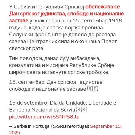
У Србији и Републици Српској
обележава се
Дан српског јединства, слободе и националне
заставе
у знак сећања на 15. септембар 1918.
године, када је српска војска пробила
Солунски фронт, што је довело до распада
савеза Централних сила и окончања Првог
светског рата.
Тим поводом, данас су у амбасадама,
конзулатима и мисијама Републике Србије
широм света истакнуте српске тробојке.
15. септембaр, Дан српског јединства,
слободе и националне заставе 🇷🇸
15 de setembro, Dia da Unidade, Liberdade e
Bandeira Nacional da Sérvia 🇷🇸
pic.twitter.com/wrSSNPS8Jz
— Serbia in Portugal (@SRBinPortugal)
September 15,
2025