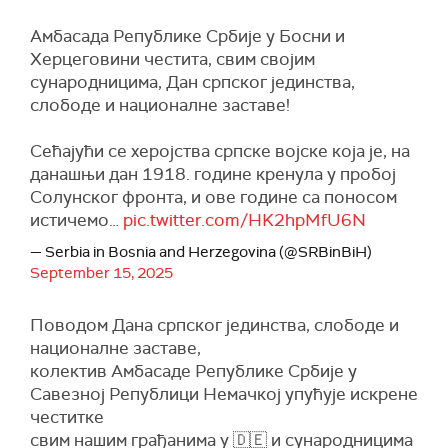
Амбасада Републике Србије у Босни и
Херцеговини честита, свим својим
сународницима, Дан српског јединства,
слободе и националне заставе!
Сећајући се херојства српске војске која је, на
данашњи дан 1918. године кренула у пробој
Солунског фронта, и ове године са поносом
истичемо…
pic.twitter.com/HK2hpMfU6N
— Serbia in Bosnia and Herzegovina (@SRBinBiH)
September 15, 2025
Поводом Дана српског јединства, слободе и
националне заставе,
колектив Амбасаде Републике Србије у
Савезној Републици Немачкој упућује искрене
честитке
свим нашим грађанима y 🇩🇪 и сународницима