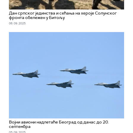
Дан српског јединства и сећања на хероје Солунског
фронта обележен у Битољу
06. 09. 2025.
Војни авиони надлетаће Београд од данас до 20.
септембра
05. 09. 2025.