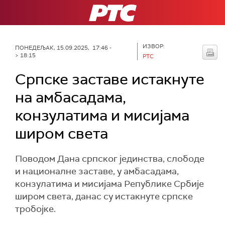
РТС
ИЗВОР:
ПОНЕДЕЉАК, 15.09.2025, 17:46 -
> 18:15
РТС
Српске заставе истакнуте
на амбасадама,
конзулатима и мисијама
широм света
Поводом Дана српског јединства, слободе
и националне заставе, у амбасадама,
конзулатима и мисијама Републике Србије
широм света, данас су истакнуте српске
тробојке.