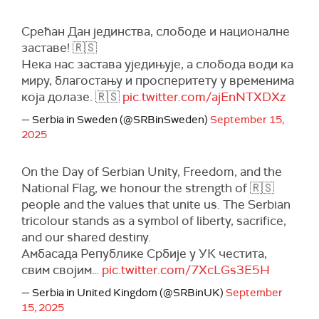
Срећан Дан јединства, слободе и националне
заставе! 🇷🇸
Нека нас застава уједињује, а слобода води ка
миру, благостању и просперитету у временима
која долазе. 🇷🇸
pic.twitter.com/ajEnNTXDXz
— Serbia in Sweden (@SRBinSweden)
September 15,
2025
On the Day of Serbian Unity, Freedom, and the
National Flag, we honour the strength of 🇷🇸
people and the values that unite us. The Serbian
tricolour stands as a symbol of liberty, sacrifice,
and our shared destiny.
Амбасада Републике Србије у УК честита,
свим својим…
pic.twitter.com/7XcLGs3E5H
— Serbia in United Kingdom (@SRBinUK)
September
15, 2025