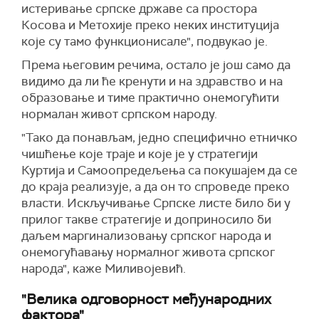
истеривање српске државе са простора
Косова и Метохије преко неких институција
које су тамо функционисале", подвукао је.
Према његовим речима, остало је још само да
видимо да ли ће кренути и на здравство и на
образовање и тиме практично онемогућити
нормалан живот српском народу.
"Тако да понављам, једно специфично етничко
чишћење које траје и које је у стратегији
Куртија и Самоопредељења са покушајем да се
до краја реализује, а да он то спроведе преко
власти. Искључивање Српске листе било би у
прилог такве стратегије и доприносило би
даљем маргинализовању српског народа и
онемогућавању нормалног живота српског
народа", каже Миливојевић.
"Велика одговорност међународних
фактора"