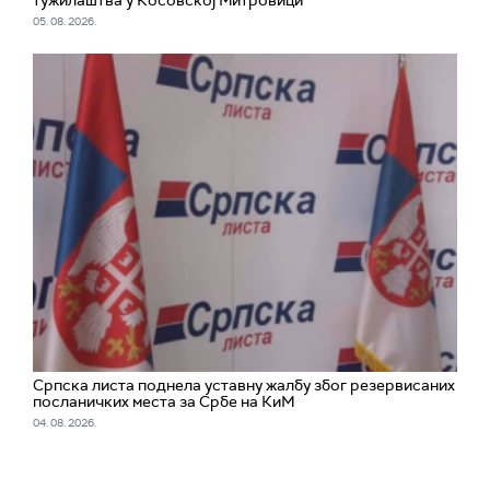
тужилаштва у Косовској Митровици
05. 08. 2026.
Српска листа поднела уставну жалбу због резервисаних
посланичких места за Србе на КиМ
04. 08. 2026.