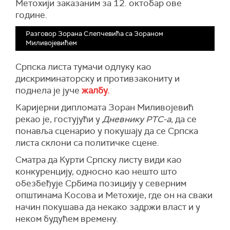
Метохији заказаним за 12. октобар ове
године.
Разговор Зорана Слепчевића са Зораном
Миливојевићем
Српска листа тумачи одлуку као
дискриминаторску и противзакониту и
поднела је јуче
жалбу.
Каријерни дипломата Зоран Миливојевић
рекао је, гостујући у
Дневнику РТС-а
, да се
понавља сценарио у покушају да се Српска
листа склони са политичке сцене.
Сматра да Курти Српску листу види као
конкуренцију, односно као нешто што
обезбеђује Србима позицију у северним
општинама Косова и Метохије, где он на сваки
начин покушава да некако задржи власт и у
неком будућем времену.