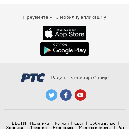
Преузмите РТС мобилну апликацију
Радио Телевизија Србије
|
|
|
|
ВЕСТИ
Политика
Регион
Свет
Србија данас
|
|
|
|
Хроника
Друштво
Економија
Мерила времена
Рат