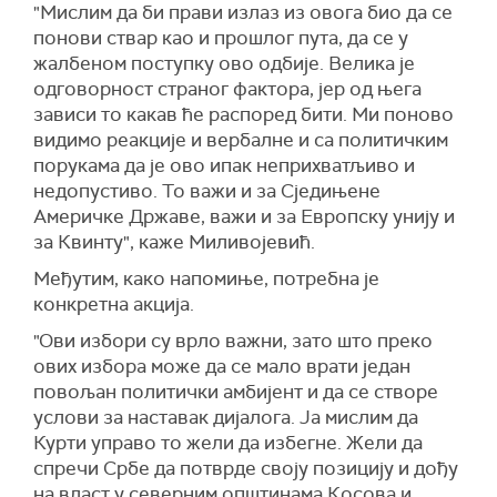
"Мислим да би прави излаз из овога био да се
понови ствар као и прошлог пута, да се у
жалбеном поступку ово одбије. Велика је
одговорност страног фактора, јер од њега
зависи то какав ће распоред бити. Ми поново
видимо реакције и вербалне и са политичким
порукама да је ово ипак неприхватљиво и
недопустиво. То важи и за Сједињене
Америчке Државе, важи и за Европску унију и
за Квинту", каже Миливојевић.
Међутим, како напомиње, потребна је
конкретна акција.
"Ови избори су врло важни, зато што преко
ових избора може да се мало врати један
повољан политички амбијент и да се створе
услови за наставак дијалога. Ја мислим да
Курти управо то жели да избегне. Жели да
спречи Србе да потврде своју позицију и дођу
на власт у северним општинама Косова и