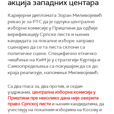
акција западних центара
Каријерни дипломата Зоран Миливојевић
рекао је за РТС да је одлука централне
изборне комисије у Приштини да одбије
верификацију Српске листе и њених
кандидата за локалне изборе заправо
сценарио да се та листа склони са
политичке сцене. Специфично етничко
чишћење на КиМ је у стратегији Куртија и
Самоопредељења са покушајем да се до
краја реализује, напомиње Миливојевић.
Са два гласа за, два против, и седам
уздржаних,
централна изборна комисија у
Приштини пре неколико дана није оверила
право Српској листи
и њеним кандидатима, да
учествују на локалним изборима на Косову и