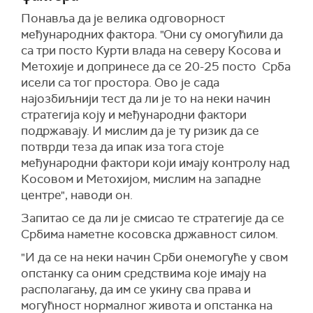
Понавља да је велика одговорност
међународних фактора. "Они су омогућили да
са три посто Курти влада на северу Косова и
Метохије и допринесе да се 20-25 посто Срба
исели са тог простора. Ово је сада
најозбиљнији тест да ли је то на неки начин
стратегија коју и међународни фактори
подржавају. И мислим да је ту ризик да се
потврди теза да ипак иза тога стоје
међународни фактори који имају контролу над
Косовом и Метохијом, мислим на западне
центре", наводи он.
Запитао се да ли је смисао те стратегије да се
Србима наметне косовска државност силом.
"И да се на неки начин Срби онемогуће у свом
опстанку са оним средствима које имају на
располагању, да им се укину сва права и
могућност нормалног живота и опстанка на