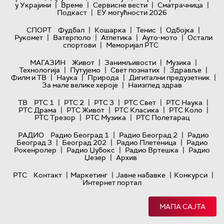
|
|
|
|
у Украјини
Време
Сервисне вести
Сматрачница
|
Подкаст
ЕУ могућности 2026
|
|
|
|
СПОРТ
Фудбал
Кошарка
Тенис
Одбојка
|
|
|
|
Рукомет
Ватерполо
Атлетика
Ауто-мото
Остали
|
спортови
Меморијал РТС
|
|
|
МАГАЗИН
Живот
Занимљивости
Музика
|
|
|
|
Технологијa
Путујемо
Свет познатих
Здравље
|
|
|
|
Филм и ТВ
Наука
Природа
Дигитални предузетник
|
За мале велике хероје
Наизглед здрав
|
|
|
|
|
ТВ
РТС 1
РТС 2
РТС 3
РТС Свет
РТС Наука
|
|
|
|
РТС Драма
РТС Живот
РТС Класика
РТС Коло
|
|
РТС Трезор
РТС Музика
РТС Полетарац
|
|
РАДИО
Радио Београд 1
Радио Београд 2
Радио
|
|
|
Београд 3
Београд 202
Радио Плетеница
Радио
|
|
|
Рокенролер
Радио Џубокс
Радио Вртешка
Радио
|
Џезер
Архив
|
|
|
|
РТС
Контакт
Маркетинг
Јавне набавке
Конкурси
Интернет портал
МАПА САЈТА