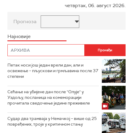
четвртак, 06. август 2026.
Прогноза
Најновије
Петак носи још један врели дан, али и
освежење – пљускови и грмљавина после 37
степени
Сећање на убијене дан после "Олује" у
Уздољу, посланица на комеморацији
прочитала сведочење једине преживеле
Судар два трамваја у Немачкој – више од 25
повређених, троје у критичном стању