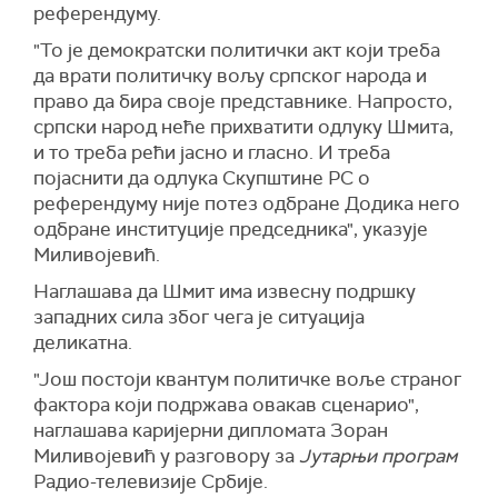
референдуму.
"То је демократски политички акт који треба
да врати политичку вољу српског народа и
право да бира своје представнике. Напросто,
српски народ неће прихватити одлуку Шмита,
и то треба рећи јасно и гласно. И треба
појаснити да одлука Скупштине РС о
референдуму није потез одбране Додика него
одбране институције председника", указује
Миливојевић.
Наглашава да Шмит има извесну подршку
западних сила због чега је ситуација
деликатна.
"Још постоји квантум политичке воље страног
фактора који подржава овакав сценарио",
наглашава каријерни дипломата Зоран
Миливојевић у разговору за
Јутарњи програм
Радио-телевизије Србије.