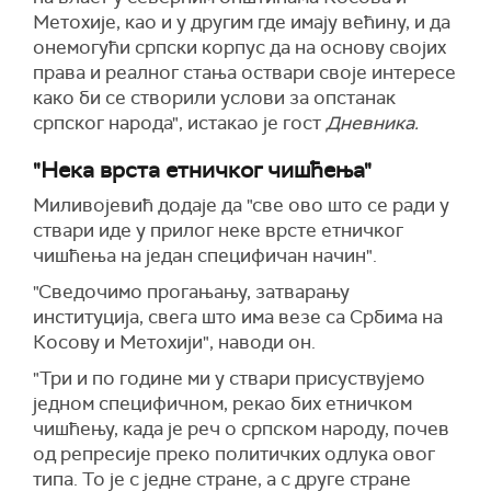
Метохије, као и у другим где имају већину, и да
онемогући српски корпус да на основу својих
права и реалног стања оствари своје интересе
како би се створили услови за опстанак
српског народа", истакао је гост
Дневника.
"Нека врста етничког чишћења"
Миливојевић додаје да "све ово што се ради у
ствари иде у прилог неке врсте етничког
чишћења на један специфичан начин".
"Сведочимо прогањању, затварању
институција, свега што има везе са Србима на
Косову и Метохији", наводи он.
"Три и по године ми у ствари присуствујемо
једном специфичном, рекао бих етничком
чишћењу, када је реч о српском народу, почев
од репресије преко политичких одлука овог
типа. То је с једне стране, а с друге стране