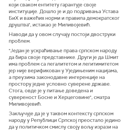
који сваком ентитету гарантује своје
институције. Дошло је и до подривања Устава
БиХ и важећих норми и правила демократског
друштва", истакао је Миливојевић.
Наводи да у овом случају постоји двоструки
проблем.
"Један је ускраћивање права српском народу
да бира своје представнике. Други је да Шмит
има проблем са легалитетом и легитимитетом
јер није верификован у Уједињеним нацијама,
а преузима законодавне ингеренције на
простору једне условно суверене државе.
Стога, овде је у питање доведена и
сувереност Босне и Херцеговине", сматра
Миливојевић.
Закључује да је у таквом контексту српском
народу у Републици Српској преостало једино
да у политичком смислу своју вољу изрази на