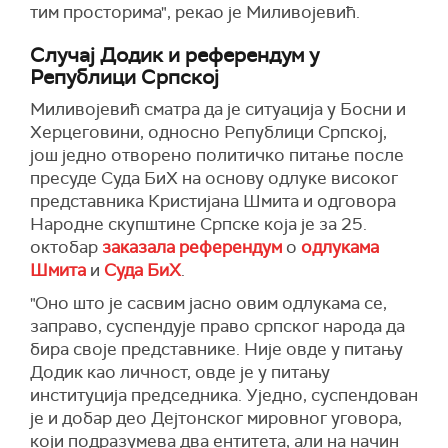
тим просторима", рекао је Миливојевић.
Случај Додик и референдум у
Републици Српској
Миливојевић сматра да је ситуација у Босни и
Херцеговини, односно Републици Српској,
још једно отворено политичко питање после
пресуде Суда БиХ на основу одлуке високог
представника Кристијана Шмита и одговора
Народне скупштине Српске која је за 25.
октобар
заказала референдум
о
одлукама
Шмита
и
Суда БиХ
.
"Оно што је сасвим јасно овим одлукама се,
заправо, суспендује право српског народа да
бира своје представнике. Није овде у питању
Додик као личност, овде је у питању
институција председника. Уједно, суспендован
је и добар део Дејтонског мировног уговора,
који подразумева два ентитета, али на начин