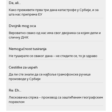
Da, ali...
Како преживети прва три дана катастрофе у Србији, и за
шта нас припрема ЕУ
Dvojnik mog oca
Вероватно свако од нас има свог двојника са којим дели и
сличну ДНК
Nemogućnost tusiranja
Не туширате се сваког дана – не стидите се, то је здраво
Cestitke za uspeh
Да ли сте знали да се најбоље грамофонске ручице
производе у Србији
Re: Eh...
Лесковачка спржа – производ са заштићеним географским
пореклом