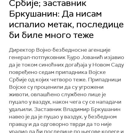
Србије; заставник
Бркушанин: Да нисам
испалио метак, последице
би биле много теже
Директор Војно-безбедносне агенције
генерал-потпуковник Ђуро Јованић изјавио
да је током синоћних догађаја у Новом Саду
повређено седам припадника Војске
Србије од којих четворо теже. Припадници
Војске су проценили да су угрожени
животи, овлашћено службено лице је
пуцало у ваздух, након чега су се нападачи
удаљили. Заставник Владимир Бркушанин
навео је да је пуцао у ваздух, у безбедном
правцу и да одговорно тврди да то није
урадио да би последице по његове колеге и