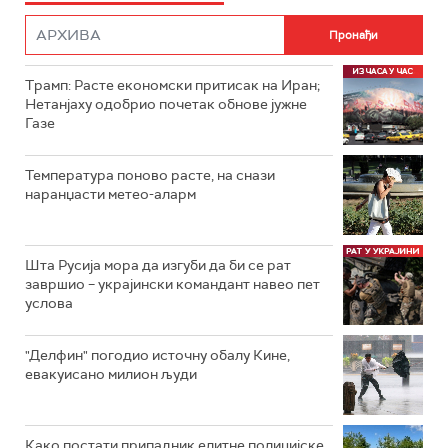
Трамп: Расте економски притисак на Иран;
Нетанјаху одобрио почетак обнове јужне
Газе
Температура поново расте, на снази
наранџасти метео-аларм
Шта Русија мора да изгуби да би се рат
завршио – украјински командант навео пет
услова
"Делфин" погодио источну обалу Кине,
евакуисано милион људи
Како постати припадник елитне полицијске