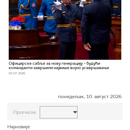
Официрске сабље за нову генерацију – будући
команданти завршили највише војно усавршавање
03. 07. 2026.
понедељак, 10. август 2026.
Прогноза
Најновије