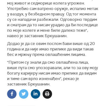
мој живот и седморице колега угрожен.
Употребио сам ватрено оружје, испалио метак
у ваздух, у безбедном правцу. Од тог момента
су се нападачи разбежали. Одговорно тврдим
и сматрам да то нисам урадио да би последице
по моје колеге и мене биле далеко теже",
навео је заставник Бркушанин.
Додао је да се овим послом бави више од 20
година и да није имао прилике да види такав
бес и мржњу према овлашћеним лицима.
"Притом су знали да смо овлашћена лица,
више пута смо упозоравали, али то за ову моју
богату каријеру нисам имао прилике да видим
и тиме сам врло изненађен", рекао је
заставник Бркушанин.