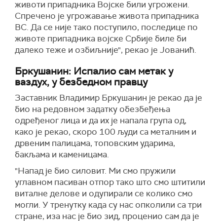
животи припадника Војске били угрожени.
Спречено је угрожавање живота припадника
ВС. Да се није тако поступило, последице по
животе припадника војске Србије биле би
далеко теже и озбиљније", рекао је Јованић.
Бркушанин: Испалио сам метак у
ваздух, у безбедном правцу
Заставник Владимир Бркушанин је рекао да је
био на редовном задатку обезбеђења
одређеног лица и да их је напала група од,
како је рекао, скоро 100 људи са металним и
дрвеним палицама, топовским ударима,
бакљама и каменицама.
"Напад је био силовит. Ми смо пружили
углавном пасиван отпор тако што смо штитили
виталне делове и одупирали се колико смо
могли. У тренутку када су нас опколили са три
стране, иза нас је био зид, проценио сам да је