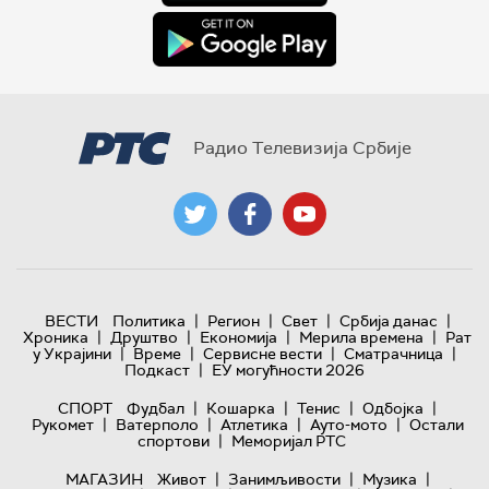
Радио Телевизија Србије
|
|
|
|
ВЕСТИ
Политика
Регион
Свет
Србија данас
|
|
|
|
Хроника
Друштво
Економија
Мерила времена
Рат
|
|
|
|
у Украјини
Време
Сервисне вести
Сматрачница
|
Подкаст
ЕУ могућности 2026
|
|
|
|
СПОРТ
Фудбал
Кошарка
Тенис
Одбојка
|
|
|
|
Рукомет
Ватерполо
Атлетика
Ауто-мото
Остали
|
спортови
Меморијал РТС
|
|
|
МАГАЗИН
Живот
Занимљивости
Музика