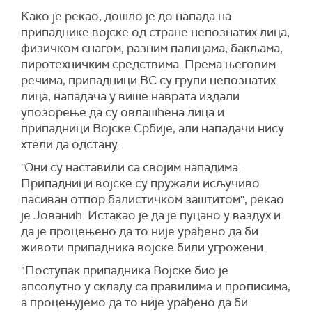
Како је рекао, дошло је до напада на
припаднике војске од стране непознатих лица,
физичком снагом, разним палицама, бакљама,
пиротехничким средствима. Према његовим
речима, припадници ВС су групи непознатих
лица, нападача у више наврата издали
упозорење да су овлашћена лица и
припадници Војске Србије, али нападачи нису
хтели да одстану.
''Они су наставили са својим нападима.
Припадници војске су пружали исључиво
пасиван отпор балистичком заштитом'', рекао
је Јованић. Истакао је да је пуцано у ваздух и
да је процењено да то није урађено да би
животи припадника војске били угрожени.
"Поступак припадника Војске био је
апсолутно у складу са правилима и прописима,
а процењујемо да то није урађено да би