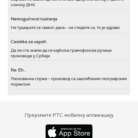
сличну ДНК
Nemogućnost tusiranja
Не туширате се сваког дана – не стидите се, то је здраво
Cestitke za uspeh
Да ли сте знали да се најбоље грамофонске ручице
производе у Србији
Re: Eh...
Лесковачка спржа – производ са заштићеним географским
пореклом
Преузмите РТС мобилну апликацију