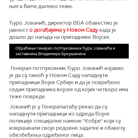
њега биле далеко теже.
Ђуро Јованић, директор ВБА обавестиo je
jaвност
о догађајима у Новом Саду
када је
дошло до напада на припаднике Војске.
Обраћање генерал-потпуковника Ђура Јованића и
заставника Владимира Бркушанина
Генерал-потпуковник Ђуро Јованић изјавио
је да су синоћ у Новом Саду нападнути
припадници Војке Србије и да је повређено
седам припадника војске од којих четворо има
теже повреде.
Јованић је у Генералштабу рекао да су
нападнути припадници из одреда Војне
полиције специјалне намене ''Кобре'' који су
извршавали своје редовне задатке и обавезу
обезбеђења одређеног лица.