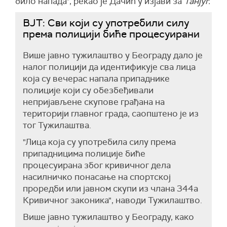
било напада", рекао је Дачић у изјави за
Танјуг.
ВЈТ: Сви који су употребили силу
према полицији биће процесуирани
Више јавно тужилаштво у Београду дало је
налог полицији да идентификује сва лица
која су вечерас напала припаднике
полиције који су обезбеђивали
непријављене скупове грађана на
територији главног града, саопштено је из
тог Тужилаштва.
"Лица која су употребила силу према
припадницима полиције биће
процесуирана због кривичног дела
насилничко понасање на спортској
проредби или јавном скупи из члана 344а
Кривичног законика", наводи Тужилаштво.
Више јавно тужилаштво у Београду, како