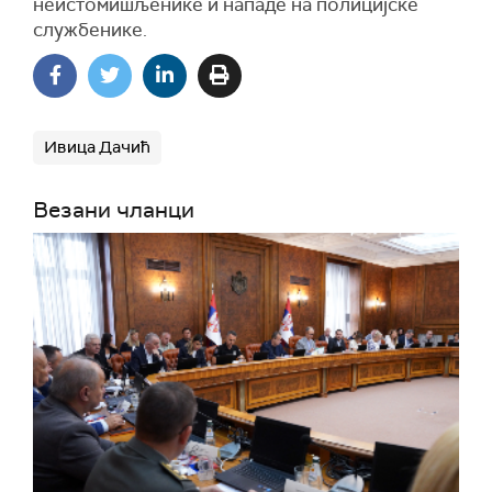
неистомишљенике и нападе на полицијске
службенике.
Ивица Дачић
Везани чланци