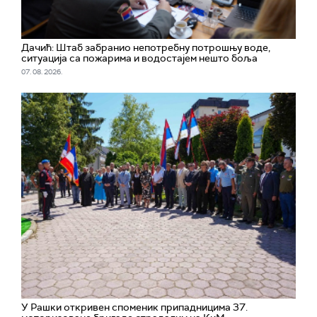
Дачић: Штаб забранио непотребну потрошњу воде,
ситуација са пожарима и водостајем нешто боља
07. 08. 2026.
У Рашки откривен споменик припадницима 37.