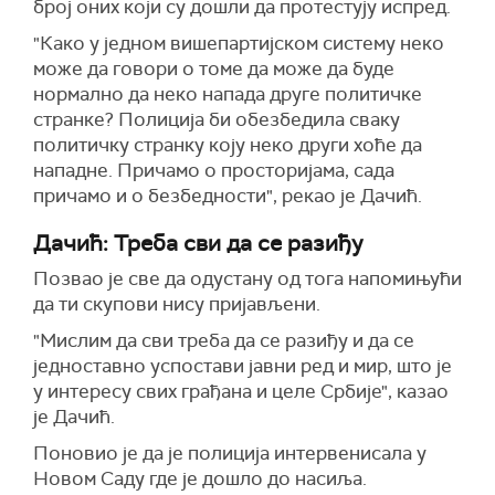
број оних који су дошли да протестују испред.
"Како у једном вишепартијском систему неко
може да говори о томе да може да буде
нормално да неко напада друге политичке
странке? Полиција би обезбедила сваку
политичку странку коју неко други хоће да
нападне. Причамо о просторијама, сада
причамо и о безбедности", рекао је Дачић.
Дачић: Треба сви да се разиђу
Позвао је све да одустану од тога напомињући
да ти скупови нису пријављени.
"Мислим да сви треба да се разиђу и да се
једноставно успостави јавни ред и мир, што је
у интересу свих грађана и целе Србије", казао
је Дачић.
Поновио је да је полиција интервенисала у
Новом Саду где је дошло до насиља.