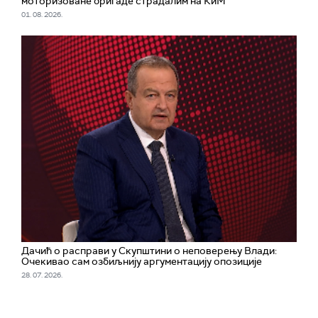
моторизоване бригаде страдалим на КиМ
01. 08. 2026.
Дачић о расправи у Скупштини о неповерењу Влади:
Очекивао сам озбиљнију аргументацију опозиције
28. 07. 2026.