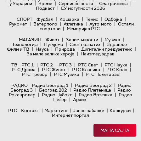
|
|
|
|
у Украјини
Време
Сервисне вести
Сматрачница
|
Подкаст
ЕУ могућности 2026
|
|
|
|
СПОРТ
Фудбал
Кошарка
Тенис
Одбојка
|
|
|
|
Рукомет
Ватерполо
Атлетика
Ауто-мото
Остали
|
спортови
Меморијал РТС
|
|
|
МАГАЗИН
Живот
Занимљивости
Музика
|
|
|
|
Технологијa
Путујемо
Свет познатих
Здравље
|
|
|
|
Филм и ТВ
Наука
Природа
Дигитални предузетник
|
За мале велике хероје
Наизглед здрав
|
|
|
|
|
ТВ
РТС 1
РТС 2
РТС 3
РТС Свет
РТС Наука
|
|
|
|
РТС Драма
РТС Живот
РТС Класика
РТС Коло
|
|
РТС Трезор
РТС Музика
РТС Полетарац
|
|
РАДИО
Радио Београд 1
Радио Београд 2
Радио
|
|
|
Београд 3
Београд 202
Радио Плетеница
Радио
|
|
|
Рокенролер
Радио Џубокс
Радио Вртешка
Радио
|
Џезер
Архив
|
|
|
|
РТС
Контакт
Маркетинг
Јавне набавке
Конкурси
Интернет портал
МАПА САЈТА