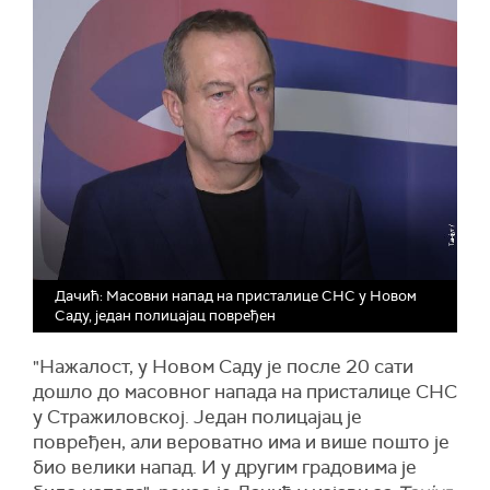
Дачић: Масовни напад на присталице СНС у Новом
Саду, један полицајац повређен
"Нажалост, у Новом Саду је после 20 сати
дошло до масовног напада на присталице СНС
у Стражиловској. Један полицајац је
повређен, али вероватно има и више пошто је
био велики напад. И у другим градовима је