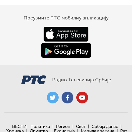
Преузмите РТС мобилну апликацију
Радио Телевизија Србије
|
|
|
|
ВЕСТИ
Политика
Регион
Свет
Србија данас
|
|
|
|
Хроника
Друштво
Економија
Мерила времена
Рат