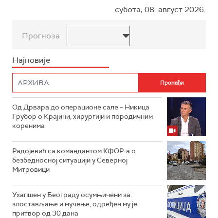
субота, 08. август 2026.
Прогноза
Најновије
Од Дрвара до операционе сале – Никица
Грубор о Крајини, хирургији и породичним
коренима
Радојевић са командантом КФОР-а о
безбедносној ситуацији у Северној
Митровици
Ухапшен у Београду осумњичени за
злостављање и мучење, одређен му је
притвор од 30 дана