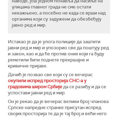
наводе, још једном понавља да насиље на
улицама главног града не сме остати
некажњено, а посебно не када се врши над
органима који су задужени да обезбеђују
јавно ред и мир.
Истакао је да је улога полиције да заштити
јавни ред и мир и упозорио све да поштују ред
и закон, као и да ће против оних који га буду
реметили бити поднете прекршајне и
кривичне пријаве.
Дачић је позвао све који су се вечерас
окупили испред просторија СНС-а у
градовима широм Србије
да се разиђу и да се
успостави јавни ред и мир.
Он је рекао да је вечерас велики број чланова
Српске напредне странке присутан испред
својих просторија те да је тај број и већи него