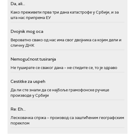
Da, ali...
Како преживети прва три дана катастрофе у Србији, и за
шта нас припрема ЕУ
Dvojnik mog oca
Вероватно свако од нас има свог двојника са којим дели и
сличну ДНК
Nemogućnost tusiranja
Не туширате се сваког дана – не стидите се, то је здраво
Cestitke za uspeh
Да ли сте знали да се најбоље грамофонске ручице
производе у Србији
Re: Eh...
Лесковачка спржа – производ са заштићеним географским
пореклом