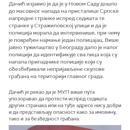
Дачић изјавио је да је у Новом Саду дошло
до масовног напада на присталице Српске
напредне странке испред седишта те
странке у Стражиловској улици и да је
полиција морала да интервенише, при чему
је повређен најмање један полицајац. Више
јавно тужилаштво у Београду дало је налог
полицији да идентификује сва лица која су
напала припаднике полиције који су
обезбеђивали непријављене скупове
грађана на територији главног града.
Дачић је рекао да је МУП више пута
упозоравао да протести испред седишта
других странака или на туђе адресе нису добри
и да представљају опасност како за имовину,
тако и за безбедност грађана.