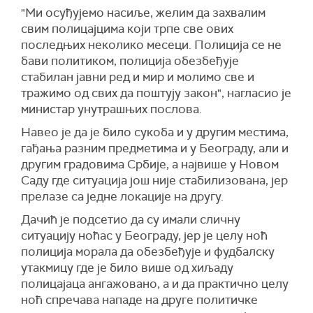
"Ми осуђујемо насиље, желим да захвалим
свим полицајцима који трпе све ових
последњих неколико месеци. Полиција се не
бави политиком, полиција обезбеђује
стабилан јавни ред и мир и молимо све и
тражимо од свих да поштују закон", нагласио је
министар унутрашњих послова.
Навео је да је било сукоба и у другим местима,
гађања разним предметима и у Београду, али и
другим градовима Србије, а највише у Новом
Саду где ситуација још није стабилизована, јер
прелазе са једне локације на другу.
Дачић је подсетио да су имали сличну
ситуацију ноћас у Београду, јер је целу ноћ
полиција морала да обезбеђује и фудбалску
утакмицу где је било више од хиљаду
полицајаца ангажовано, а и да практично целу
ноћ спречава нападе на друге политичке