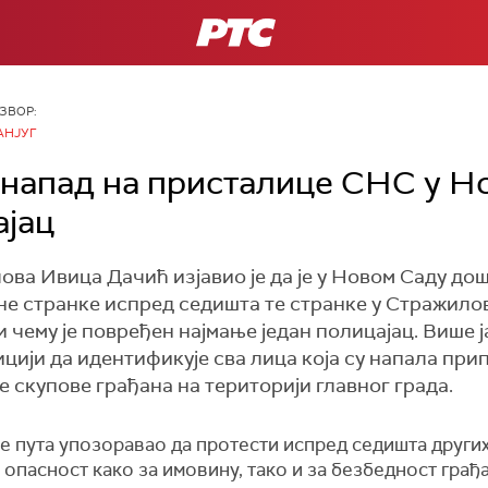
РТС
ЗВОР:
АНЈУГ
напад на присталице СНС у Н
ајац
ва Ивица Дачић изјавио је да је у Новом Саду до
 странке испред седишта те странке у Стражиловс
 чему је повређен најмање један полицајац. Више 
ицији да идентификује сва лица која су напала при
скупове грађана на територији главног града.
е пута упозоравао да протести испред седишта других
 опасност како за имовину, тако и за безбедност грађа