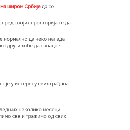
има широм Србије
да се
спред својих просторија те да
де нормално да неко напада
ко други хоће да нападне.
то је у интересу свих грађана
следњих неколико месеци.
олимо све и тражимо од свих