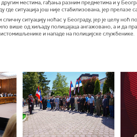
 у другим местима, гађања разним предметима и у Беогр
у где ситуација још није стабилизована, јер прелазе са
 сличну ситуацију ноћас у Београду, јер је целу ноћ 
било више од хиљаду полицајаца ангажовано, а и да п
еистомишљенике и нападе на полицијске службенике.