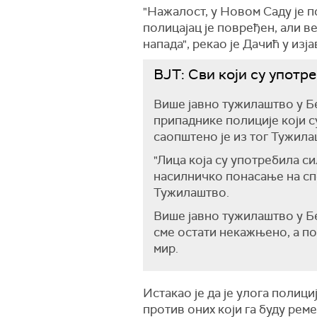
"Нажалост, у Новом Саду је 
полицајац је повређен, али в
напада", рекао је Дачић у изј
ВЈТ: Сви који су употр
Више јавно тужилаштво у Бе
припаднике полиције који с
саопштено је из тог Тужила
"Лица која су употребила с
насилничко понасање на сп
Тужилаштво.
Више јавно тужилаштво у Бе
сме остати некажњено, а по
мир.
Истакао је да је улога полици
против оних који га буду рем