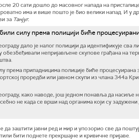
после 20 сати дошло до масовног напада на присталиц
ероватно има и више пошто је био велики напад. И у д
ави за
Танјуг.
ебили силу према полицији биће процесуиран
ограду дало је налог полицији да идентификује сва ли
у обезбеђивали непријављене скупове грађана на тери
штва.
илу према припадницима полиције биће процесуирана 
ортској проредби или јавном скупи из члана 344а Кри
ограду, како наводе, још једном понавља да насиље н
себно не када се врши над органима који су задужени 
је да заштити јавни ред и мир и упозорио све да поштуј
етили бити поднете прекршајне и кривичне пријаве.