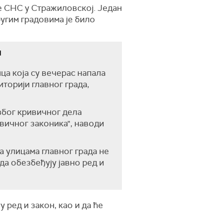
е СНС у Стражиловској. Један
ругим градовима је било
и
ца која су вечерас напала
торији главног града,
због кривичног дела
вичног законика", наводи
а улицама главног града не
да обезбеђују јавно ред и
у ред и закон, као и да ће