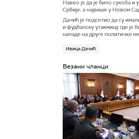
Навео је да је било сукоба и
Србије, а највише у Новом Сад
Дачић је подсетио да су имали
и фудбалску утакмицу где је 
нападе на друге политичке н
Ивица Дачић
Везани чланци