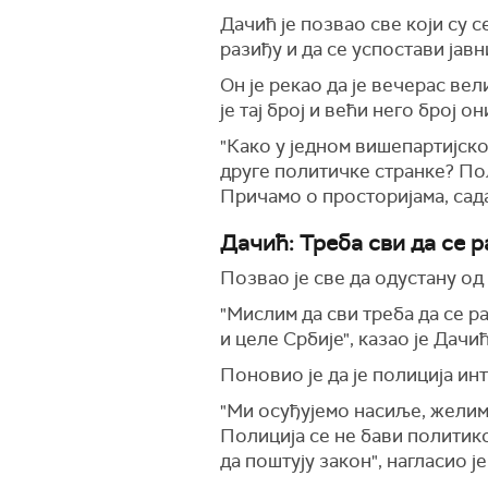
Дачић је позвао све који су 
разиђу и да се успостави јавн
Он је рекао да је вечерас ве
је тај број и већи него број о
"Како у једном вишепартијск
друге политичке странке? Пол
Причамо о просторијама, сада
Дачић: Треба сви да се 
Позвао је све да одустану од
"Мислим да сви треба да се ра
и целе Србије", казао је Дачић
Поновио је да је полиција ин
"Ми осуђујемо насиље, желим
Полиција се не бави политико
да поштују закон", нагласио 