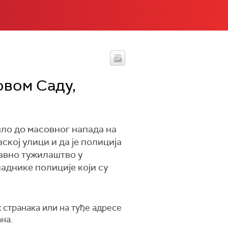
овом Саду,
шло до масовног напада на
кој улици и да је полиција
јавно тужилаштво у
паднике полиције који су
 странака или на туђе адресе
на.