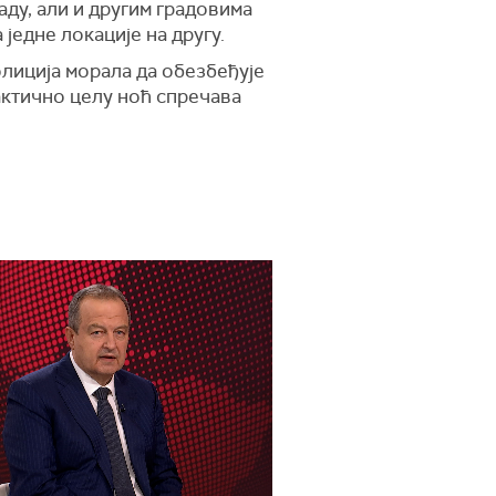
аду, али и другим градовима
 једне локације на другу.
полиција морала да обезбеђује
рактично целу ноћ спречава