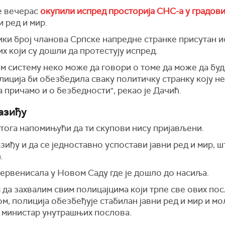
се вечерас
окупили испред просторија СНС-а у градов
и ред и мир.
лики број чланова Српске напредне странке присутан и
них који су дошли да протестују испред.
ом систему неко може да говори о томе да може да бу
иција би обезбедила сваку политичку странку коју не
 причамо и о безбедности", рекао је Дачић.
разиђу
 тога напомињући да ти скупови нису пријављени.
зиђу и да се једноставно успостави јавни ред и мир, ш
.
тервенисала у Новом Саду где је дошло до насиља.
 да захвалим свим полицајцима који трпе све ових по
м, полиција обезбеђује стабилан јавни ред и мир и м
је министар унутрашњих послова.