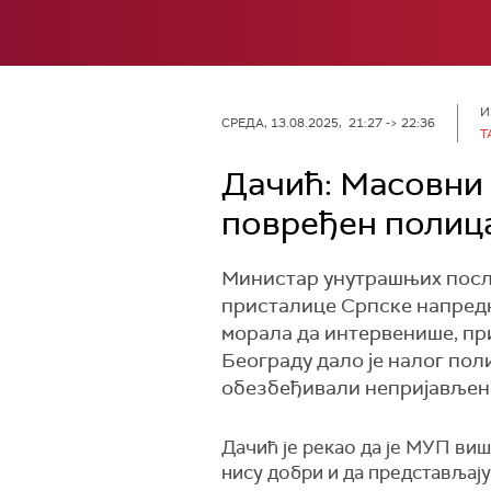
И
СРЕДА, 13.08.2025, 21:27 -> 22:36
Т
Дачић: Масовни 
повређен полиц
Министар унутрашњих посло
присталице Српске напредне
морала да интервенише, при
Београду дало је налог пол
обезбеђивали непријављене 
Дачић је рекао да је МУП виш
нису добри и да представљају