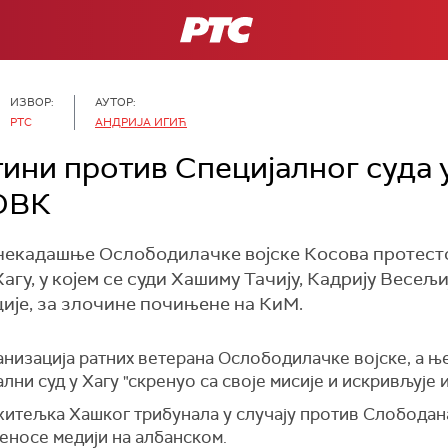
РТС
ИЗВОР:
АУТОР:
РТС
АНДРИЈА ИГИЋ
ини против Специјалног суда у
ОВК
некадашње Ослободилачке војске Косова протест
агу, у којем се суди Хашиму Тачију, Кадрију Весељи
ције, за злочине почињене на КиМ.
анизација ратних ветерана Ослободилачке војске, а њ
ални суд у Хагу "скренуо са своје мисије и искривљује и
итељка Хашког трибунала у случају против Слободан
еносе медији на албанском.