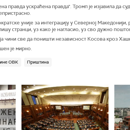
ена правда ускраћена правда". Тромп је изјавила да су
епристрасно.
ратске уније за интеграцију у Северној Македонији, р
пишу странци, уз како је нагласио, уз сво дужно пошт
ја чини све да поништи независност Косова кроз Хашк
шен је мирно.
чине ОВК
Приштина