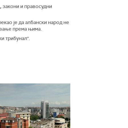
д, закони и правосудни
екао је да албански народ не
овање према њима.
и трибунал".