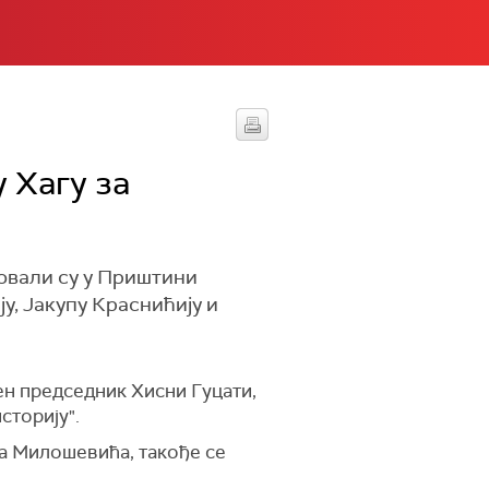
 Хагу за
овали су у Приштини
ју, Јакупу Краснићију и
ен председник Хисни Гуцати,
сторију".
а Милошевића, такође се