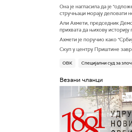
Она је нагласила да је "одлож
стручњаци морају деловати н
Али Ахмети, председник Демок
прихвата да њихову историју 
Ахмети је поручио како "Срби
Скуп у центру Приштине завр
ОВК
Специјални суд за зло
Везани чланци