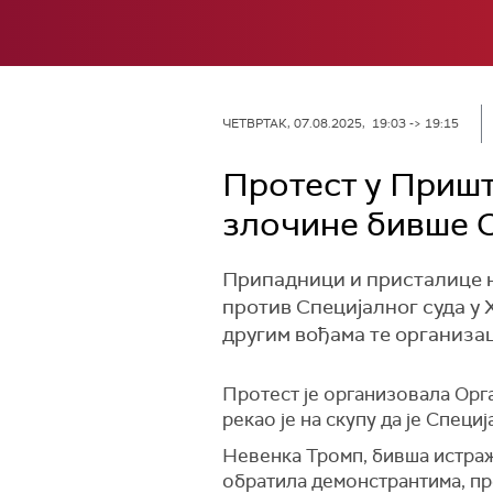
ЧЕТВРТАК, 07.08.2025, 19:03 -> 19:15
Протест у Пришт
злочинe бивше 
Припадници и присталице 
против Специјалног суда у Х
другим вођама те организа
Протест је организовала Орг
рекао је на скупу да је Специј
Невенка Тромп, бивша истраж
обратила демонстрантима, пр