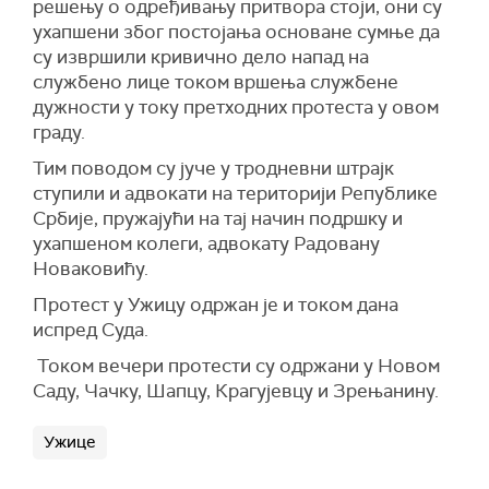
решењу о одређивању притвора стоји, они су
ухапшени због постојања основане сумње да
су извршили кривично дело напад на
службено лице током вршења службене
дужности у току претходних протеста у овом
граду.
Тим поводом су јуче у тродневни штрајк
ступили и адвокати на територији Републике
Србије, пружајући на тај начин подршку и
ухапшеном колеги, адвокату Радовану
Новаковићу.
Протест у Ужицу одржан је и током дана
испред Суда.
Током вечери протести су одржани у Новом
Саду, Чачку, Шапцу, Крагујевцу и Зрењанину.
Ужице