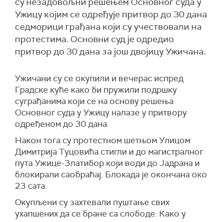
су незадовољни решењем Основног суда у
Ужицу којим се одређује притвор до 30 дана
седморици грађана који су учествовали на
протестима. Основни суд је одредио
притвор до 30 дана за још двојицу Ужичана.
Ужичани су се окупили и вечерас испред
Градске куће како би пружили подршку
суграђанима који се на основу решења
Основног суда у Ужицу налазе у притвору
одређеном до 30 дана.
Након тога су протестном шетњом Улицом
Димитријa Tуцовића стигли и до магистралног
пута Ужице-Златибор који води до Јадрана и
блокирали саобраћај. Блокада је окончана око
23 сата.
Окупљени су захтевали пуштање свих
ухапшених да се бране са слободе. Како у