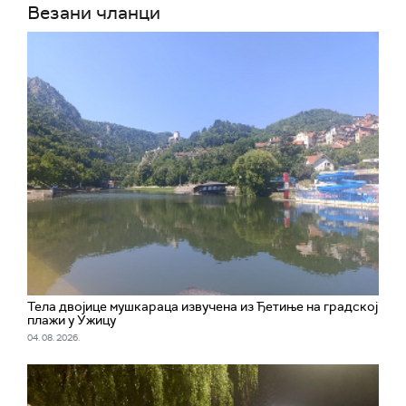
Везани чланци
Тела двојице мушкараца извучена из Ђетиње на градској
плажи у Ужицу
04. 08. 2026.