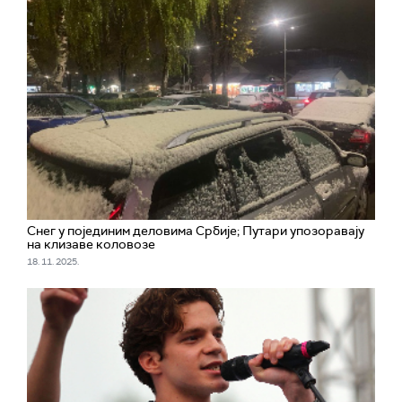
Снег у појединим деловима Србије; Путари упозоравају
на клизаве коловозе
18. 11. 2025.