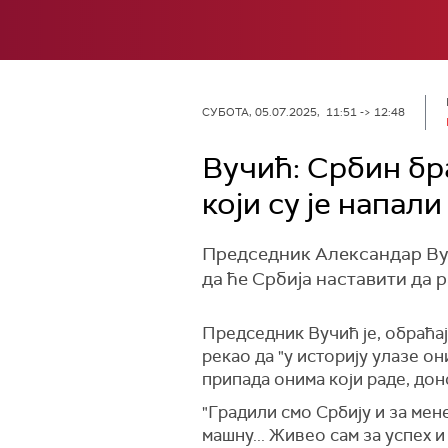
СУБОТА, 05.07.2025, 11:51 -> 12:48
Вучић: Србин бра
који су је напали
Председник Александар Вуч
да ће Србија наставити да р
Председник Вучић је, обраћај
рекао да "у историју улазе он
припада онима који раде, дон
"Градили смо Србију и за мене
машну... Живео сам за успех и