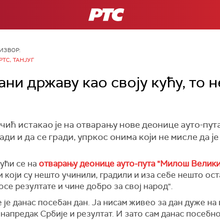
РТС
ИЗВОР:
РТС, ТАНЈУГ
ни државу као своју кућу, то н
ић истакао је на отварању нове деонице ауто-пут
ади и да се гради, упркос онима који не мисле да је
ући се на
отварању деонице ауто-пута "Милош Велик
и који су нешто учинили, градили и иза себе нешто оста
осе резултате и чине добро за свој народ".
 је данас посебан дан. Ја нисам живео за дан дуже на 
 напредак Србије и резултат. И зато сам данас посебно