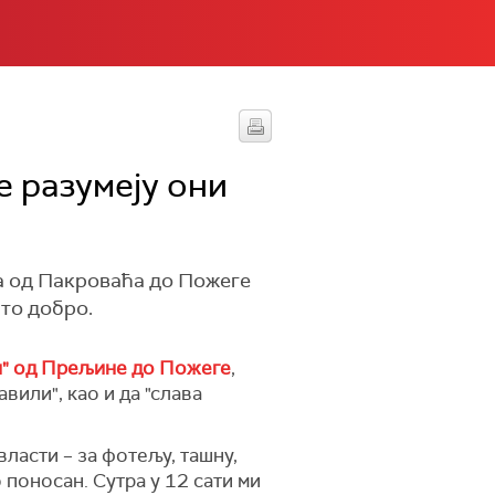
е разумеју они
а од Пакроваћа до Пожеге
 то добро.
и" од Прељине до Пожеге
,
вили", као и да "слава
власти – за фотељу, ташну,
 поносан. Сутра у 12 сати ми