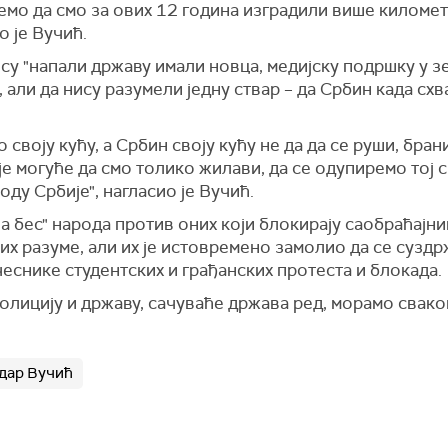
мо да смо за ових 12 година изградили више километа
о је Вучић.
и су "напали државу имали новца, медијску подршку у 
али да нису разумели једну ствар – да Србин када схва
воју кућу, а Србин своју кућу не да да се руши, брани
је могуће да смо толико жилави, да се одупиремо тој с
ду Србије", нагласио је Вучић.
ча бес" народа против оних који блокирају саобраћајн
а их разуме, али их је истовремено замолио да се сузд
чеснике студентских и грађанских протеста и блокада.
олицију и државу, сачуваће држава ред, морамо сваког
дар Вучић