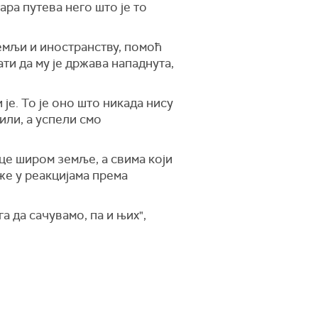
ра путева него што је то
земљи и иностранству, помоћ
ти да му је држава нападнута,
 је. То је оно што никада нису
или, а успели смо
ице широм земље, а свима који
рже у реакцијама према
а да сачувамо, па и њих",