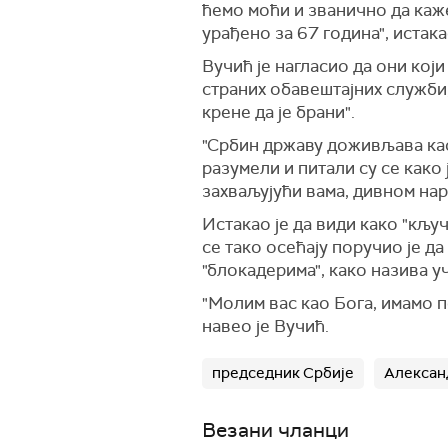
ћемо моћи и званично да каже
урађено за 67 година", истака
Вучић је нагласио да они кој
страних обавештајних служби, 
крене да је брани".
"Србин државу доживљава као с
разумели и питали су се како 
захваљујући вама, дивном наро
Истакао је да види како "кљу
се тако осећају поручио је д
"блокадерима", како назива у
"Молим вас као Бога, имамо п
навео је Вучић.
председник Србије
Алексан
Везани чланци