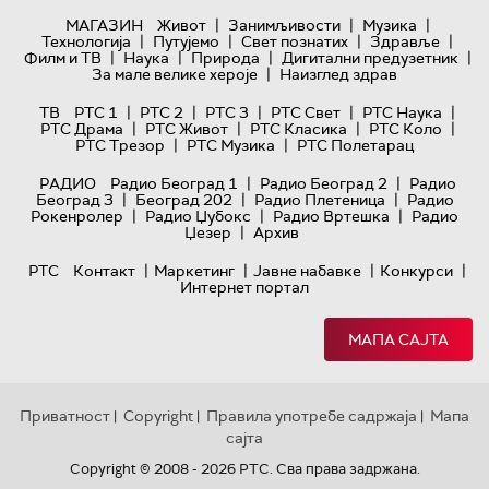
|
|
|
МАГАЗИН
Живот
Занимљивости
Музика
|
|
|
|
Технологијa
Путујемо
Свет познатих
Здравље
|
|
|
|
Филм и ТВ
Наука
Природа
Дигитални предузетник
|
За мале велике хероје
Наизглед здрав
|
|
|
|
|
ТВ
РТС 1
РТС 2
РТС 3
РТС Свет
РТС Наука
|
|
|
|
РТС Драма
РТС Живот
РТС Класика
РТС Коло
|
|
РТС Трезор
РТС Музика
РТС Полетарац
|
|
РАДИО
Радио Београд 1
Радио Београд 2
Радио
|
|
|
Београд 3
Београд 202
Радио Плетеница
Радио
|
|
|
Рокенролер
Радио Џубокс
Радио Вртешка
Радио
|
Џезер
Архив
|
|
|
|
РТС
Контакт
Маркетинг
Јавне набавке
Конкурси
Интернет портал
МАПА САЈТА
Приватност
Copyright
Правила употребе садржаја
Мапа
|
|
|
сајта
Copyright © 2008 - 2026 РТС. Сва права задржана.