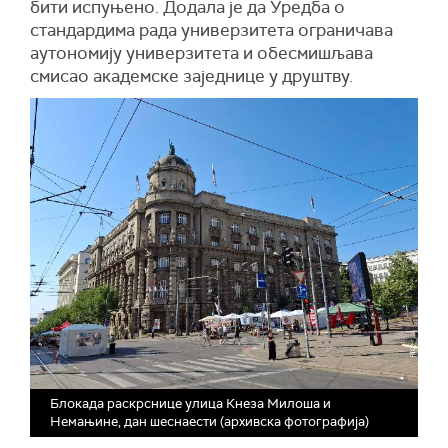
бити испуњено. Додала је да Уредба о
стандардима рада универзитета ограничава
аутономију универзитета и обесмишљава
смисао академске заједнице у друштву.
Блокада раскрснице улица Кнеза Милоша и
Немањине, дан шеснаести (архивска фотографија)