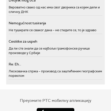
Dvojnik mog oca
Вероватно свако од нас има свог двојника са којим дели и
сличну ДНК
Nemogućnost tusiranja
Не туширате се сваког дана – не стидите се, то је здраво
Cestitke za uspeh
Да ли сте знали да се најбоље грамофонске ручице
производе у Србији
Re: Eh...
Лесковачка спржа – производ са заштићеним географским
пореклом
Преузмите РТС мобилну апликацију