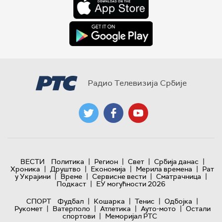
Радио Телевизија Србије
|
|
|
|
ВЕСТИ
Политика
Регион
Свет
Србија данас
|
|
|
|
Хроника
Друштво
Економија
Мерила времена
Рат
|
|
|
|
у Украјини
Време
Сервисне вести
Сматрачница
|
Подкаст
ЕУ могућности 2026
|
|
|
|
СПОРТ
Фудбал
Кошарка
Тенис
Одбојка
|
|
|
|
Рукомет
Ватерполо
Атлетика
Ауто-мото
Остали
|
спортови
Меморијал РТС