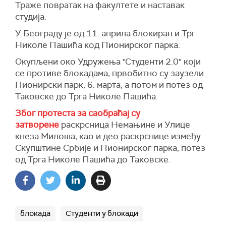
Траже повратак на факултете и наставак
студија.
У Београду је од 11. априла блокиран и Трг
Николе Пашића код Пионирског парка.
Окупљени око Удружења "Студенти 2.0" који
се противе блокадама, првобитно су заузели
Пионирски парк, 6. марта, а потом и потез од
Таковске до Трга Николе Пашића.
Због протеста за саобраћај су
затворене
раскрсница Немањине и Улице
кнеза Милоша, као и део раскрснице између
Скупштине Србије и Пионирског парка, потез
од Трга Николе Пашића до Таковске.
блокада
Студенти у блокади