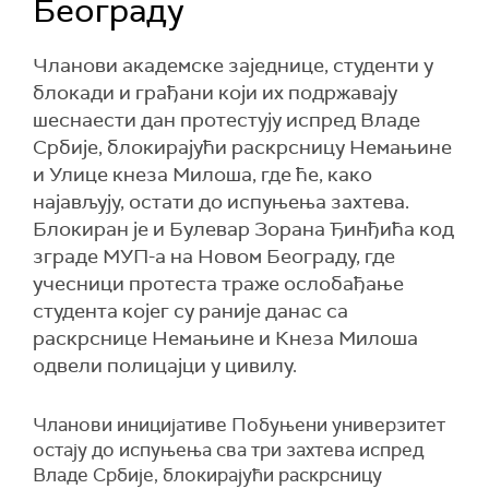
Београду
Чланови академске заједнице, студенти у
блокади и грађани који их подржавају
шеснаести дан протестују испред Владе
Србије, блокирајући раскрсницу Немањине
и Улице кнеза Милоша, где ће, како
најављују, остати до испуњења захтева.
Блокиран је и Булевар Зорана Ђинђића код
зграде МУП-а на Новом Београду, где
учесници протеста траже ослобађање
студента којег су раније данас са
раскрснице Немањине и Кнеза Милоша
одвели полицајци у цивилу.
Чланови иницијативе Побуњени универзитет
остају до испуњења сва три захтева испред
Владе Србије, блокирајући раскрсницу