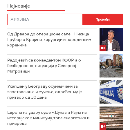
Најновије
Од Дрвара до операционе сале – Никица
Грубор о Крајини, хирургији и породичним
коренима
Радојевић са командантом КФОР-а о
безбедносној ситуацији у Северној
Митровици
Ухапшен у Београду осумњичени за
злостављање и мучење, одређен му је
притвор од 30 дана
Европа на удару суше – Дунав и Рајна на
историјском минимуму, трпе енергетика и
привреда