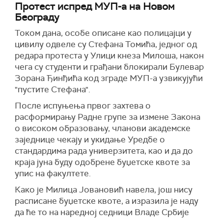
Протест испред МУП-а на Новом
Београду
Током дана, особе описане као полицајци у
цивилу одвеле су Стефана Томића, једног од
редара протеста у Улици кнеза Милоша, након
чега су студенти и грађани блокирали Булевар
Зорана Ђинђића код зграде МУП-а узвикујући
"пустите Стефана".
После испуњења првог захтева о
расформирању Радне групе за измене Закона
о високом образовању, чланови академске
заједнице чекају и укидање Уредбе о
стандардима рада универзитета, као и да до
краја јуна буду одобрене буџетске квоте за
упис на факултете.
Како је Милица Јовановић навела, још нису
расписане буџетске квоте, а изразила је наду
да ће то на наредној седници Владе Србије