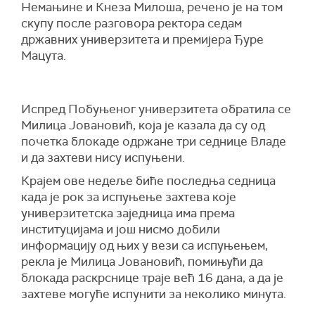
Немањине и Кнеза Милоша, речено је на том
скупу после разговора ректора седам
државних универзитета и премијера Ђуре
Мацута.
Испред Побуњеног универзитета обратила се
Милица Јовановић, која је казала да су од
почетка блокаде одржане три седнице Владе
и да захтеви нису испуњени.
Крајем ове недеље биће последња седница
када је рок за испуњење захтева које
универзитетска заједница има према
институцијама и још нисмо добили
информацију од њих у вези са испуњењем,
рекла је Милица Јовановић, помињући да
блокада раскрснице траје већ 16 дана, а да је
захтеве могуће испунити за неколико минута.