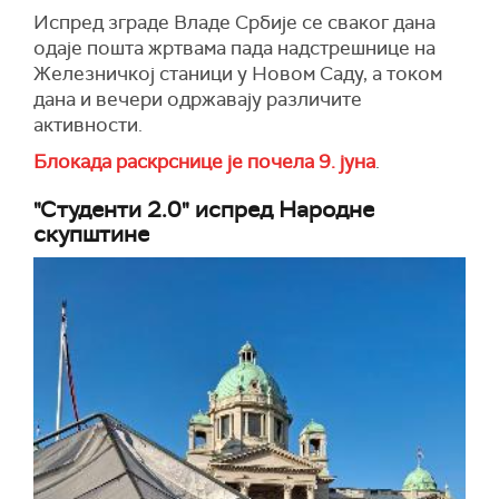
Испред зграде Владе Србије се сваког дана
одаје пошта жртвама пада надстрешнице на
Железничкој станици у Новом Саду, а током
дана и вечери одржавају различите
активности.
Блокада раскрснице је почела 9. јуна
.
"Студенти 2.0" испред Народне
скупштине