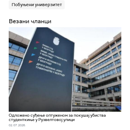
Побуњени универзитет
Везани чланци
Одложено суђење оптуженом за покушај убиства
студенткиње у Рузвелтовој улици
02. 07. 2026.