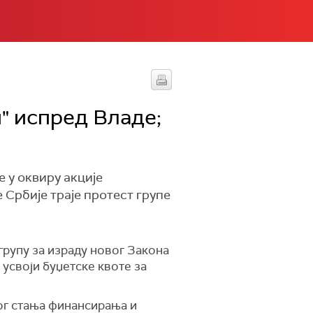
" испред Владе;
 у оквиру акције
 Србије траје протест групе
групу за израду новог Закона
усвоји буџетске квоте за
ног стања финансирања и