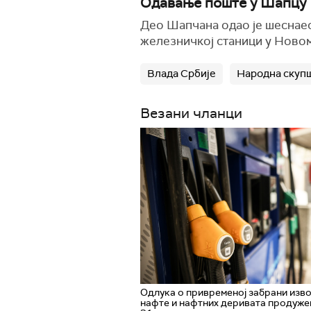
Одавање поште у Шапцу
Део Шапчана одао је шеснае
железничкој станици у Новом 
Влада Србије
Народна скуп
Везани чланци
Одлука о привременој забрани изв
нафте и нафтних деривата продуже