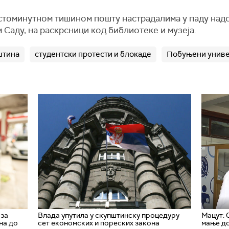
стоминутном тишином пошту настрадалима у паду надс
Саду, на раскрсници код библиотеке и музеја.
штина
студентски протести и блокаде
Побуњени униве
оза
Влада упутила у скупштинску процедуру
Мацут: 
на до
сет економских и пореских закона
мање до