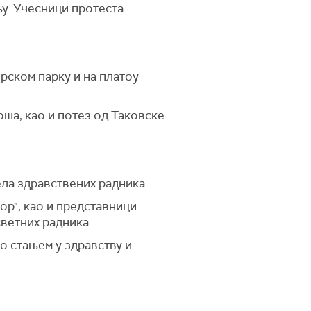
у. Учесници протеста
ирском парку и на платоу
ша, као и потез од Таковске
ела здравствених радника.
ор", као и представници
светних радника.
о стањем у здравству и