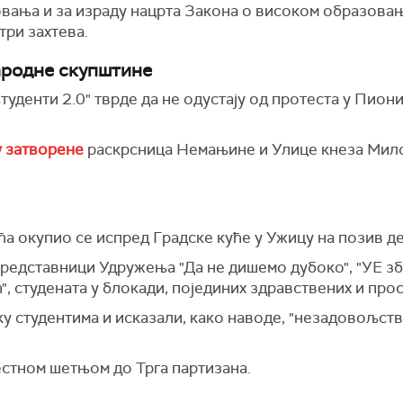
ања и за израду нацрта Закона о високом образовањ
три захтева.
ародне скупштине
туденти 2.0" тврде да не одустају од протеста у Пион
у затворене
раскрсница Немањине и Улице кнеза Мило
ћа окупио се испред Градске куће у Ужицу на позив д
редставници Удружења "Да не дишемо дубоко", "УЕ зб
", студената у блокади, појединих здравствених и про
 студентима и исказали, како наводе, "незадовољств
стном шетњом до Трга партизана.