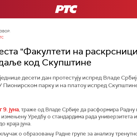
РТС
ЗВОР:
ТС
еста "Факултети на раскрсници
и даље код Скупштине
еднице десети дан протестују испред Владе Србије
У Пионирском парку и на платоу испред Скупштине
 9. јуна
, траже од Владе Србије да расформира Радну 
 измењену Уредбу о стандардима рада универзитета и 
о краја јуна.
Закључак о образовању Радне групе за анализу тренут