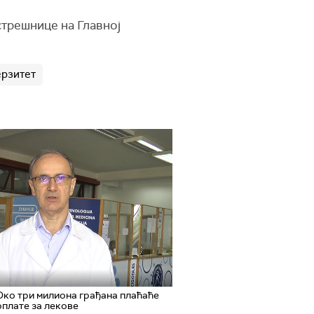
трешнице на Главној
рзитет
Око три милиона грађана плаћаће
плате за лекове