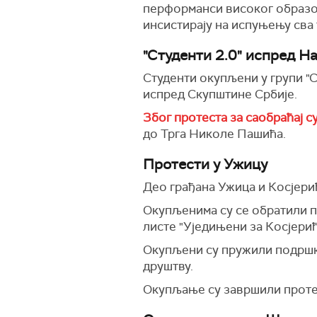
перформанси високог образов
инсистирају на испуњењу сва 
"Студенти 2.0" испред Н
Студенти окупљени у групи "С
испред Скупштине Србије.
Због протеста за саобраћај с
до Трга Николе Пашића.
Протести у Ужицу
Део грађана Ужица и Косјери
Окупљенима су се обратили п
листе "Уједињени за Косјерић
Окупљени су пружили подршку
друштву.
Окупљање су завршили проте