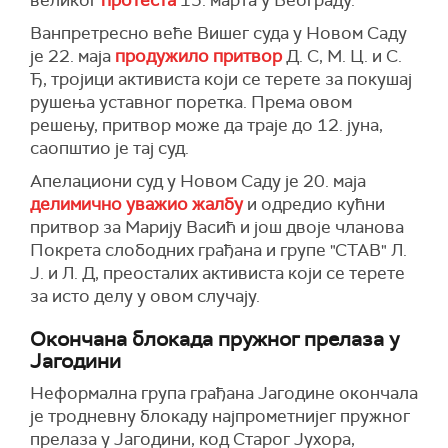
великог
протеста
15. марта у Београду.
Ванпретресно веће Вишег суда у Новом Саду
је 22. маја
продужило притвор
Д. С, М. Ц. и С.
Ђ, тројици активиста који се терете за покушај
рушења уставног поретка. Према овом
решењу, притвор може да траје до 12. јуна,
саопштио је тај суд.
Апелациони суд у Новом Саду је 20. маја
делимично уважио жалбу
и одредио кућни
притвор за Марију Васић и још двоје чланова
Покрета слободних грађана и групе "СТАВ" Л.
Ј. и Л. Д, преосталих активиста који се терете
за исто делу у овом случају.
Окончана блокада пружног прелаза у
Јагодини
Неформална група грађана Јагодине окончала
је тродневну блокаду најпрометнијег пружног
прелаза у Јагодини, код Старог Јухора,