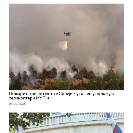
Пожари на више места у Србији – у гашењу помажу и
хеликоптери МУП-а
05. 08. 2026.