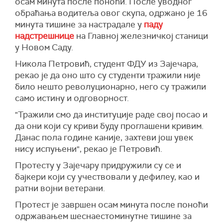
осам минута после поноћи. После уводног
обраћања водитеља овог скупа, одржано је 16
минута тишине за настрадале у
паду
надстрешнице
на Главној железничкој станици
у Новом Саду.
Никола
Петровић, студент
ФДУ из Зајечара,
рекао је да оно што су студенти тражили
није
било нешто револуционарно, него су тражили
само истину и одговорност.
"Тражили смо да институције раде свој посао и
да они који су криви буду проглашени кривим.
Данас пола године каније, захтеви још увек
нису испуњени", рекао је Петровић.
Протесту у Зајечару придружили су се и
бајкери који су учествовали у дефилеу, као и
ратни војни ветерани.
Протест је завршен осам минута после поноћи
одржавањем шеснаестоминутне тишине за