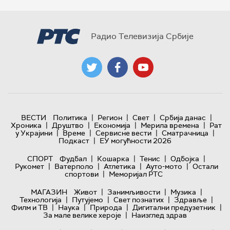
Радио Телевизија Србије
|
|
|
|
ВЕСТИ
Политика
Регион
Свет
Србија данас
|
|
|
|
Хроника
Друштво
Економија
Мерила времена
Рат
|
|
|
|
у Украјини
Време
Сервисне вести
Сматрачница
|
Подкаст
ЕУ могућности 2026
|
|
|
|
СПОРТ
Фудбал
Кошарка
Тенис
Одбојка
|
|
|
|
Рукомет
Ватерполо
Атлетика
Ауто-мото
Остали
|
спортови
Меморијал РТС
|
|
|
МАГАЗИН
Живот
Занимљивости
Музика
|
|
|
|
Технологијa
Путујемо
Свет познатих
Здравље
|
|
|
|
Филм и ТВ
Наука
Природа
Дигитални предузетник
|
За мале велике хероје
Наизглед здрав