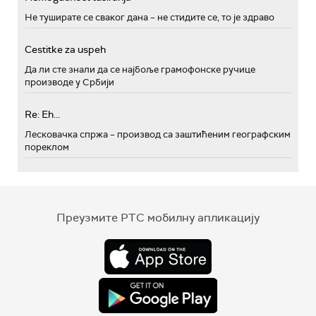
Не туширате се сваког дана – не стидите се, то је здраво
Cestitke za uspeh
Да ли сте знали да се најбоље грамофонске ручице
производе у Србији
Re: Eh...
Лесковачка спржа – производ са заштићеним географским
пореклом
Преузмите РТС мобилну апликацију