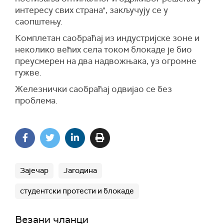
интересу свих страна", закључују се у
саопштењу.
Комплетан саобраћај из индустријске зоне и
неколико већих села током блокаде је био
преусмерен на два надвожњака, уз огромне
гужве.
Железнички саобраћај одвијао се без
проблема.
Зајечар
Јагодина
студентски протести и блокаде
Везани чланци