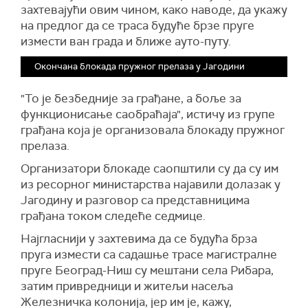
захтевајући овим чином, како наводе, да укажу
на предлог да се траса будуће брзе пруге
измести ван града и ближе ауто-путу.
Окончана блокада пружног прелаза у Јагодини
"То је безбедније за грађане, а боље за
функционисање саобраћаја", истичу из групе
грађана која је организовала блокаду пружног
прелаза.
Организатори блокаде саопштили су да су им
из ресорног министарства најавили долазак у
Јагодину и разговор са представницима
грађана током следеће седмице.
Најгласнији у захтевима да се будућа брза
пруга измести са садашње трасе магистралне
пруге Београд-Ниш су мештани села Рибара,
затим привредници и житељи насеља
Железничка колонија, јер им је, кажу,