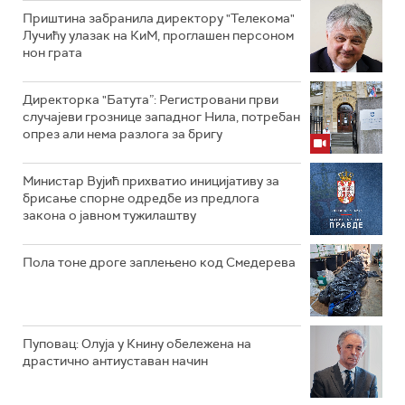
Приштина забранила директору "Телекома"
Лучићу улазак на КиМ, проглашен персоном
нон грата
Директорка "Батута”: Регистровани први
случајеви грознице западног Нила, потребан
опрез али нема разлога за бригу
Министар Вујић прихватио иницијативу за
брисање спорне одредбе из предлога
закона o јавном тужилаштву
Пола тоне дроге заплењено код Смедерева
Пуповац: Олуја у Книну обележена на
драстично антиуставан начин