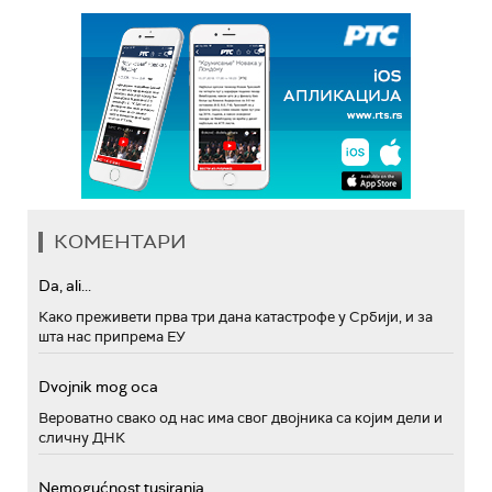
КОМЕНТАРИ
Da, ali...
Како преживети прва три дана катастрофе у Србији, и за
шта нас припрема ЕУ
Dvojnik mog oca
Вероватно свако од нас има свог двојника са којим дели и
сличну ДНК
Nemogućnost tusiranja