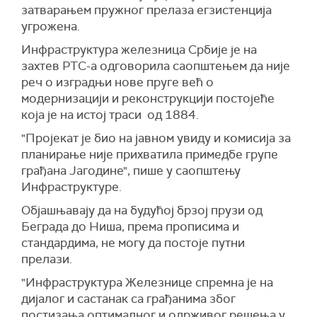
затварањем пружног прелаза егзистенција
угрожена.
Инфраструктура железница Србије je на
захтев РТС-а одговорила саопштењем да није
реч о изградњи нове пруге већ о
модернизацији и реконструкцији постојеће
која је на истој траси од 1884.
"Пројекат је био на јавном увиду и комисија за
планирање није прихватила примедбе групе
грађана Јагодине", пише у саопштењу
Инфраструктуре.
Објашњавају да на будућој брзој прузи од
Беграда до Ниша, према прописима и
стандардима, не могу да постоје путни
прелази.
"Инфраструктура Железнице спремна је на
дијалог и састанак са грађанима због
постизања оптималног и одрживог решења у