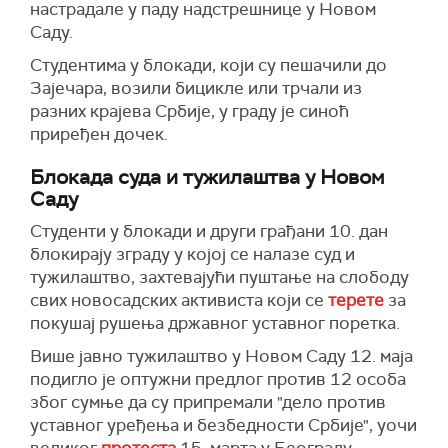
настрадале у паду надстрешнице у Новом
Саду.
Студентима у блокади, који су пешачили до
Зајечара, возили бицикле или трчали из
разних крајева Србије, у граду је синоћ
приређен дочек.
Блокада суда и тужилаштва у Новом
Саду
Студенти у блокади и други грађани 10. дан
блокирају зграду у којој се налазе суд и
тужилаштво, захтевајући пуштање на слободу
свих новосадских активиста који се
терете
за
покушај рушења државног уставног поретка.
Више јавно тужилаштво у Новом Саду 12. маја
подигло је оптужни предлог против 12 особа
због сумње да су припремали "дело против
уставног уређења и безбедности Србије", уочи