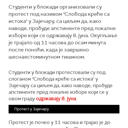
Студенти у блокади организовали су
протест под називом "Слобода креће са
истока" у Зајечару, са циљем да, како
наводе, пробуде апстиненте пред локалне
изборе који се одржавају 8. јуна. Окупљање
је трајало од 11 часова до осам минута
после поноћи, када је завршено
шеснаестоминутном тишином.
Студенти у блокади протестовали су под
слоганом "Слобода креће са истока" у
Зајечару са циљем да, како наводе, пробуде
апстиненте пред локалне изборе који се у
овом граду
одржавају 8. јуна
.
Протест у Зајечару
Протест је почео у 11 часова и трајао је до