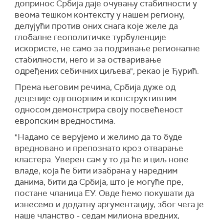
допринос Србија даје очувању стабилности у
веома тешком контексту у нашем региону,
делујући против оних снага које желе да
глобалне геополитичке турбуленције
искористе, не само за подривање регионалне
стабилности, него и за остваривање
одређених себичних циљева", рекао је Ђурић.
Према његовим речима, Србија дуже од
деценије одговорним и конструктивним
односом демонстрира своју посвећеност
европским вредностима.
"Надамо се верујемо и желимо да то буде
вредновано и препознато кроз отварање
кластера. Увeрен сам у то да ће и циљ нове
владе, која ће бити изабрана у наредним
данима, бити да Србија, што је могуће пре,
постане чланица ЕУ. Овде ћемо покушати да
изнесемо и додатну аргументацију, због чега је
наше чланство - седам милиона вредних,