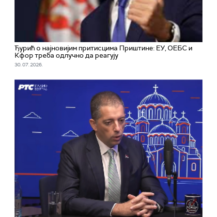
Ђурић о најновијим притисцима Приштине: ЕУ, ОЕБС и
Кфор треба одлучно да реагују
30. 07. 2026.