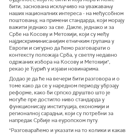
бити, заснована искључиво на уважавању
наших националних интереса - на међусобном
поштовању, на примени стандарда, који морају
важити једнако за све. Дакле, једнако и за
Србе на Косову и Метохији, који су међу
најдискриминисанијим етничким групама у
Европи и сигурно да ћемо разговарати о
контексту положаја Срба, у светлу недавно
одржаних избора на Косову и Метохији",
рекао је Ђурић у изјави новинарима.
Додао је да ће на вечери бити разговора и о
томе како да се у наредном периоду убрзају
реформе, како би српско друштво што је
могуће пре достигло ниво стандарда у
функционисају институција, економији и
регионалној сарадњи, који су потребни за
напредак Србије на еуропском путу.
"Разговараћемо и указати на то колики и какав