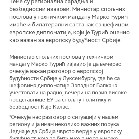
Теме су регионална сарадња и
безбедносни изазови. Министар спољних
послова у техничком мандату Марко Ђурић
имаће и билатерални састанак са шефицом
европске дипломатије, који је Ђурић оценио
као важан за европску будућност Србије.
Министар спољних послова у техничком
мандату Марко Ђурић изјавио је да вечерас
очекује важан разговор о европској
будућности Србије у Луксембургу, где ће са
шефовима дипломатије Западног Балкана
учестовати на радној вечери на позив високе
представнице ЕУ за спољну политику и
безбедност Каје Калас.
"Очекује нас разговор о ситуацији у нашем
региону и ја имам неколико важних порука.
Једна је да Србија чврсто верује у европску
будућност, која ће бити и која мора и може