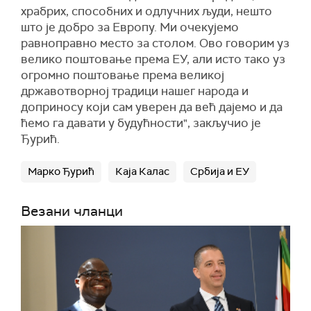
храбрих, способних и одлучних људи, нешто
што је добро за Европу. Ми очекујемо
равноправно место за столом. Ово говорим уз
велико поштовање према ЕУ, али исто тако уз
огромно поштовање према великој
државотворној традици нашег народа и
доприносу који сам уверен да већ дајемо и да
ћемо га давати у будућности", закључио је
Ђурић.
Марко Ђурић
Каја Калас
Србија и ЕУ
Везани чланци