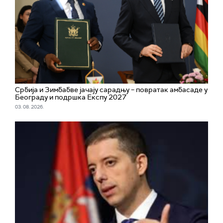
Србија и Зимбабве јачају сарадњу – повратак амбасаде у
Београду и подршка Експу 2027
03. 08. 2026.