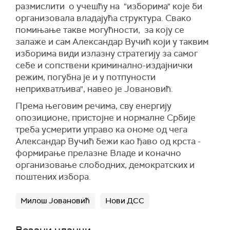
размислити о учешћу на "изборима" које би
организовала владајућа структура. Свако
помињање такве могућности, за коју се
залаже и сам Александар Вучић који у таквим
изборима види излазну стратегију за самог
себе и сопствени криминално-издајнички
режим, погубна је и у потпуности
неприхватљива", навео је Јовановић.
Према његовим речима, сву енергију
опозиционе, пристојне и нормалне Србије
треба усмерити управо ка ономе од чега
Александар Вучић бежи као ђаво од крста -
формирање прелазне Владе и коначно
организовање слободних, демократских и
поштених избора.
Милош Јовановић
Нови ДСС