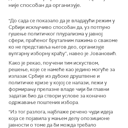
није способан да организује.
"До сада се показало да је владајући режим у
Србији искључиво способан да, уз потпуно
гушење политичког плурализма у јавној
сфери, праћеног бруталним лажима о свакоме
ко не представља његов део, организује
вулгарну изборну крађу“, навео је Јовановић.
Како је рекао, поучени тим искуством,
решење, које се намеће као једино могуће за
излазак Србије из дубоке друштвене и
политичке кризе у којој се налази, лежи у
формирању прелазне владе чији би главни
задатак био да створи услове за коначно
одржавање поштених избора.
"Из тог разлога, најблаже речено чуди идеја
која се појавила у мањем делу опозиционе
јавности о томе да би можда требало