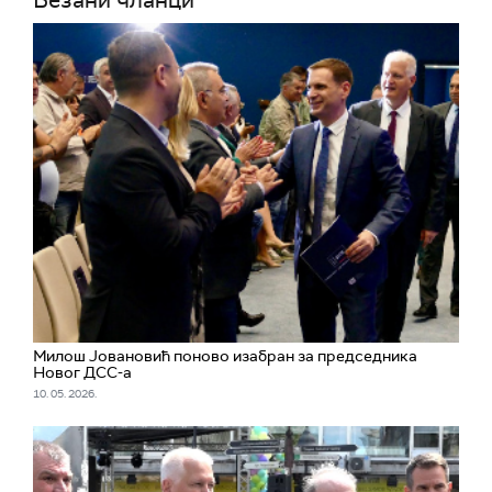
Везани чланци
Милош Јовановић поново изабран за председника
Новог ДСС-а
10. 05. 2026.