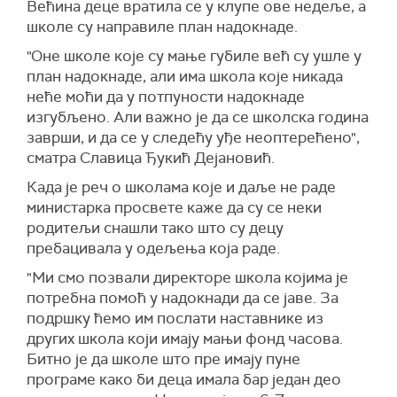
Већина деце вратила се у клупе ове недеље, а
школе су направиле план надокнаде.
"Оне школе које су мање губиле већ су ушле у
план надокнаде, али има школа које никада
неће моћи да у потпуности надокнаде
изгубљено. Али важно је да се школска година
заврши, и да се у следећу уђе неоптерећено",
сматра Славица Ђукић Дејановић.
Када је реч о школама које и даље не раде
министарка просвете каже да су се неки
родитељи снашли тако што су децу
пребацивала у одељења која раде.
"Ми смо позвали директоре школа којима је
потребна помоћ у надокнади да се јаве. За
подршку ћемо им послати наставнике из
других школа који имају мањи фонд часова.
Битно је да школе што пре имају пуне
програме како би деца имала бар један део