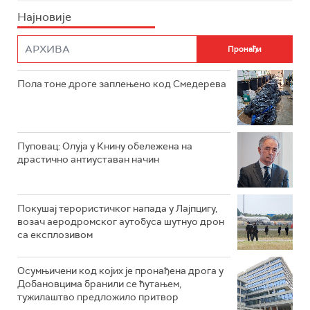
Најновије
Пола тоне дроге заплењено код Смедерева
Пуповац: Олуја у Книну обележена на
драстично антиуставан начин
Покушај терористичког напада у Лајпцигу,
возач аеродромског аутобуса шутнуо дрон
са експлозивом
Осумњичени код којих је пронађена дрога у
Добановцима бранили се ћутањем,
тужилаштво предложило притвор