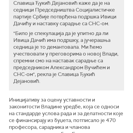
Славица Ђукић Дејановић каже да је на
седници Председништва Социјалистичке
партије Србије потврђена подршка Ивици
Дачићу и наставку сарадње са СНС-ом.
"Било је спекулација да је упитно да ли
Ивица Дачић има подршку, а јучерашња
седница је то демантовала. Ми ћемо
учествовати у преговорима о новој Влади,
спремни смо на наставак сарадње са
председником Александром Вучићем и
СНС-ом", рекла је Славица Ђукић
Дејановић.
Иницијативу за оцену уставности и
законитости Владине уредбе, која се односи
на стандарде услова рада и за делатности које
се финансирају из буџета, потписало је 470
професора, сарадника и чланова