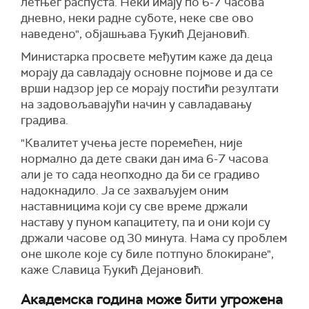
летњег распуста. Неки имају по 6-7 часова
дневно, неки радне суботе, неке све ово
наведено", објашњава Ђукић Дејановић.
Министарка просвете међутим каже да деца
морају да савладају основне појмове и да се
врши надзор јер се морају постићи резултати
на задовољавајући начин у савладавању
градива.
"Квалитет учења јесте поремећен, није
нормално да дете сваки дан има 6-7 часова
али је то сада неопходно да би се градиво
надокнадило. Ја се захваљујем оним
наставницима који су све време држали
наставу у пуном капацитету, па и они који су
држали часове од 30 минута. Нама су проблем
оне школе које су биле потпуно блокиране",
каже Славица Ђукић Дејановић.
Академска година може бити угрожена