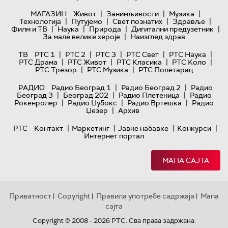
|
|
|
МАГАЗИН
Живот
Занимљивости
Музика
|
|
|
|
Технологијa
Путујемо
Свет познатих
Здравље
|
|
|
|
Филм и ТВ
Наука
Природа
Дигитални предузетник
|
За мале велике хероје
Наизглед здрав
|
|
|
|
|
ТВ
РТС 1
РТС 2
РТС 3
РТС Свет
РТС Наука
|
|
|
|
РТС Драма
РТС Живот
РТС Класика
РТС Коло
|
|
РТС Трезор
РТС Музика
РТС Полетарац
|
|
РАДИО
Радио Београд 1
Радио Београд 2
Радио
|
|
|
Београд 3
Београд 202
Радио Плетеница
Радио
|
|
|
Рокенролер
Радио Џубокс
Радио Вртешка
Радио
|
Џезер
Архив
|
|
|
|
РТС
Контакт
Маркетинг
Јавне набавке
Конкурси
Интернет портал
МАПА САЈТА
Приватност
Copyright
Правила употребе садржаја
Мапа
|
|
|
сајта
Copyright © 2008 - 2026 РТС. Сва права задржана.