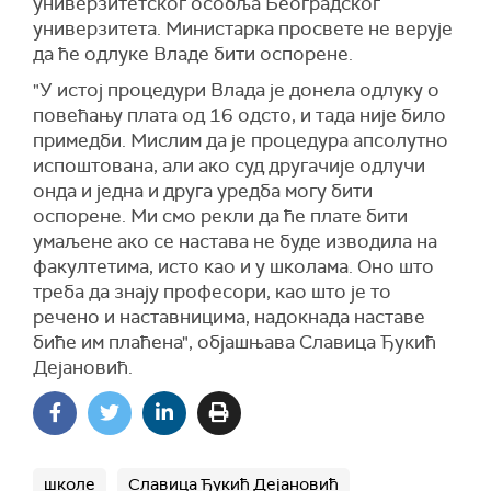
универзитетског особља Београдског
универзитета. Министарка просвете не верује
да ће одлуке Владе бити оспорене.
"У истој процедури Влада је донела одлуку о
повећању плата од 16 одсто, и тада није било
примедби. Мислим да је процедура апсолутно
испоштована, али ако суд другачије одлучи
онда и једна и друга уредба могу бити
оспорене. Ми смо рекли да ће плате бити
умаљене ако се настава не буде изводила на
факултетима, исто као и у школама. Оно што
треба да знају професори, као што је то
речено и наставницима, надокнада наставе
биће им плаћена", објашњава Славица Ђукић
Дејановић.
школе
Славица Ђукић Дејановић