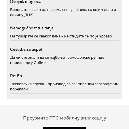
Dvojnik mog oca
Вероватно свако од нас има свог двојника са којим дели и
сличну ДНК
Nemogućnost tusiranja
Не туширате се сваког дана – не стидите се, то је здраво
Cestitke za uspeh
Да ли сте знали да се најбоље грамофонске ручице
производе у Србији
Re: Eh...
Лесковачка спржа – производ са заштићеним географским
пореклом
Преузмите РТС мобилну апликацију