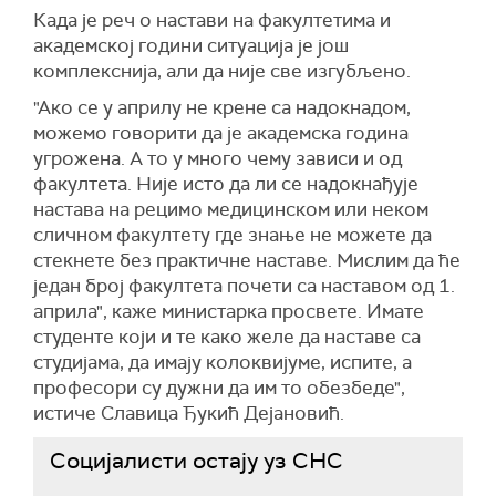
Када је реч о настави на факултетима и
академској години ситуација је још
комплекснија, али да није све изгубљено.
"Ако се у априлу не крене са надокнадом,
можемо говорити да је академска година
угрожена. А то у много чему зависи и од
факултета. Није исто да ли се надокнађује
настава на рецимо медицинском или неком
сличном факултету где знање не можете да
стекнете без практичне наставе. Мислим да ће
један број факултета почети са наставом од 1.
априла", каже министарка просвете. Имате
студенте који и те како желе да наставе са
студијама, да имају колоквијуме, испите, а
професори су дужни да им то обезбеде",
истиче Славица Ђукић Дејановић.
Социјалисти остају уз СНС