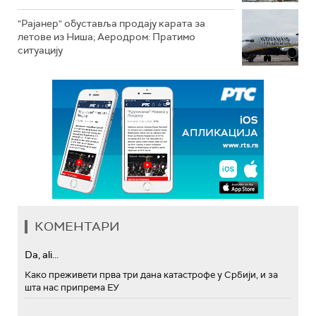
"Рајанер" обуставља продају карата за
летове из Ниша; Аеродром: Пратимо
ситуацију
КОМЕНТАРИ
Da, ali...
Како преживети прва три дана катастрофе у Србији, и за
шта нас припрема ЕУ