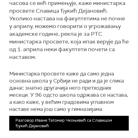
часова се већ примењује, каже министарка
просвете Славица Ђукић Дејановић.
Уколико настава на факултетима не почне
у априлу, можемо говорити о угрожавању
академске године, рекла је за РТС
министарка просвете, која ипак верује да ће
од 1. априла неки факултети почети са
наставом.
Министарка просвете каже да само једна
основна школа у Србији не ради и да је слика
данас знатно другачија него претходних
месеци. У 96 одсто школа одржава се настава,
а како каже, у већим градовима углавном
наставе нема још само у гимназијама.
Разговор Иване Татомир Чкоњевић са Славицом
Ђукић Дејановић