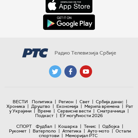
Радио Телевизија Србије
|
|
|
|
ВЕСТИ
Политика
Регион
Свет
Србија данас
|
|
|
|
Хроника
Друштво
Економија
Мерила времена
Рат
|
|
|
|
у Украјини
Време
Сервисне вести
Сматрачница
|
Подкаст
ЕУ могућности 2026
|
|
|
|
СПОРТ
Фудбал
Кошарка
Тенис
Одбојка
|
|
|
|
Рукомет
Ватерполо
Атлетика
Ауто-мото
Остали
|
спортови
Меморијал РТС