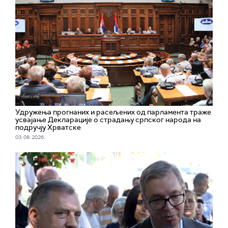
Удружења прогнаних и расељених од парламента траже
усвајање Декларације о страдању српског народа на
подручју Хрватске
03. 08. 2026.