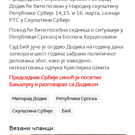
Додик ће бити позван у Народну скупштину
Републике Србије 14,15. и 16. марта, сазнаје
РТС у Скупштини Србије.
Повод ће бити посебна седница о ситуацији у
Републици Српској и Босни и Херцеговини.
Суд БиХ јуче је осудио Додика на годину дана
затвора и шест година забране политичког
деловања због, како је наведено,
непоштовања одлука Кристијана Шмита.
Председник Србије синоћ је посетио
Бањалуку и разговарао са Додиком.
Милорад Додик
Република Српска
Скупштина Србије
БиХ
Везани чланци