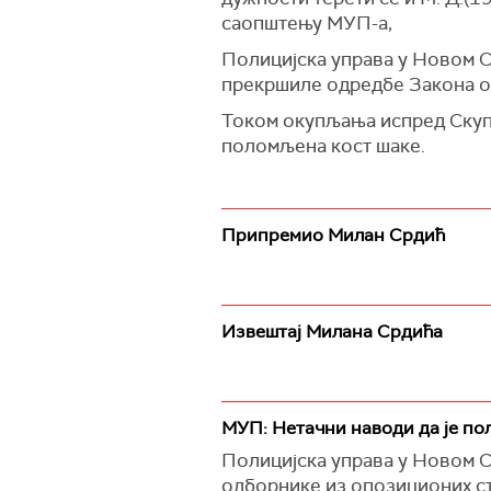
саопштењу МУП-а,
Полицијска управа у Новом Са
прекршиле одредбе Закона о 
Током окупљања испред Скупшт
поломљена кост шаке.
Припремио Милан Срдић
Извештај Милана Срдића
МУП: Нетачни наводи да је по
Полицијска управа у Новом С
одборнике из опозиционих стр