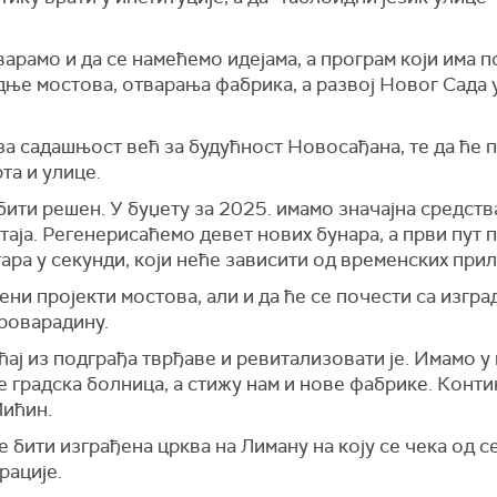
варамо и да се намећемо идејама, а програм који има 
дње мостова, отварања фабрика, а развој Новог Сада
 за садашњост већ за будућност Новосађана, те да ће
та и улице.
ити решен. У буџету за 2025. имамо значајна средст
таја. Регенерисаћемо девет нових бунара, а први пут
ара у секунди, који неће зависити од временских прили
шени пројекти мостова, али и да ће се почести са изг
роварадину.
ај из подграђа тврђаве и ревитализовати је. Имамо у
е градска болница, а стижу нам и нове фабрике. Конт
Мићин.
ће бити изграђена црква на Лиману на коју се чека од 
рације.