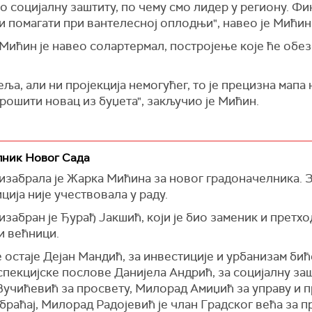
о социјалну заштиту, по чему смо лидер у региону. Ф
 и помагати при вантелесној оплодњи", навео је Мићин
, Мићин је навео солартермал, постројење које ће обе
ља, али ни пројекција немогућег, то је прецизна мапа 
трошити новац из буџета", закључио је Мићин.
лник Новог Сада
забрала је Жарка Мићина за новог градоначелника. За
ција није учествовала у раду.
изабран је Ђурађ Јакшић, који је био заменик и прет
ки већници.
 остаје Дејан Мандић, за инвестиције и урбанизам би
спекцијске послове Данијела Андрић, за социјалну за
учићевић за просвету, Милорад Амиџић за управу и п
обраћај, Милорад Радојевић је члан Градског већа за 