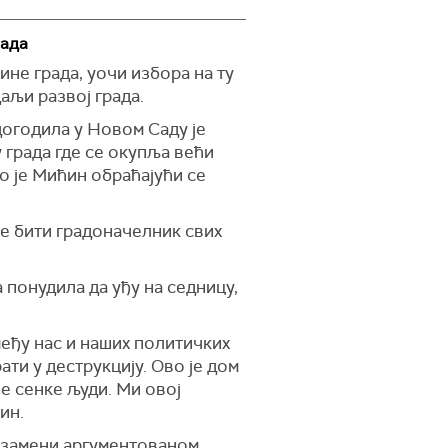
 показали легитимације и
е опозиција.
рада
не, али на снимку који су
е града, уочи избора на ту
лић позива одборнике
аљи развој града.
 догодила у Новом Саду је
свом експозеу рекао да је
 града где се окупља већи
дбили.
ао је Мићин обраћајући се
 потиснула су улаза, покушали
ући их јајима, јогуртом,
 ће бити градоначелник свих
понудила да уђу на седницу,
међу нас и наших политичких
ати у деструкцију. Ово је дом
е сенке људи. Ми овој
ин.
е" замени аргументованом