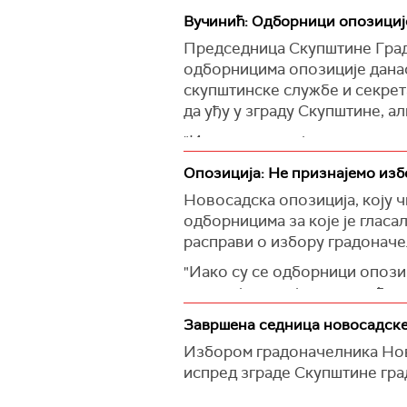
Вучинић: Одборници опозиције 
Председница Скупштине Града
одборницима опозиције данас
скупштинске службе и секрет
да уђу у зграду Скупштине, ал
"Исти позив им је више пута 
Вучинић, а саопштила Скупшт
Опозиција: Не признајемо избо
Вучинићева је истакла да пот
Новосадска опозиција, коју 
готово свих медија, а да су 
одборницима за које је гласал
друштвеним мрежама и њима 
расправи о избору градоначел
Она је додала да су и сви п
"Иако су се одборници опозиц
сатима обавештени да свим л
полиција им није то омогућил
града.
Сачекао их је, истичу, кордон
Завршена седница новосадске
"На исти начин како су ушли 
легитимације.
Избором градоначелника Нов
уђу и учествују у раду седниц
испред зграде Скупштине гра
Новосадска опозиција, поручу
заједно са грађанима који про
"Такозвани градоначелник Но