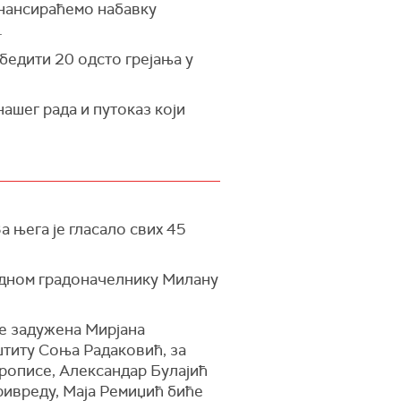
инансираћемо набавку
.
збедити 20 одсто грејања у
нашег рада и путоказ који
 њега је гласало свих 45
ходном градоначелнику Милану
ће задужена Мирјана
штиту Соња Радаковић, за
рописе, Александар Булајић
привреду, Маја Ремиџић биће