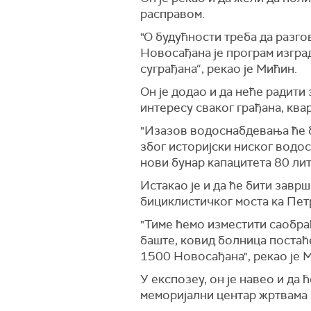
расправом.
"О будућности треба да разго
Новосађана је програм изгра
суграђана“, рекао је Мићин.
Он је додао и да неће радити
интересу сваког грађана, квар
"Изазов водоснабдевања ће б
због историјски ниског водос
нови бунар капацитета 80 лит
Истакао је и да ће бити завр
бициклистичког моста ка Пет
"Тиме ћемо изместити саобраћ
баште, ковид болница постаћ
1500 Новосађана", рекао је 
У експозеу, он је навео и да 
меморијални центар жртвама 