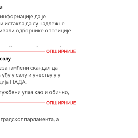
и
информације да је
и истакла да су надлежне
зивали одборнике опозиције
ла Скупштину", навела је
ОПШИРНИЈЕ
 салу
уштвеним мрежама и сајтовима
незапамћени скандал да
ђу потврдили на својим
уђу у салу и учествују у
ција НАДА.
ције били у раним јутарњим
лужбени улаз као и обично,
несметан улазак у Скупштину
ОПШИРНИЈЕ
ли у рукама одборничке
ици опозиције. Али, уместо да
радског парламента, а
и су да остану на улици
.
једини који је уз помоћ