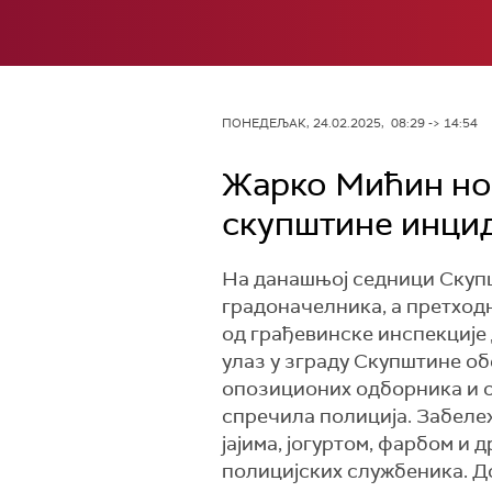
ПОНЕДЕЉАК, 24.02.2025, 08:29 -> 14:54
Жарко Мићин но
скупштине инци
На данашњој седници Скуп
градоначелника, а претходн
од грађевинске инспекције 
улаз у зграду Скупштине об
опозиционих одборника и о
спречила полиција. Забеле
јајима, јогуртом, фарбом и
полицијских службеника. До