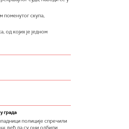
ом поменутог скупа,
 од којих је једном
у града
рипадници полиције спречили
њу, већ да су они одбили