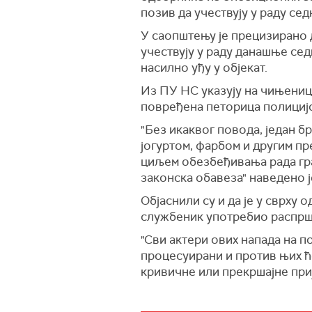
позив да учествују у раду сед
У саопштењу је прецизирано 
учествују у раду данашње сед
насилно уђу у објекат.
Из ПУ НС указују на чињеницу
повређена петорица полицијс
"Без икаквог повода, један б
јогуртом, фарбом и другим п
циљем обезбеђивања рада гра
законска обавеза" наведено ј
Објаснили су и да је у сврху 
службеник употребио распрш
"Сви актери ових напада на п
процесуирани и против њих ћ
кривичне или прекршајне при