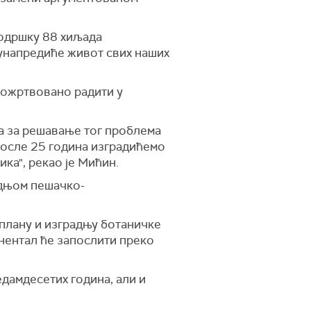
подршку 88 хиљада
 унапредиће живот свих наших
 пожртвовано радити у
ва за решавање тог проблема
 после 25 година изградићемо
ка", рекао је Мићин.
радњом пешачко-
 плану и изградњу ботаничке
инентал ће запослити преко
седамдесетих година, али и