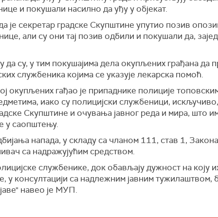
нице и покушали насилно да уђу у објекат.
да је секретар градске Скупштине упутио позив опо
нице, али су они тај позив одбили и покушали да, заје
 да су, у тим покушајима дела окупљених грађана да 
ких службеника којима се указује лекарска помоћ.
рој окупљених гађао је припаднике полиције топовским
редметима, иако су полицијски службеници, искључиво
дске Скупштине и очувања јавног реда и мира, што им
е у саопштењу.
одбијања напада, у складу са чланом 111, став 1, Закон
ивач са надражујућим средством.
олицијске службенике, док обављају дужност на коју и
е, у консултацији са надлежним јавним тужилаштвом, 
јаве"
наве
о је МУП.