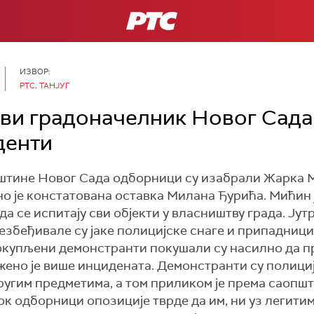
РТС
ИЗВОР:
РТС, ТАНЈУГ
ви градоначелник Новог Сада
денти
штине Новог Сада одборници су изабрали Жарка 
о је констатована оставка Милана Ђурића. Мићин 
да се испитају сви објекти у власништву града. Ју
езбеђивале су јаке полицијске снаге и припадниц
купљени демонстранти покушали су насилно да проб
жено је више инцидената. Демонстранти су полици
 другим предметима, а том приликом је према саоп
к одборници опозиције тврде да им, ни уз легитим