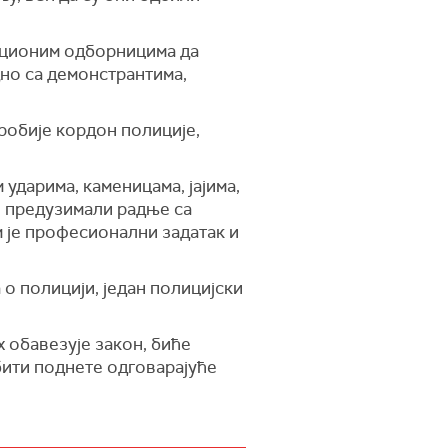
зиционим одборницима да
дно са демонстрантима,
пробије кордон полиције,
 ударима, каменицама, јајима,
, предузимали радње са
 је професионални задатак и
а о полицији, један полицијски
х обавезује закон, биће
бити поднете одговарајуће