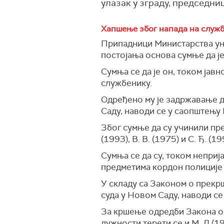
улазак у зграду, председни
Хапшење због напада на служ
Припадници Министарства уну
постојања основа сумње да ј
Сумња се да је он, током јав
службенику.
Одређено му је задржавање д
Саду, наводи се у саопштењу
Због сумње да су учинили пре
(1993), В. В. (1975) и С. Ђ. (1
Сумња се да су, током неприј
предметима кордон полиције 
У складу са Законом о прекр
суда у Новом Саду, наводи с
За кршење одредби Закона о 
дужности терети се и М. Д.(1