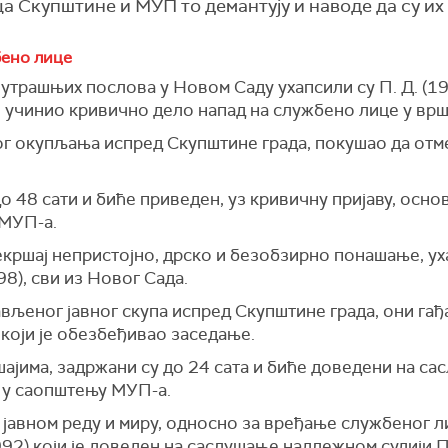
ца Скупштине и МУП то демантују и наводе да су их
бено лице
трашњих послова у Новом Саду ухапсили су П. Д. (197
е учинио кривично дело напад на службено лице у вр
ног окупљања испред Скупштине града, покушао да отм
о 48 сати и биће приведен, уз кривичну пријаву, осн
 МУП-а.
кршај непристојно, дрско и безобзирно понашање, ухапш
998), сви из Новог Сада.
ављеног јавног скупа испред Скупштине града, они гађ
који је обезбеђивао заседање.
шајима, задржани су до 24 сата и биће доведени на с
е у саопштењу МУП-а.
јавном реду и миру, односно за вређање службеног 
992) који је доведен на саслушање надлежном судији П