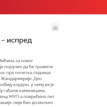
 – испред
Мићина за новог
је поручио да ће тражити
трос пре почетка седнице
и Жандармерије. Део
ију кордон, у чему их је
ју гађали каменицама,
штењу МУП-а повређено пет
ације, није био дозвољен