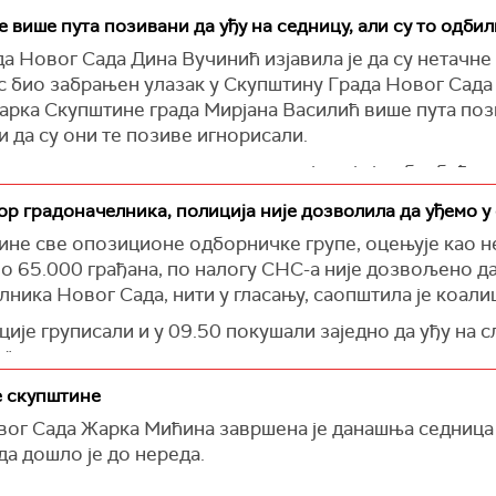
више пута позивани да уђу на седницу, али су то одбил
 Новог Сада Дина Вучинић изјавила је да су нетачне 
 био забрањен улазак у Скупштину Града Новог Сада 
арка Скупштине града Мирјана Василић више пута по
и да су они те позиве игнорисали.
упутио надлежни командир полиције која је обезбеђива
ина Града Новог Сада.
р градоначелника, полиција није дозволила да уђемо у
врда о томе постоји на снимку који је доступан на др
чине све опозиционе одборничке групе, оцењује као 
информацију да опозициони одборници нису хтели да у
о 65.000 грађана, по налогу СНС-а није дозвољено да 
блиски новинари.
ника Новог Сада, нити у гласању, саопштила је коали
рипадници скупштинског обезбеђења и припадници поли
ије груписали и у 09.50 покушали заједно да уђу на с
ицима која покажу одборничку легитимацију омогуће 
а", наводи се у саопштењу.
 који им није дозволио да прођу у салу, иако су држа
 скупштине
одборници владајуће већине, могли су да уђу и одборн
ог Сада Жарка Мићина завршена је данашња седница г
е на којој је биран градоначелник Новог Сада, одлучил
да дошло је до нереда.
је се у саопштењу, не признаје избор градоначелника
тестују", навела је Вучинићева.
вог Сада Жарко Мићин остаће упамћен у историји као 