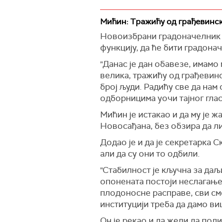
Она је додала да је седници 
полиције изабран за градонач
ушли на седницу.
Мићин: Тражићу од грађевинске
Опозициони одборници тврде 
Новоизбрани градоначелник Н
објавили медији види се да 
функцију, да ће бити градона
опозиције да уђу у салу са ле
"Данас је дан обавезе, имамо
Жарко Мићин, који је на дана
велика, тражићу од грађевинс
Василић опозиционим одборни
број људи. Радићу све да нам 
Представници опозиције и њих
одборницима уочи тајног гла
насилно да уђу у зграду Скупш
Мићин је истакао и да му је ж
црвеном фарбом и тоалет па
Новосађана, без обзира да ли
Додао је и да је секретарка
али да су они то одбили.
"Стабилност је кључна за даљ
опонената постоји неслагање ш
плодоносне расправе, сви см
институцији треба да дамо виш
Он је рекао и да жели да пол