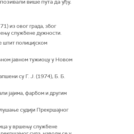
 позивали више пута да уђу.
1) из овог града, због
шењу службене дужности.
е штит полицијском
овном јавном тужиоцу у Новом
ени су Г. Ј. (1974), Б. Б.
али јајима, фарбом и другим
аслушање судији Прекршајног
лица у вршењу службене
рекршајног суда, наводи се у