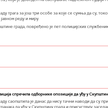
ду трага за још три особе за које се сумња да су, ток
јавном реду и миру.
ине града, повређено је пет полицијских службеника,
лиција спречила одборнике опозиције да уђу у Скупштин
аду саопштила је данас да нису тачни наводи да су п
анака да уђу у Скупштину града и присуствују заседа