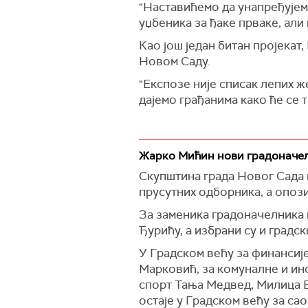
"Наставићемо да унапређујем
уџбеника за ђаке прваке, али
Као још један битан пројекат
Новом Саду.
"Експозе није списак лепих же
дајемо грађанима како ће се 
Жарко Мићин нови градоначе
Скупштина града Новог Сада и
прусутних одборника, а опози
За заменика градоначелника 
Ђурићу, а избрани су и градс
У Градском већу за финансије
Марковић, за комуналне и ин
спорт Тања Медвед, Милица В
остаје у Градском већу за са