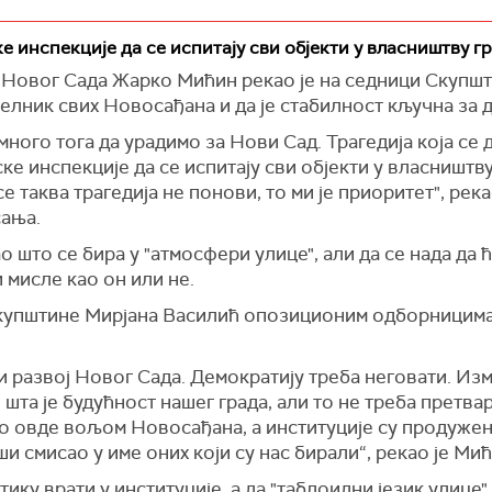
присуствовало 45 одобрника владајуће већине, који су
елника и противно већинској вољи грађана", закључуј
 инспекције да се испитају сви објекти у власништву г
да им није било дозвољено да уђу на седницу Скупшти
овог Сада Жарко Мићин рекао је на седници Скупштин
секретарка Скупштине града Новог Сада Мирјана Васи
челник свих Новосађана и да је стабилност кључна за д
гитимацијама.
 много тога да урадимо за Нови Сад. Трагедија која се
шњој седници изабран за градоначелника, такође је у 
ке инспекције да се испитају сви објекти у власништву
цима понудила да уђу на седницу, али да су они то о
се таква трагедија не понови, то ми је приоритет", рек
ове присталице су, пре него што их је Жандармерија
сања.
тине Новог Сада, гурајући припаднике полиције и гађај
ао што се бира у "атмосфери улице", али да се нада да
пиром.
 мисле као он или не.
 Скупштине Мирјана Василић опозиционим одборницима 
и развој Новог Сада. Демократију треба неговати. Из
та је будућност нашег града, али то не треба претвар
о овде вољом Новосађана, а институције су продужен
и смисао у име оних који су нас бирали“, рекао је Мић
итику врати у институције, а да "таблоидни језик улиц