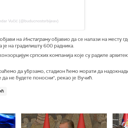
ndar Vučić (@buducnostsrbijeav)
-објави на
Инстаграму
објавио да се налази на месту гд
а је на градилишту 600 радника.
конзорцијум српских компанија које су радиле архите
ораћемо да убрзамо, стадион ћемо морати да надокнад
 да не будете поносни", рекао је Вучић.
ић