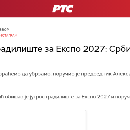
РТС
ЗВОР:
НСТАГРАМ
адилиште за Експо 2027: Србиј
ораћемо да убрзамо, поручио је председник Алекса
 обишао је јутрос градилиште за Експо 2027 и поручи