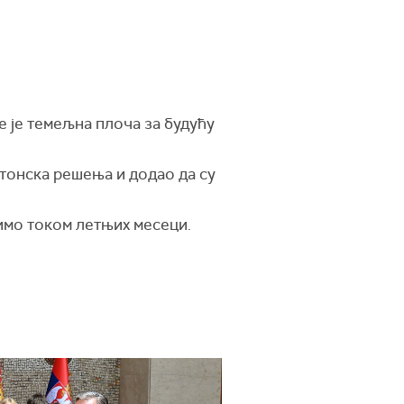
е је темељна плоча за будућу
ктонска решења и додао да су
имо током летњих месеци.