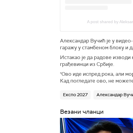
A post shared by Aleksa
Александар Вучић је у видео
гаражу у стамбеном блоку и д
Истакао је да радове изводи 
грађевинци из Србије.
"Ово иде испред рока, али м
Кад погледате ово, не можете
Експо 2027
Александар Вуч
Везани чланци