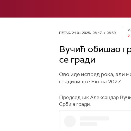
И
ПЕТАК, 24.01.2025, 08:47 -> 08:59
И
Вучић обишао гр
се гради
Ово иде испред рока, али м
градилиште Експа 2027.
Председник Александар Вучић
Србија гради.