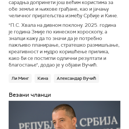
сарадња допринети још већим користима за
обе земље и њихове грађане, као и јачању
челичног пријатељства између Србије и Кине.
"П.С. Хвала на дивном поклону. 2025. година
је година Змије по кинеском хороскопу, а
зналци кажу да то значи да је потребно
пажљиво планирање, стратешко размишљање,
креативност и мудро коришћење прилика,
како би се постигли одлични резултати и
благостање", додао је у објави Вучић.
Ли Минг
Кина
Александар Вучић
Везани чланци