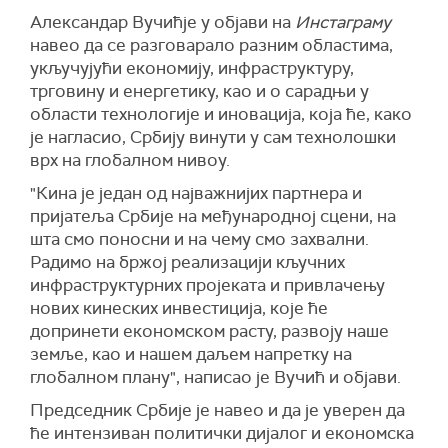
Александар Вучићје у објави на
Инстаграму
навео да се разговарало разним областима,
укључујући економију, инфраструктуру,
трговину и енергетику, као и о сарадњи у
области технологије и иновација, која ће, како
је нагласио, Србију винути у сам технолошки
врх на глобалном нивоу.
"Кина је један од најважнијих партнера и
пријатеља Србије на међународној сцени, на
шта смо поносни и на чему смо захвални.
Радимо на бржој реализацији кључних
инфраструктурних пројеката и привлачењу
нових кинеских инвестиција, које ће
допринети економском расту, развоју наше
земље, као и нашем даљем напретку на
глобалном плану", написао је Вучић и објави.
Председник Србије је навео и да је уверен да
ће интензиван политички дијалог и економска