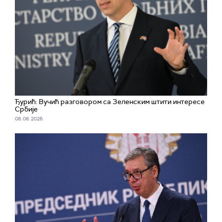
Ђурић: Вучић разговором са Зеленским штити интересе
Србије
08. 08. 2026.