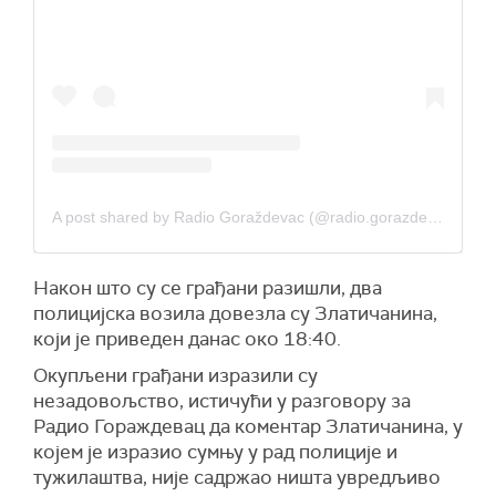
A post shared by Radio Goraždevac (@radio.gorazdevac)
Након што су се грађани разишли, два
полицијска возила довезла су Златичанина,
који је приведен данас око 18:40.
Окупљени грађани изразили су
незадовољство, истичући у разговору за
Радио Гораждевац да коментар Златичанина, у
којем је изразио сумњу у рад полиције и
тужилаштва, није садржао ништа увредљиво