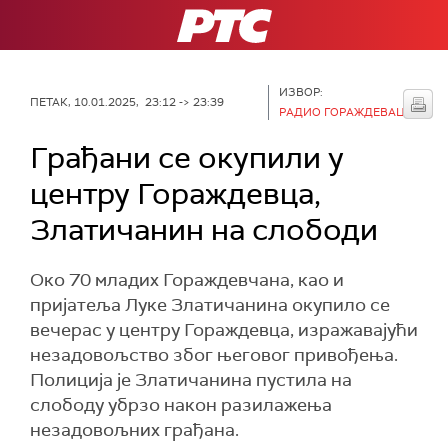
РТС
ИЗВОР:
ПЕТАК, 10.01.2025, 23:12 -> 23:39
РАДИО ГОРАЖДЕВАЦ
Грађани се окупили у
центру Гораждевца,
Златичанин на слободи
Око 70 младих Гораждевчана, као и
пријатеља Луке Златичанина окупило се
вечерас у центру Гораждевца, изражавајући
незадовољство због његовог привођења.
Полиција је Златичанина пустила на
слободу убрзо након разилажења
незадовољних грађана.