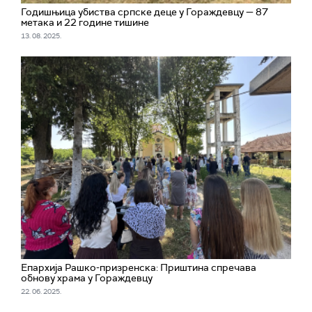
Годишњица убиства српске деце у Гораждевцу — 87
метака и 22 године тишине
13. 08. 2025.
Епархија Рашко-призренска: Приштина спречава
обнову храма у Гораждевцу
22. 06. 2025.