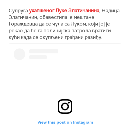
Супруга
ухапшеног Луке Златичанина
, Надица
Златичанин, обавестила је мештане
Гораждевца да се чула са Луком, који јој је
рекао да ће га полицијска патрола вратити
кући када се окупљени грађани разиђу.
View this post on Instagram