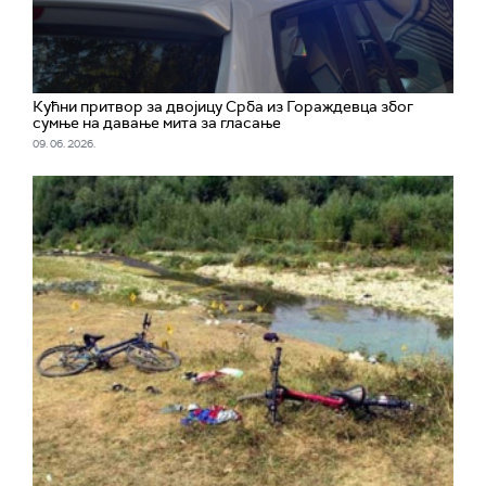
Кућни притвор за двојицу Срба из Гораждевца због
сумње на давање мита за гласање
09. 06. 2026.