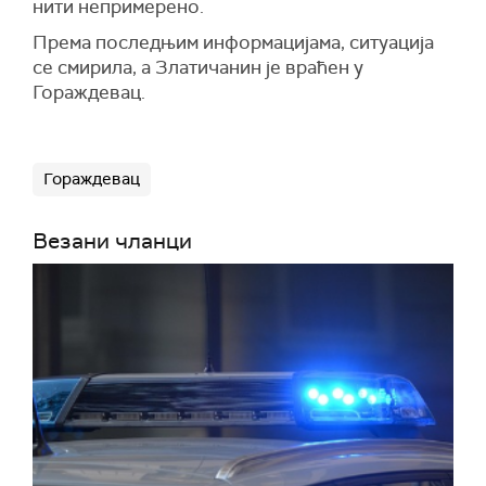
нити непримерено.
Према последњим информацијама, ситуација
се смирила, а Златичанин је враћен у
Гораждевац.
Гораждевац
Везани чланци