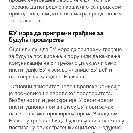
процес унутрашње реформе у ЕУ" који би
требало да напредује паралелно са процесом
приступања, али да се не сматра предусловом
за проширење.
ЕУ мора да припреми грађане за
будућа проширења
Оценили су и да ЕУ мора да припреми грађане
за будућа проширења и поручили да кампања
комуникације не би требало да укључи само
институције ЕУ и земље чланице ЕУ, ве
ћ
и
партнере са Западног Балкана.
"Основни приоритет нове Европске комисије
је промовисање европског просперитета,
безбедности и демократије. У овом новом
институционалном циклусу ЕУ, нови замах
наше политике проширења према Западном
Балкану требало би да буде кључни покретач у
постизању ових стратешких циљева. Радујемо