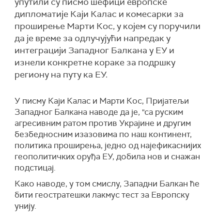
упутили су писмо шефици европске
дипломатије Каји Калас и комесарки за
проширење Марти Кос, у којем су поручили
да је време за одлучујући напредак у
интеграцији Западног Балкана у ЕУ и
изнели конкретне кораке за подршку
региону на путу ка ЕУ.
У писму Каји Калас и Марти Кос, Пријатељи
Западног Балкана наводе да је, "са руским
агресивним ратом против Украјине и другим
безбедносним изазовима по наш континент,
политика проширења, једно од најефикаснијих
геополитичких оруђа ЕУ, добила нов и снажан
подстицај.
Како наводе, у том смислу, Западни Балкан
ћ
е
бити геостратешки лакмус тест за Европску
унију.