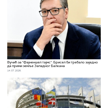
Вучић за "Фајненшел тајмс": Брисел би требало заједно
да прими земље Западног Балкана
14. 07. 2026.