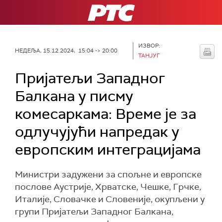
РТС
ИЗВОР:
НЕДЕЉА, 15.12.2024, 15:04 -> 20:00
ТАНЈУГ
Пријатељи Западног
Балкана у писму
комесаркама: Време је за
одлучујући напредак у
европским интеграцијама
Министри задужени за спољне и европске
послове Аустрије, Хрватске, Чешке, Грчке,
Италије, Словачке и Словеније, окупљени у
групи Пријатељи Западног Балкана,