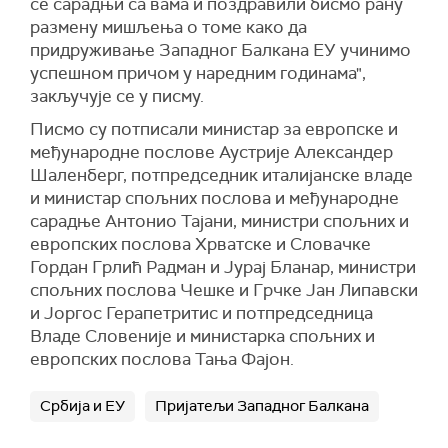
се сарадњи са вама и поздравили бисмо рану
размену мишљења о томе како да
придруживање Западног Балкана ЕУ учинимо
успешном причом у наредним годинама",
закључује се у писму.
Писмо су потписали министар за европске и
међународне послове Аустрије Александер
Шаленберг, потпредседник италијанске владе
и министар спољних послова и међународне
сарадње Антонио Тајани, министри спољних и
европских послова Хрватске и Словачке
Гордан Грлић Радман и Јурај Бланар, министри
спољних послова Чешке и Грчке Јан Липавски
и Јоргос Герапетритис и потпредседница
Владе Словеније и министарка спољних и
европских послова Тања Фајон.
Србија и ЕУ
Пријатељи Западног Балкана