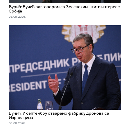
Ђурић: Вучић разговором са Зеленским штити интересе
Србије
08. 08. 2026.
Вучић: У септембру отварамо фабрику дронова са
Израелцима
08. 08. 2026.