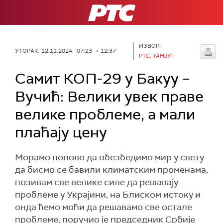
РТС
ИЗВОР:
УТОРАК, 12.11.2024, 07:23 -> 12:37
РТС, ТАНЈУГ
Самит КОП-29 у Бакуу –
Вучић: Велики увек праве
велике проблеме, а мали
плаћају цену
Морамо поново да обезбедимо мир у свету
да бисмо се бавили климатским променама,
позивам све велике силе да решавају
проблеме у Украјини, на Блиском истоку и
онда ћемо моћи да решавамо све остале
проблеме, поручио је председник Србије