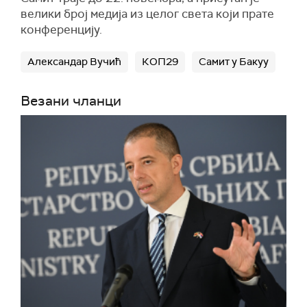
велики број медија из целог света који прате
конференцију.
Александар Вучић
КОП29
Самит у Бакуу
Везани чланци