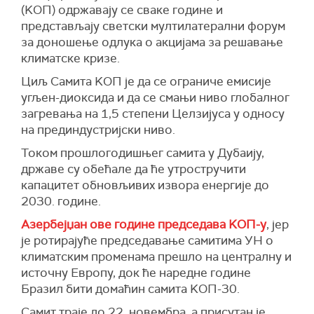
(KОП) одржавају се сваке године и
представљају светски мултилатерални форум
за доношење одлука о акцијама за решавање
климатске кризе.
Циљ Самита KОП је да се ограниче емисије
угљен-диоксида и да се смањи ниво глобалног
загревања на 1,5 степени Целзијуса у односу
на прединдустријски ниво.
Током прошлогодишњег самита у Дубаију,
државе су обећале да ће утростручити
капацитет обновљивих извора енергије до
2030. године.
Азербејџан ове године председава KОП-у
, јер
је ротирајуће председавање самитима УН о
климатским променама прешло на централну и
источну Европу, док ће наредне године
Бразил бити домаћин самита KОП-30.
Самит траје до 22. новембра, а присутан је