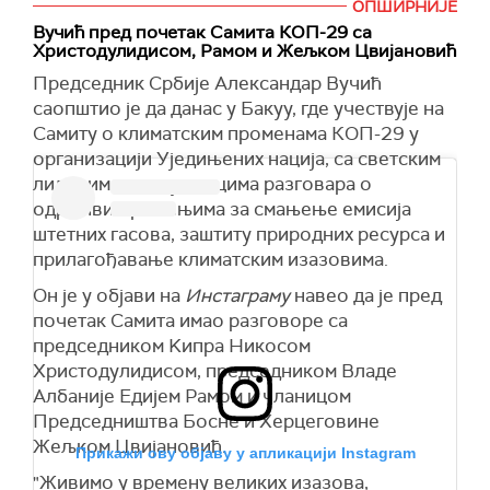
ОПШИРНИЈЕ
Вучић пред почетак Самита КОП-29 са
Христодулидисом, Рамом и Жељком Цвијановић
Председник Србије Александар Вучић
саопштио је да данас у Бакуу, где учествује на
Самиту о климатским променама КОП-29 у
организацији Уједињених нација, са светским
лидерима и стручњацима разговара о
одрживим решењима за смањење емисија
штетних гасова, заштиту природних ресурса и
прилагођавање климатским изазовима.
Он је у објави на
Инстаграму
навео да је пред
почетак Самита имао разговоре са
председником Kипра Никосом
Христодулидисом, председником Владе
Албаније Едијем Рамом и чланицом
Председништва Босне и Херцеговине
Жељком Цвијановић.
Прикажи ову објаву у апликацији Instagram
"Живимо у времену великих изазова,