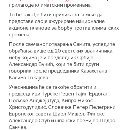
прилагоде климатским променама.
То ће такође бити прилика за земље да
представе своје ажуриране националне
акционе планове за борбу против климатских
промена.
После свечаног отварања Самита, уследиће
обраћања више од 20 светских званичника,
међу којима је и председник Србије
Александар Вучић, који ће бити други
говорник после председника Казахстана
Касима Токајева.
Учесницима ће се такође обратити и
председници Турске Реџеп Тајип Ердоган,
Пољске Анджеј Дуда, Кипра Никос
Христодулидис, Словачке Петер Пелегрини,
Европског савета Шарл Мишел, Финске
Александер Стуб и шпански премијер Педро
Санчез.