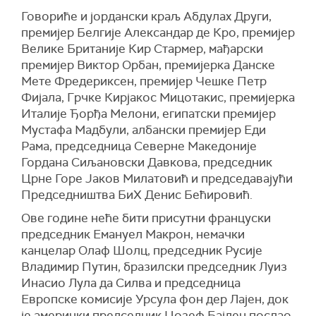
Говориће и јордански краљ Абдулах Други,
премијер Белгије Александар де Кро, премијер
Велике Британије Кир Стармер, мађарски
премијер Виктор Орбан, премијерка Данске
Мете Фредериксен, премијер Чешке Петр
Фијала, Грчке Кирјакос Мицотакис, премијерка
Италије Ђорђа Мелони, египатски премијер
Мустафа Мадбули, албански премијер Еди
Рама, председница Северне Македоније
Гордана Сиљановски Давкова, председник
Црне Горе Јаков Милатовић и председавајући
Председништва БиХ Денис Бећировић.
Ове године неће бити присутни француски
председник Емануел Макрон, немачки
канцелар Олаф Шолц, председник Русије
Владимир Путин, бразилски председник Луиз
Инасио Лула да Силва и председница
Европске комисије Урсула фон дер Лајен, док
је амерички председник Џозеф Бајден послао