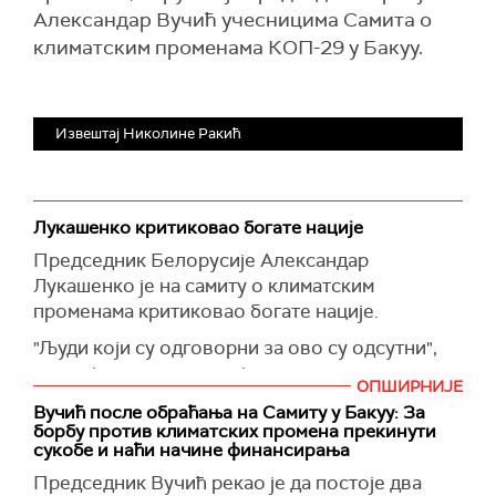
Александар Вучић учесницима Самита о
климатским променама КОП-29 у Бакуу.
Извештај Николине Ракић
Лукашенко критиковао богате нације
Председник Белорусије Александар
Лукашенко је на самиту о климатским
променама критиковао богате нације.
"Људи који су одговорни за ово су одсутни",
рекао је он и додао да је приметио да
ОПШИРНИЈЕ
председник Француске Емануел Макрон није
Вучић после обраћања на Самиту у Бакуу: За
присутан.
борбу против климатских промена прекинути
сукобе и наћи начине финансирања
Он се потом запитао колико могу да буду
Председник Вучић рекао је да постоје два
ефикасни преговори о клими ако председник