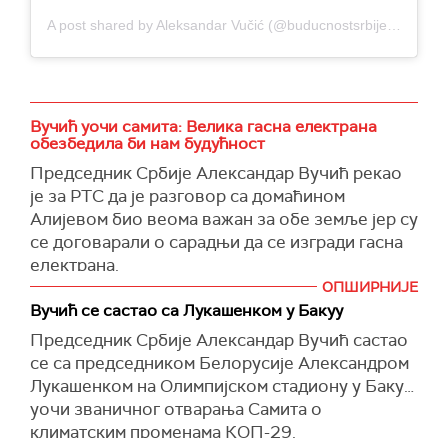
плате'' и да је потребно поставити финансијски
A post shared by Aleksandar Vučić (@buducnostsrbijeav)
циљ који одговара тренутним потребама.
"Нема времена за губљење кад је реч о
финансирању решавања климатских питања.
Свет мора да плати, или ће човечанство
Вучић уочи самита: Велика гасна електрана
платити цену. Климатске финансије нису у
обезбедила би нам будућност
добротворне сврхе, то је инвестиција.
Председник Србије Александар Вучић рекао
Климатска акција није опциона, она је
је за РТС да је разговор са домаћином
императив. И једно и друго је неопходно за
Алијевом био веома важан за обе земље јер су
живот целог човечанства", напоменуо је
се договарали о сарадњи да се изгради гасна
Гутерес.
електрана.
ОПШИРНИЈЕ
Када људи траже одговорност, власт то мора и
Вучић се састао са Лукашенком у Бакуу
да покаже, одговорио је Вучић на питање како
Председник Србије Александар Вучић састао
тумачи поруке са протеста у Београду
се са председником Белорусије Александром
поводом несреће у Новом Саду, када је
Лукашенком на Олимпијском стадиону у Бакуу,
погинуло 14 људи.
уочи званичног отварања Самита о
климатским променама КОП-29.