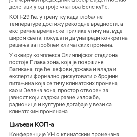
делегацију од троје чланова Беле куће.
КОП-29 ће, у тренутку када глобалне
температуре достижу рекордне вредности, а
екстремне временске прилике утичу на људе
широм света, покушати да унапреди конкретна
решења за проблем климатских промена.
У оквиру комплекса Олимпијског стадиона
постоје Плава зона, која је површине
Ватикана, где ће шефови држава и влада и
експерти формално дискутовати о бројним
питањима која се тичу климатских промена,
као и Зелена зона, простор отворен за
јавност који садржи разне изложбе,
радионице и културне догађаје у вези са
климатским променама.
Циљеви КОП-а
Конференције УН о климатским променама