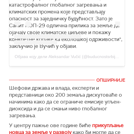
катастрофалног глобалног загревања и
климатских промена које представљају
опасност за заједничку будућност. Зато је
Самит КОП-29 одлична прилика за земље да
ојачају своје климатске циљеве и покажу
конкретне кораке ка еколошкој одрживости",
закључио је Вучић у објави.
Објава коју дели Aleksandar Vučić (@buducnostsrbijeav)
ОПШИРНИЈЕ
Шефови држава и влада, експерти и
представници око 200 земаља дискутоваће о
начинима како да се ограниче емисије угљен-
диоксида и да се смањи ниво глобалног
загревања.
У центру пажње ове године биће
прикупљање
новца за земље у развоју
како би могле да се