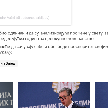
ndar Vučić (@buducnostsrbijeav)
 био одличан и да су, анализирајући промене у свету, 
предељујућих година за целокупно човечанство.
 умеће да сачувају себе и обезбеде просперитет својим
граму
.
ин Зајед