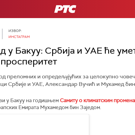
РТС
ИЗВОР:
ИНСТАГРАМ
д у Бакуу: Србија и УАЕ ће уме
 просперитет
 од преломних и опредељујућих за целокупно човеч
ци Србије и УАЕ, Александар Вучић и Мухамед бин 
ви у Бакуу на годишњем
Самиту о климатским промен
апских Емирата Мухамедом бин Заједом.