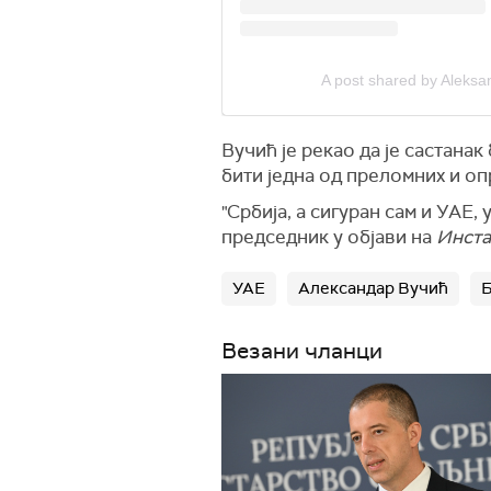
A post shared by Aleksa
Вучић је рекао да је састанак
бити једна од преломних и о
"Србија, а сигуран сам и УАЕ,
председник у објави на
Инста
УАЕ
Александар Вучић
Б
Везани чланци