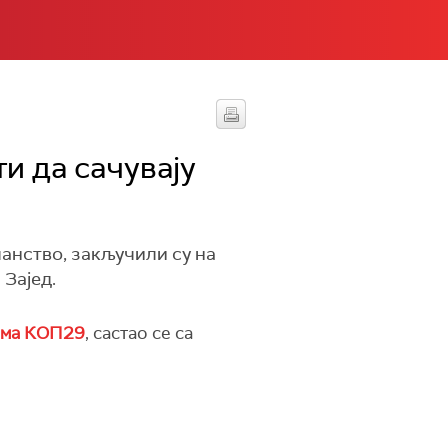
ти да сачувају
анство, закључили су на
Зајед.
ама КОП29
, састао се са